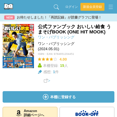
ログイン
新規会員登録
お待たせしました！「再読記録」が読書グラフに登場！
NEW
公式ファンブック おいしい給食 う
まそげBOOK (ONE HIT MOOK)
ワン・パブリッシング
ワン・パブリッシング
(2024.05.01)
ISBN・EAN:
9784651204451
4.00
本棚登録:
15
人
感想:
1
件
本棚に登録する
Amazon
詳細ページへ