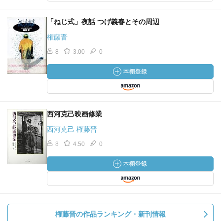
「ねじ式」夜話 つげ義春とその周辺
権藤晋
8
3.00
0
西河克己映画修業
西河克己 権藤晋
8
4.50
0
権藤晋の作品ランキング・新刊情報