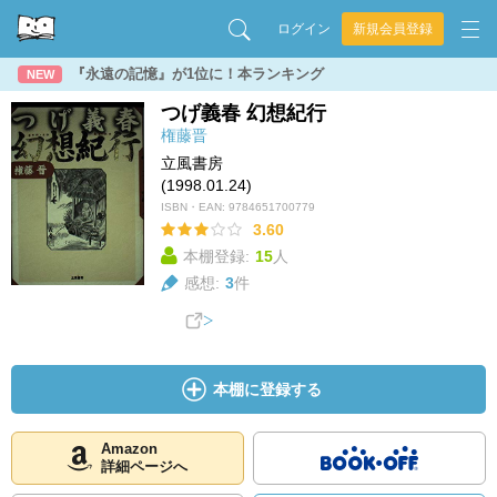
ログイン
新規会員登録
『永遠の記憶』が1位に！本ランキング
NEW
つげ義春 幻想紀行
権藤晋
立風書房
(1998.01.24)
ISBN・EAN:
9784651700779
3.60
本棚登録:
15
人
感想:
3
件
本棚に登録する
Amazon
詳細ページへ