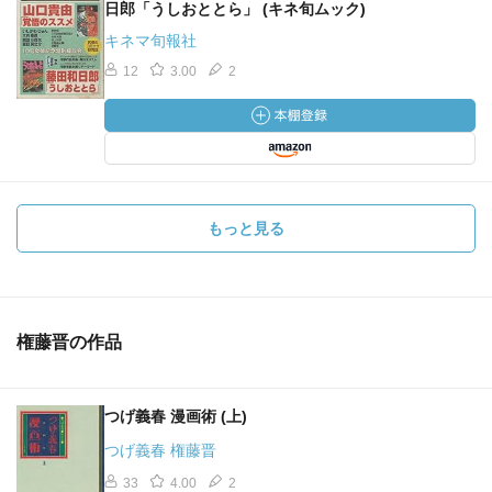
日郎「うしおととら」 (キネ旬ムック)
キネマ旬報社
12
3.00
2
もっと見る
権藤晋の作品
つげ義春 漫画術 (上)
つげ義春 権藤晋
33
4.00
2