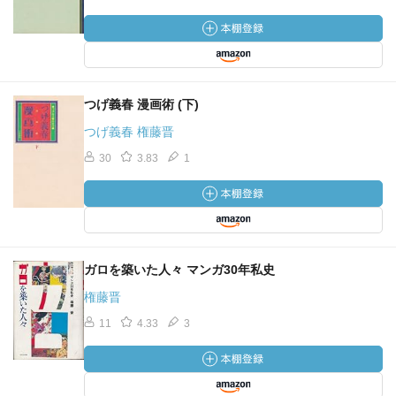
つげ義春 漫画術 (下)
つげ義春 権藤晋
30
3.83
1
ガロを築いた人々 マンガ30年私史
権藤晋
11
4.33
3