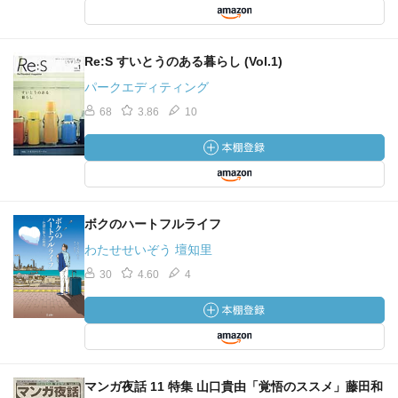
Re:S すいとうのある暮らし (Vol.1)
パークエディティング
68
3.86
10
ボクのハートフルライフ
わたせせいぞう 壇知里
30
4.60
4
マンガ夜話 11 特集 山口貴由「覚悟のススメ」藤田和