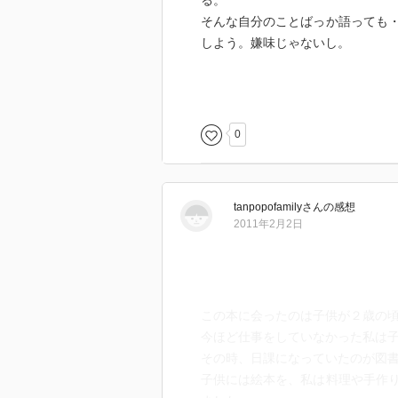
る。
そんな自分のことばっか語っても
しよう。嫌味じゃないし。
しかしね～、いまどきのお母さん
子供は伸び伸び育つのが一番、
ね・・・。
0
私自身もそうだけど、子供のころは
んで、こういう外の自由な時間が
思う。親はだいたい、仕事や家事
tanpopofamily
さん
の感想
いかと思うけど、結果的に子供に
2011年2月2日
でも、こういう育ち方は現代では
今は本当に、親も子供も息がつま
「勝手に遊んできな！」って言え
この本に会ったのは子供が２歳の
今ほど仕事をしていなかった私は
じゃあどうすればいいのかって、
その時、日課になっていたのが図
トイレにでも置いて、毎日眺めて
子供には絵本を、私は料理や手作