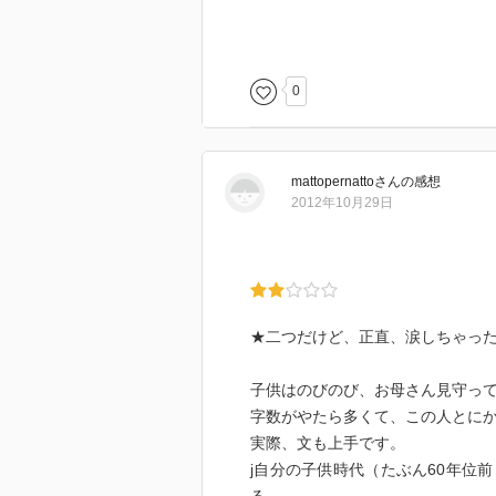
QA的な方法論ではなく、ただ素
い出させてくれた。もうすこしこ
0
mattopernatto
さん
の感想
2012年10月29日
★二つだけど、正直、涙しちゃっ
子供はのびのび、お母さん見守っ
字数がやたら多くて、この人とに
実際、文も上手です。
j自分の子供時代（たぶん60年位