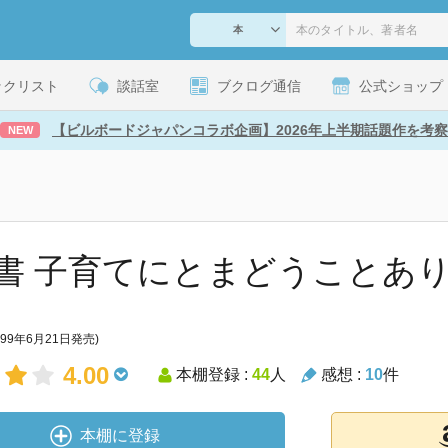
ックリスト
談話室
ブクログ通信
公式ショップ
【ビルボードジャパンコラボ企画】2026年上半期話題作を考察
NEW
書 子育てにとまどうことあ
999年6月21日発売)
4.00
本棚登録 :
44
人
感想 :
10
件
本棚に登録