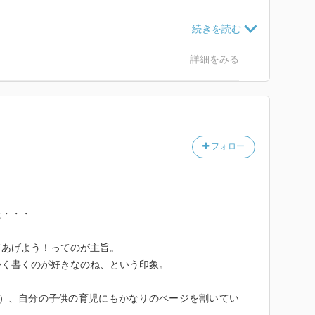
直に子どもと過ごせるこの時間を大切にする気持ちを思
の人の本を読んでみたいな。
詳細をみる
フォロー
た・・・
てあげよう！ってのが主旨。
かく書くのが好きなのね、という印象。
前）、自分の子供の育児にもかなりのページを割いてい