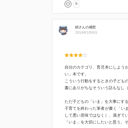
0
運動はそんなに得意でなく、何事
命走る練習をしていた。練習のか
ルで札をもらい忘れ6位になってし
紺
さん
の感想
は逃したが、お母さんはその分おう
2014年3月6日
表彰式をしてあげた。
そこから何年も経ち、就職した息
とあの時のご祝儀袋に入っていた
て、息子さんの心を育てた出来事
自分のカテゴリ、育児本にしよう
この話の結びは、「子どもは大き
い」本です。
に嬉しかったことを必ず自分の周
こういう行動をするときの子ども
はたくさんたくさん、素敵な思い
書にありがちなそういう話もなし
ただ子どもの「いま」を大事にす
子育てを終わった筆者が書く「い
して悪い意味ではなく）、過ぎて
「いま」を大切にしたいと思う。