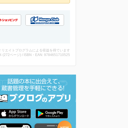
ィリエイトプログラムによる収益を得ています
・本 (272ページ) / ISBN・EAN: 9784651710525