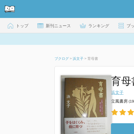
トップ
新刊ニュース
ランキング
ブ
ブクログ
>
浜文子
>
育母書
育母
浜文子
立風書房
(1