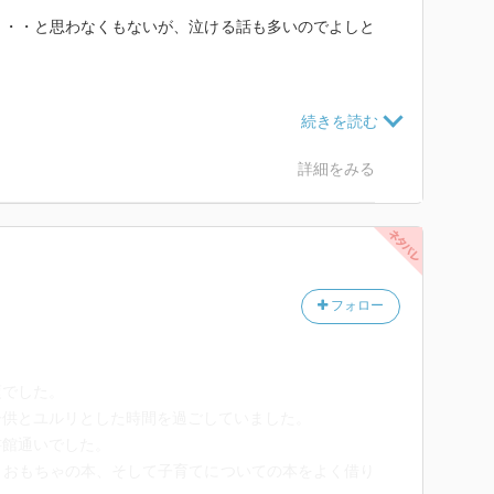
・・・と思わなくもないが、泣ける話も多いのでよしと
は、これで癒されても実践は別問題でしょう。
お母さんも一緒に育っていこうね、って言っても
詳細をみる
5，6歳から勝手に外に行って、山や林で好きなだけ遊
今思えば活力のようなものになっていたんではないかと
で子供のことなんて二の次だったというのが実情じゃな
はいい息抜きになっていたんだろうね。
フォロー
たぶんもう不可能に近い。
る。これは実感としてわかる。
ないもの。私の住んでるカナダなんて特にそう。
頃でした。
子供とユルリとした時間を過ごしていました。
こういう本を読んでもわからないでしょう。
書館通いでした。
自分の行い（育児）を矯正するしかないのか。
りおもちゃの本、そして子育てについての本をよく借り