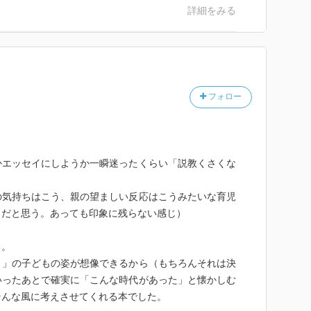
詳細をみる
もじっくり型の息子さんがマラソン大会のために一生懸
いあって、5位でゴールインするが、勢いあまってゴー
まった。学校では5位まで表彰されるので惜しくも表彰
ちで、ご祝儀袋に5000円のお小遣いを入れて盛大に
フォロー
子が初任給からお小遣いをくれた。そのお小遣いはなん
のだ。マラソン大会の一件は嬉しく暖かな思い出となっ
だったのだなと感じた。
かエッセイにしようか一瞬迷ったくらい「説教くさくな
くなります。そして大人になってから自分が子ども時代
囲の人に返していきます。」とある。自分も、子どもに
の気持ちはこう、親の望ましい反応はこうみたいな育児
出を作ってあげようと強く思ったエピソードでした。
（だと思う。あっても印象に残らない感じ）
る。
ま」の子どもの姿が想像できるから（もちろんそれは決
いったあとで確実に「こんな時代があった」と懐かしむ
そんな風に考えさせてくれる本でした。