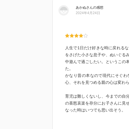
あかぬ
さん
の感想
2024年4月24日
人生で1日だけ好きな時に戻れる
をさげた小さな息子や、ぬいぐる
中遊んで過ごしたい。というこの本の
た。
かなり昔の本なので現代にそぐわ
心、それを見つめる親の心は変わ
育児は難しくないし、今までの自
の喜怒哀楽を存分にお子さんに見
なった時はいつでも思い出そう。
すごくグッときた一章があった。