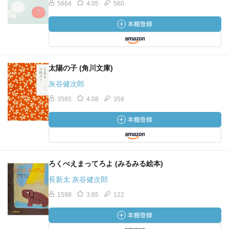
5664
4.05
560
太陽の子 (角川文庫)
灰谷健次郎
3585
4.08
358
ろくべえまってろよ (みるみる絵本)
長新太 灰谷健次郎
1598
3.85
122