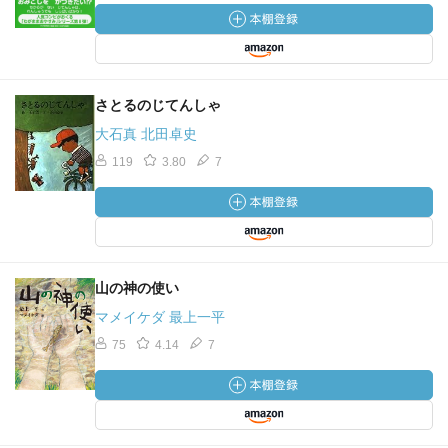
さとるのじてんしゃ
大石真 北田卓史
119
3.80
7
山の神の使い
マメイケダ 最上一平
75
4.14
7