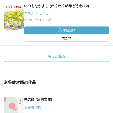
いつもなかよし (わくわく幼年どうわ 10)
つちだよしはる
98
3.75
5
もっと見る
灰谷健次郎の作品
兎の眼 (角川文庫)
灰谷健次郎