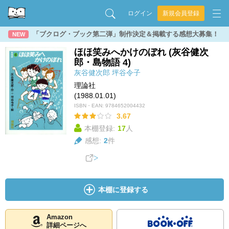
ログイン
新規会員登録
「ブクログ・ブック第二弾」制作決定＆掲載する感想大募集！
NEW
ほほ笑みへかけのぼれ (灰谷健次
郎・島物語 4)
灰谷健次郎
坪谷令子
理論社
(1988.01.01)
ISBN・EAN:
9784652004432
3.67
本棚登録:
17
人
感想:
2
件
本棚に登録する
Amazon
詳細ページへ