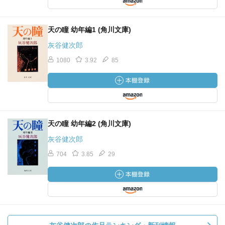
天の瞳 幼年編1 (角川文庫)
灰谷健次郎
1080
3.92
85
天の瞳 幼年編2 (角川文庫)
灰谷健次郎
704
3.85
29