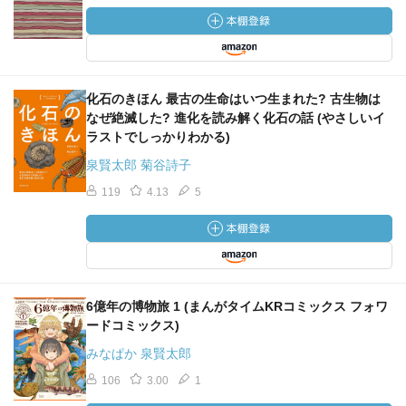
化石のきほん 最古の生命はいつ生まれた? 古生物は
なぜ絶滅した? 進化を読み解く化石の話 (やさしいイ
ラストでしっかりわかる)
泉賢太郎 菊谷詩子
119
4.13
5
6億年の博物旅 1 (まんがタイムKRコミックス フォワ
ードコミックス)
みなぱか 泉賢太郎
106
3.00
1