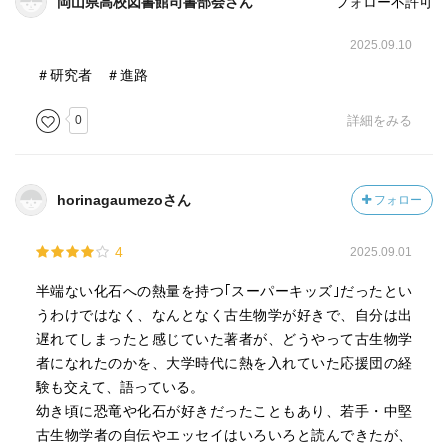
岡山県高校図書館司書部会さん
フォロー不許可
2025.09.10
＃研究者 ＃進路
0
詳細をみる
horinagaumezoさん
フォロー
4
2025.09.01
半端ない化石への熱量を持つ｢スーパーキッズ｣だったとい
うわけではなく、なんとなく古生物学が好きで、自分は出
遅れてしまったと感じていた著者が、どうやって古生物学
者になれたのかを、大学時代に熱を入れていた応援団の経
験も交えて、語っている。
幼き頃に恐竜や化石が好きだったこともあり、若手・中堅
古生物学者の自伝やエッセイはいろいろと読んできたが、