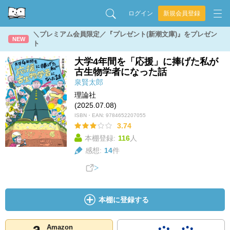
ログイン
新規会員登録
＼プレミアム会員限定／『プレゼント(新潮文庫)』をプレゼン
NEW
ト
大学4年間を「応援」に捧げた私が
古生物学者になった話
泉賢太郎
理論社
(2025.07.08)
ISBN・EAN:
9784652207055
3.74
本棚登録:
116
人
感想:
14
件
本棚に登録する
Amazon