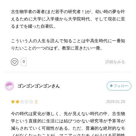
古生物学者の著者(まだ若手の研究者！)が、幼い時の夢を叶
えるために大学に入学後から大学院時代、そして現在に至
るまでを綴った自著伝。
こういう人の人生を読んで知ることは中高生時代に一番知
りたいことの一つのはず。教室に置きたい一冊。
0
詳細をみる
ゴンゴンゴンゴンさん
フォロー
2
2026.01.29
今の時代は変化が激しく、先が見えない時代の中、古生物
学という直接的に生活には結びつかない研究等が予算等が
減らされていく可能性がある。ただ、普遍的な絶対的なモ
ノがなくなったことが、マニアックなモノがうける可能性