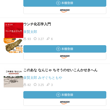
ウンチ化石学入門
泉賢太郎
93
3.27
6
このあな なんじゃ ちそうのせいこんかせきへん
泉賢太郎 みぞぐちともや
82
3.25
3