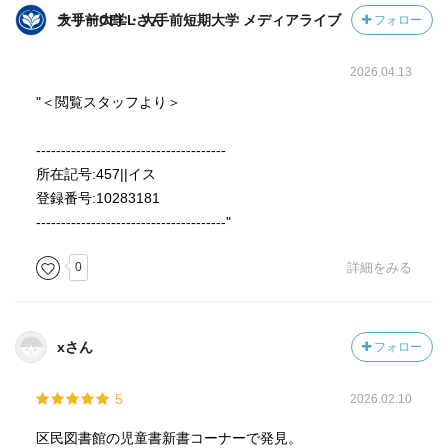
大手前大学・大手前短期大学 メディアライブラリーCELLさん
フォロー
2026.04.13
"＜閲覧スタッフより＞
--------------------------------------
所在記号:457||イス
登録番号:10283181
--------------------------------------"
0
詳細をみる
xさん
フォロー
5
2026.02.10
区民図書館の児童書新書コーナーで発見。