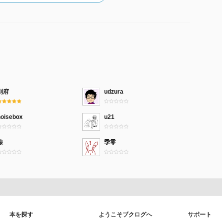
別府
udzura
noisebox
u21
線
季零
本を探す
ようこそブクログへ
サポート