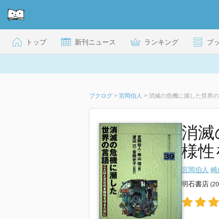
トップ
新刊ニュース
ランキング
ブ
ブクログ
>
宮岡伯人
>
消滅の危機に瀕した世界の
消滅
様性
宮岡伯人
崎
明石書店
(2