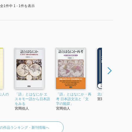
全1件中 1 - 1件を表示
ぶ人の
「語」とはなにか エ
「語」とはなにか・再
北の言語 類型と歴史
スキモー語から日本語
考 日本語文法と「文
宮岡伯人
をみる
字の陥穽」
宮岡伯人
宮岡伯人
の作品ランキング・新刊情報へ