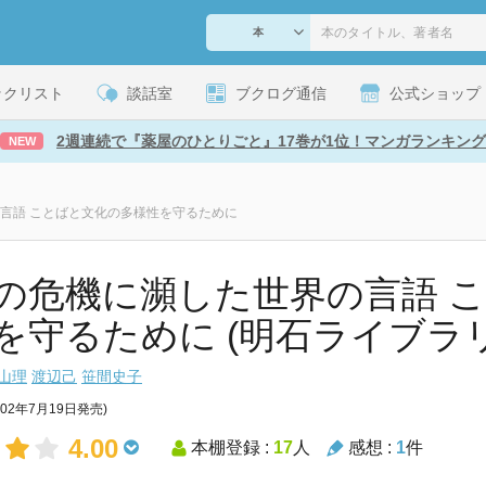
ックリスト
談話室
ブクログ通信
公式ショップ
2週連続で『薬屋のひとりごと』17巻が1位！マンガランキング
NEW
言語 ことばと文化の多様性を守るために
の危機に瀕した世界の言語 
を守るために (明石ライブラリー
山理
渡辺己
笹間史子
002年7月19日発売)
4.00
本棚登録 :
17
人
感想 :
1
件