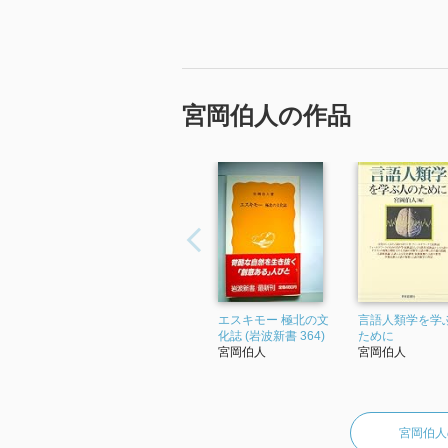
宮岡伯人の作品
エスキモー 極北の文
言語人類学を学
化誌 (岩波新書 364)
ために
宮岡伯人
宮岡伯人
宮岡伯人