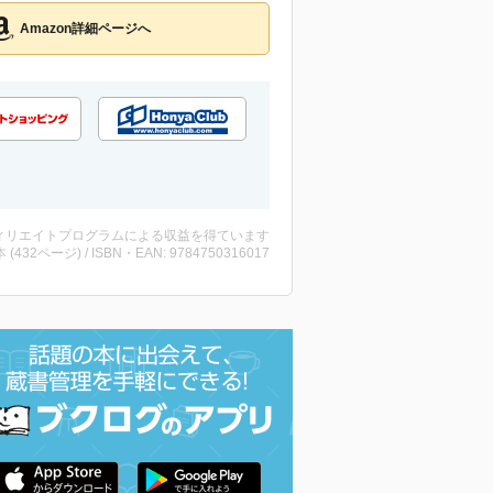
Amazon詳細ページへ
ィリエイトプログラムによる収益を得ています
・本 (432ページ) / ISBN・EAN: 9784750316017