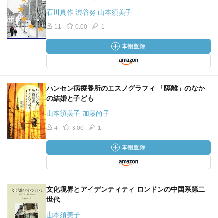
石川真作 渋谷努 山本須美子
11
0.00
1
ハンセン病療養所のエスノグラフィ 「隔離」のなか
の結婚と子ども
山本須美子 加藤尚子
4
3.00
1
文化境界とアイデンティティ ロンドンの中国系第二
世代
山本須美子