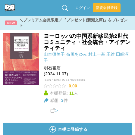
ログイン
新規会員登録
＼プレミアム会員限定／『プレゼント(新潮文庫)』をプレゼン
NEW
ト
ヨーロッパの中国系新移民第2世代
コミュニティ・社会統合・アイデン
ティティ
山本須美子
布川あゆみ
村上一基
王維
田嶋淳
子
明石書店
(2024.11.07)
ISBN・EAN:
9784750358451
0.00
本棚登録:
11
人
感想:
3
件
本棚に登録する