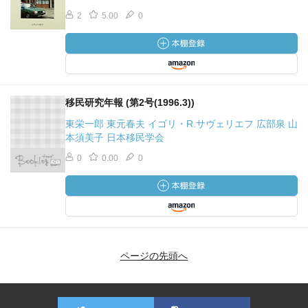
2
5.00
0
移民研究年報 (第2号(1996.3))
東栄一郎 東元春夫 イゴリ・R.サヴェリエフ 広部泉 山
本須美子 日本移民学会
0
0.00
0
ページの先頭へ