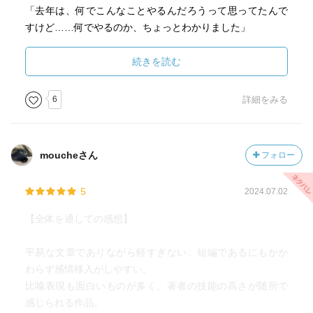
よりよい世界を願い、努力しつ続けることが尊い奇跡。そ
「去年は、何でこんなことやるんだろうって思ってたんで
れは人の矜持のような気がする。年齢や立場の違う人たち
すけど……何でやるのか、ちょっとわかりました」
の環境や境遇、想像にも及ばなかった価値観が存在するこ
というものなのだけど、そうだ、わからなかったことをわ
とを、多くの物語から学び、少しでも知らなかった世界を
かるように、忘れてしまっていたことを覚えているよう
続きを読む
知るきっかけになればいいですね。
に、見過ごしてきたことを見過ごさないように、私はちょ
っとずつでもなっていけるのだ、私がそう決めさえすれ
6
詳細をみる
ば。そして私は決める。
そんな風に思わせてくれる、とっても良い作品だった。
しんどいところもあるけれど、文章の温かみとユーモアが
moucheさん
フォロー
優しく包んでくれる。
あと、最後の人物索引が最高。
5
2024.07.02
【全体を通しての感想】
平易な文章でありながら軽すぎない。短編であるにもかか
わらず感情移入がしやすい。
比喩表現も面白いものが多く、著者の技能の高さが随所で
感じられる作品。