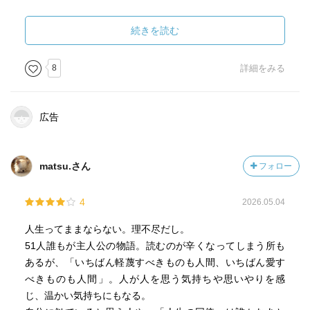
軽い毛布がじんわりと温みをくれるような 当たり前の共感
がじわじわ来る よい本でした。
続きを読む
8
詳細をみる
広告
matsu.さん
フォロー
4
2026.05.04
人生ってままならない。理不尽だし。
51人誰もが主人公の物語。読むのが辛くなってしまう所も
あるが、「いちばん軽蔑すべきものも人間、いちばん愛す
べきものも人間」。人が人を思う気持ちや思いやりを感
じ、温かい気持ちにもなる。