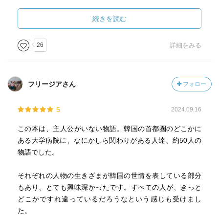
・ウソプの話(ソゲッティングの女神の話)についても、婚活
事情は韓国も同じなんだなと思った。
続きを読む
・ハンナの司書の仕事、いいなと思った。
・へリョンのマニュアル好きな性格はすごく共感できた。
26
詳細をみる
・ウナムの話とへリョンの話に出て来るソンミのさっぱり
したキャラクターがとても好き。本作の中で1番友達になり
たいキャラクター。きっと同じように感じている読者も多
フリージアさん
フォロー
いはずなのに、ソンミ視点での物語は無いというところも
この本の面白さだなと思った。
5
2024.09.16
最後に…
この本は、主人公がいない物語。韓国の首都圏のどこかに
短編で主人公が変わっていくとはいえ、ミステリーのよう
ある大学病院に、なにかしら関わりがある人達、約50人の
に伏線回収やどんでん返しといった刺激、ワクワク感がな
物語でした。
い為、途中でやや失速気味に。最後は気合いでゴール。
お隣の国でありながら、韓国には一度も行ったことがな
それぞれの人物の生きざまが韓国の世情を表している部分
く、文化や環境も違う為、なかなか深いところで共感する
もあり、とても興味深かったです。すべての人が、きっと
ことができなかったのが原因かなと思う。
どこかですれ違っているだろうなという感じも受けまし
ただ、裏を返せば、韓国という国を知るファーストステッ
た。
プとして、本作はかなり馴染みやすい作品だったと思う。