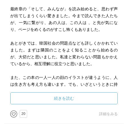
(あらゆる時事ネタが広く浅く取り上げられており、かつ短
最終章の「そして、みんなが」を読み始めると、思わず声
編なので)
が出てしまうくらい驚きました。今まで読んできた人たち
今流行りの韓国文学、気になるという人にはおすすめの一
が、一気に繋がり、あの人は、この人は 、と先が気にな
冊。
り、ページをめくるのがすこし怖くもありました。
あとがきでは、韓国社会の問題点なども詳しくかかれてい
ました。まずは隣国のことをよく知ることから始めるの
が、大切だと思いました。私達と変わらない問題もかかえ
ているから、相互理解に役立つと思いました。
また、この本の一人一人の顔のイラストが違うように、人
は生き方も考え方も違います。でも、いざというときに持
つ心構えは、同じであってほしいと思いました。そして、
忘れずに伝えていくことの必要性を強く感じました。この
続きを読む
物語の終わり方が教えてくれたことは、誰もがよく考えな
ければならないことだと思いました。
20
詳細をみる
読みごたえがあり、読んでよかったと心から思えた1冊でし