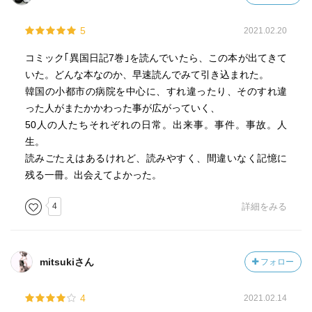
<ムン・ウナム>
よく笑うソンミがとても魅力的。読んでいるうちに、過去
5
2021.02.20
に読んだアラン幸福論の
"しあわせだから笑っているのではない。むしろぼくは、笑
コミック｢異国日記7巻｣を読んでいたら、この本が出てきて
うからしあわせなのだ、と言いたい"
いた。どんな本なのか、早速読んでみて引き込まれた。
という言葉を思い出した。
韓国の小都市の病院を中心に、すれ違ったり、そのすれ違
った人がまたかかわった事が広がっていく、
<キムヒョッキン>
50人の人たちそれぞれの日常。出来事。事件。事故。人
このパートを読んでいたのは会社帰りの電車の中。その日
生。
はいつになく忙しかったため、心がざわざわして落ち着か
読みごたえはあるけれど、読みやすく、間違いなく記憶に
ない、そんな帰り道だった。だが純粋で茶目っ気のあるヒ
残る一冊。出会えてよかった。
ョッキンと普段手術室で天才的なオペを行っているとは思
えない、可愛らしい一面を見せるチェウォンのやり取りを
4
詳細をみる
読んでいくうちに、煩瑣な業務でふさいだ気分は７回裏の
ジェット風船のごとくどこかへ飛んで行った。こういうじ
れったいような恋愛物語、好きなんすわあ。
mitsukiさん
フォロー
<チョ・ヒラク>
4
2021.02.14
イ・ホが来店して過去を語る場面。音楽がよくて泣いたの