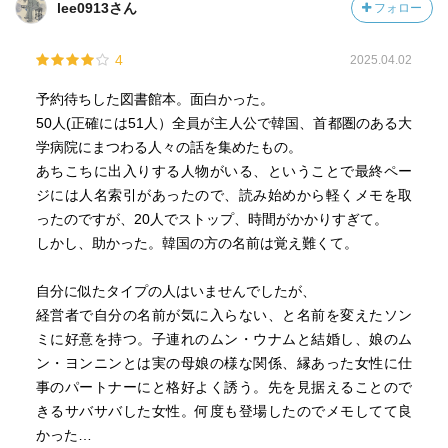
lee0913さん
フォロー
る。
4
2025.04.02
予約待ちした図書館本。面白かった。
50人(正確には51人）全員が主人公で韓国、首都圏のある大
学病院にまつわる人々の話を集めたもの。
あちこちに出入りする人物がいる、ということで最終ペー
ジには人名索引があったので、読み始めから軽くメモを取
ったのですが、20人でストップ、時間がかかりすぎて。
しかし、助かった。韓国の方の名前は覚え難くて。
自分に似たタイプの人はいませんでしたが、
経営者で自分の名前が気に入らない、と名前を変えたソン
ミに好意を持つ。子連れのムン・ウナムと結婚し、娘のム
ン・ヨンニンとは実の母娘の様な関係、縁あった女性に仕
事のパートナーにと格好よく誘う。先を見据えることので
きるサバサバした女性。何度も登場したのでメモしてて良
かった…