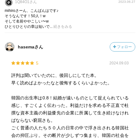
1Q84O1さん
2023.06.27
mihiroさーん、こんばんはです♪
そうなんです！50人！w
そして名前ややこしい〜w
ひとりひとりの章は短いで...
続きをみる
hasemaさん
フォロー
5
2024.09.03
評判は聞いていたのに、後回しにしてた本。
早く読めばよかったなと後悔するくらいよかった。
韓国の出生率は0.8！結婚が遠いものとして捉えられている
感じ、すごくよく伝わった。利益だけを求める不正直で杜
撰な資本主義の利益優先の企業に所属して生き続けなけれ
ばならない窮屈さも。
ごく普通の人たち５０人の日常の中で浮き出される韓国社
会の抑圧ぶり。その断片が少しずつ集まり、韓国の社会を