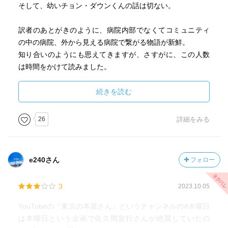
そして、幼いチョン・ダウンくんの話は切ない。
訳者のあとがきのように、病院内部でなくてコミュニティ
の中の病院、外から見える病院で繋がる物語が新鮮。
知り合いのようにも思えてきますが、さすがに、この人数
は時間をかけて読みました。
映像化したら面白そうな予感。
続きを読む
26
詳細をみる
e240さん
フォロー
3
2023.10.05
YouTubeの『東京の本屋さん』というチャンネルの#木曜日
は本曜日という企画で佐久間宣行さんが絶賛していたの