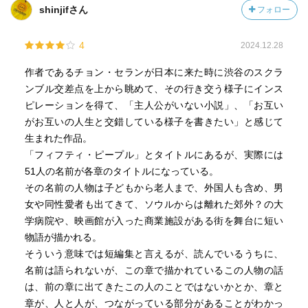
shinjifさん
フォロー
4
2024.12.28
作者であるチョン・セランが日本に来た時に渋谷のスクラ
ンブル交差点を上から眺めて、その行き交う様子にインス
ピレーションを得て、「主人公がいない小説」、「お互い
がお互いの人生と交錯している様子を書きたい」と感じて
生まれた作品。
「フィフティ・ピープル」とタイトルにあるが、実際には
51人の名前が各章のタイトルになっている。
その名前の人物は子どもから老人まで、外国人も含め、男
女や同性愛者も出てきて、ソウルからは離れた郊外？の大
学病院や、映画館が入った商業施設がある街を舞台に短い
物語が描かれる。
そういう意味では短編集と言えるが、読んでいるうちに、
名前は語られないが、この章で描かれているこの人物の話
は、前の章に出てきたこの人のことではないかとか、章と
章が、人と人が、つながっている部分があることがわかっ