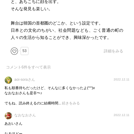
と、あちこちに顔を出す。
そんな発見も楽しい。
舞台は韓国の首都圏のどこか、という設定です。
日本との文化のちがい、社会問題なども、ごく普通の町の
人々の生活から知ることができ、興味深かったです。
53
詳細をみる
コメント
6
件をすべて表示
aoi-soraさん
2022.12.11
私も順番待ちだったけど、そんなに多くなかったよ(^^)v
なおなおさんも是非〜♪
でもね、読み終えるのに結構時間...
続きをみる
なおなおさん
2022.12.11
あおいさん
なるほどー。