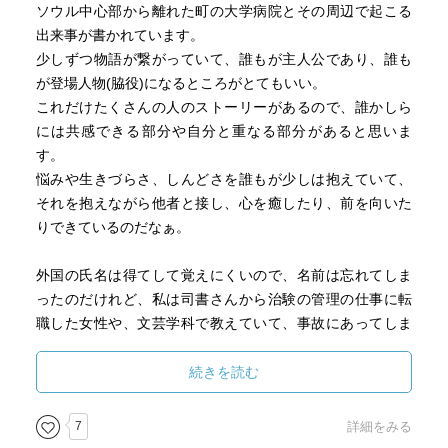
ソウル中心部から離れた町の大学病院とその周辺で起こる
出来事が書かれています。
少しずつ物語が繋がっていて、誰もが主人公であり、誰も
が登場人物(脇役)になるところがとてもいい。
これだけたくさんの人のストーリーがあるので、誰かしら
には共感できる部分や自分と重なる部分があると思いま
す。
悩みや生きづらさ、しんどさを誰もが少しは抱えていて、
それを抱えながら他者と接し、心を癒したり、前を向いた
りできているのだなぁ。
外国の氏名は得てして覚えにくいので、名前は忘れてしま
ったのだけれど、私は司書さんから治験の管理の仕事に転
職した女性や、文芸学科で教えていて、事故にあってしま
った女性に共感を覚えました。
続きを読む
韓国ならではの文化や、韓国ならではの社会問題を織り込
んだお話も多く、知っているようで知らないお隣の国につ
7
詳細をみる
いての知識が増えました。