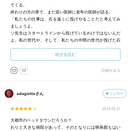
てくる。
終わりの方の章で、まだ若い医師に老年の医師が語る。
「私たちの仕事は、石を遠くに投げやることだと考えてみ
ましょうよ。
ソ先生はスタートラインから投げているわけではないんだ
よ。私の世代や、そして、私たちの中間の世代が投げた石
が落ちた地点で、それを拾って投げているんです。
（中略）
続きを読む
どんなに若い人にも、次の世代がいるのですから。しょせ
ん私たちは飛び石なんです。だからやれるところまでだ
12
詳細をみる
け、やればいいんです。後悔しないように。」
作者は母国で2014年に起きたセウォル号沈没事件に大きな
adagietteさん
フォロー
ショックを受けたという。
事故の原因は規定の何倍もの重量となっている状態で出航
5
2019.08.31
したこと、それはそもそも船で運搬しているトラックの貨
物の過積載が日常的に行われていたことなども原因となっ
大都市のベッドタウンだろうか？
ていたそうだ。
わりと大きな病院があって、そのとなりには映画館もはい