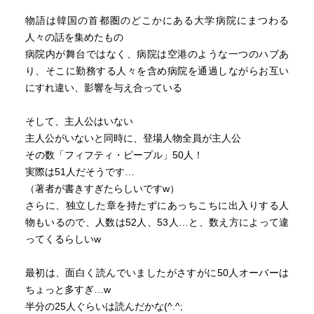
物語は韓国の首都圏のどこかにある大学病院にまつわる
人々の話を集めたもの
病院内が舞台ではなく、病院は空港のような一つのハブあ
り、そこに勤務する人々を含め病院を通過しながらお互い
にすれ違い、影響を与え合っている
そして、主人公はいない
主人公がいないと同時に、登場人物全員が主人公
その数「フィフティ・ピープル」50人！
実際は51人だそうです…
（著者が書きすぎたらしいですw）
さらに、独立した章を持たずにあっちこちに出入りする人
物もいるので、人数は52人、53人…と、数え方によって違
ってくるらしいw
最初は、面白く読んでいましたがさすがに50人オーバーは
ちょっと多すぎ…w
半分の25人ぐらいは読んだかな(^.^;