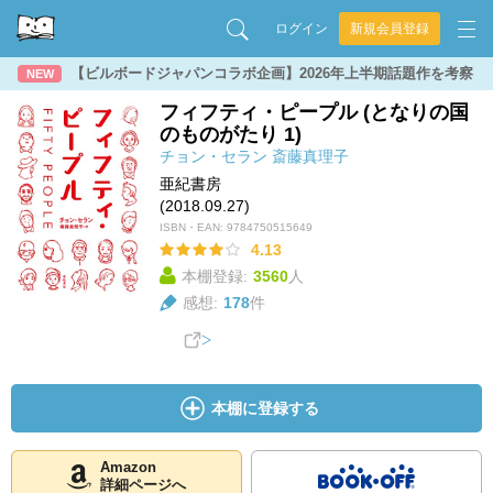
ログイン
新規会員登録
【ビルボードジャパンコラボ企画】2026年上半期話題作を考察
NEW
フィフティ・ピープル (となりの国
のものがたり 1)
チョン・セラン
斎藤真理子
亜紀書房
(2018.09.27)
ISBN・EAN:
9784750515649
4.13
本棚登録:
3560
人
感想:
178
件
本棚に登録する
Amazon
詳細ページへ