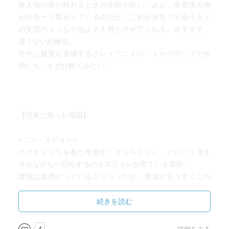
各人物の章が終わるときの余韻が良い。あと、各登場人物
がゆるーく繋がっているのだが、これが旅先で出会う人と
の交流のような心地よさを感じさせてくれる。近すぎず、
遠くない距離感。
作中に幾度も登場するクレイアニメの「トカゲのゾフと仲
間たち」をぜひ観てみたい。
【印象に残った場面】
<ソン・スジョン>
チマチョゴリを着た母親が「さららららん」といいう音を
させながら一回転するのをスジョンが見ている場面。
普段は迷惑がっているスジョンだが、彼女がもうすぐこの
世を去ってしまうことを心から自覚したの瞬間なのではな
いだろうか。
続きを読む
普段迷惑がっていることも、生きているからこそなのだ。