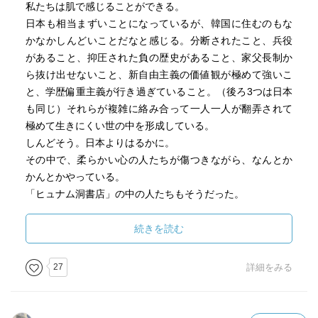
私たちは肌で感じることができる。
日本も相当まずいことになっているが、韓国に住むのもな
かなかしんどいことだなと感じる。分断されたこと、兵役
があること、抑圧された負の歴史があること、家父長制か
ら抜け出せないこと、新自由主義の価値観が極めて強いこ
と、学歴偏重主義が行き過ぎていること。（後ろ3つは日本
も同じ）それらが複雑に絡み合って一人一人が翻弄されて
極めて生きにくい世の中を形成している。
しんどそう。日本よりはるかに。
その中で、柔らかい心の人たちが傷つきながら、なんとか
かんとかやっている。
「ヒュナム洞書店」の中の人たちもそうだった。
50人が少しずつ関係しあい、最後のシーンに繋がってい
続きを読む
く。上手い手法だと思う。
27
詳細をみる
何度も泣けた。泣けるたびに、読んでよかったと思った。
これはよい小説。
韓国の女性作家は、しんどい状況だからこそか、頑張って