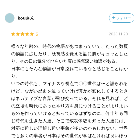
最近、韓国のエッセイや小説が書店に並ぶことが増えてき
ているのもあって、韓国の作家さんの本を読む機会が多く
kouさん
フォロー
なって嬉しいです。
新たな出会いを楽しんでいます。
5
2023.11.20
様々な年齢の、時代の物語があつまっていて、たった数頁
の物語に涙したり、既視感を覚える話に胸がキュッとした
り。その日の気分でひらいた頁に感慨深い物語がある。
日本にもそんな物語が日常溢れているなと感じることばか
り。
いつの時代も、マイナスな視点で〇〇世代は〜と語られる
けど、ながい歴史を辿っていけば何かが変化してするとき
はネガティブな言葉が飛び交っている。それを見れば、ど
の立場も時代にあったやり方を身につけることがよりよい
ものを作っていけると知っているはずなのに、何十年も同
じ時代を生きた人達、そこで成功体験を知った人達には、
対応に難しい理解し難い事象が多いのかもしれない。世界
でも多くの学者が日本はその世代が学ばなければ良いほう