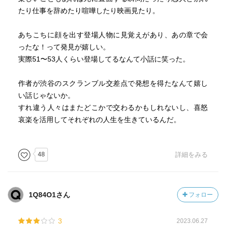
たり仕事を辞めたり喧嘩したり映画見たり。
あちこちに顔を出す登場人物に見覚えがあり、あの章で会
ったな！って発見が嬉しい。
実際51〜53人くらい登場してるなんて小話に笑った。
作者が渋谷のスクランブル交差点で発想を得たなんて嬉し
い話じゃないか。
すれ違う人々はまたどこかで交わるかもしれないし、喜怒
哀楽を活用してそれぞれの人生を生きているんだ。
48
詳細をみる
1Q84O1さん
フォロー
3
2023.06.27