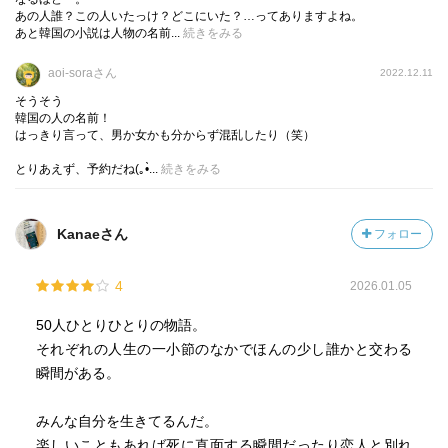
あの人誰？この人いたっけ？どこにいた？…ってありますよね。
あと韓国の小説は人物の名前...
続きをみる
aoi-soraさん
2022.12.11
そうそう
韓国の人の名前！
はっきり言って、男か女かも分からず混乱したり（笑）
とりあえず、予約だね(⁠｡⁠•̀...
続きをみる
Kanaeさん
フォロー
4
2026.01.05
50人ひとりひとりの物語。
それぞれの人生の一小節のなかでほんの少し誰かと交わる
瞬間がある。
みんな自分を生きてるんだ。
楽しいこともあれば死に直面する瞬間だったり恋人と別れ