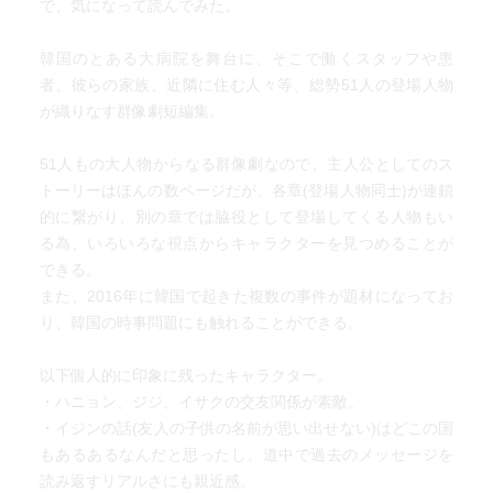
で、気になって読んでみた。
韓国のとある大病院を舞台に、そこで働くスタッフや患
者、彼らの家族、近隣に住む人々等、総勢51人の登場人物
が織りなす群像劇短編集。
51人もの大人物からなる群像劇なので、主人公としてのス
トーリーはほんの数ページだが、各章(登場人物同士)が連鎖
的に繋がり、別の章では脇役として登場してくる人物もい
る為、いろいろな視点からキャラクターを見つめることが
できる。
また、2016年に韓国で起きた複数の事件が題材になってお
り、韓国の時事問題にも触れることができる。
以下個人的に印象に残ったキャラクター。
・ハニョン、ジジ、イサクの交友関係が素敵。
・イジンの話(友人の子供の名前が思い出せない)はどこの国
もあるあるなんだと思ったし、道中で過去のメッセージを
読み返すリアルさにも親近感。