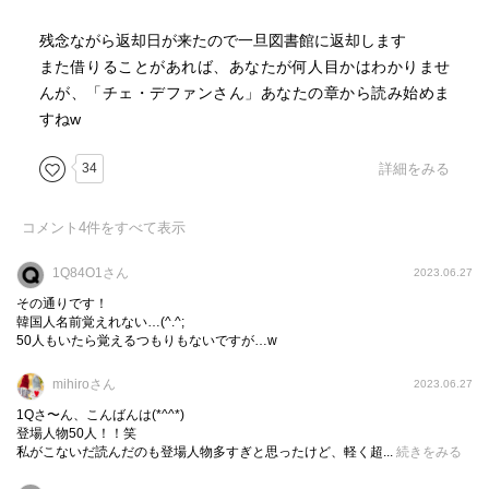
残念ながら返却日が来たので一旦図書館に返却します
また借りることがあれば、あなたが何人目かはわかりませ
んが、「チェ・デファンさん」あなたの章から読み始めま
すねw
34
詳細をみる
コメント
4
件をすべて表示
1Q84O1さん
2023.06.27
その通りです！
韓国人名前覚えれない…(^.^;
50人もいたら覚えるつもりもないですが…w
mihiroさん
2023.06.27
1Qさ〜ん、こんばんは(*^^*)
登場人物50人！！笑
私がこないだ読んだのも登場人物多すぎと思ったけど、軽く超...
続きをみる