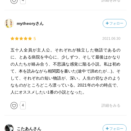
4
詳細をみる
<スンジョ>
"お金をとる授業ではこの上なく親切だった先生が、上司に
なると毎日毎日スンジョを侮辱した。
mytheoryさん
フォロー
スンジョが手がけた作品を床にばらまいたこともある。拾
うのが嫌だったから、スンジョもその上を踏んで歩いた。"
5
2021.06.30
かっこよすぎでしょうが。あと、
"「僕は、あなたみたいな歳のとり方はしないつもりです。
五十人全員が主人公。それぞれが独立した物語であるの
それがいちばん怖いんですから」"
に、とある病院を中心に、少しずつ、そして最後はかなり
かっこよすぎでしょうが。最高だぜ。
の人たちが絡み合う、不思議な感覚に陥る小説。私は初め
私は気が弱い方なので、スンジョのような振る舞いはでき
て、本を読みながら相関図を書いた(途中で諦めたが…)。そ
ないかもしれない。というか、目上の人に対するこういう
して、それぞれの短い物語が、深い。人生の切なさのよう
振る舞いは良くないこととして教育されているので抵抗感
なものがところどころ漂っている。2021年の今の時点で、
がある、と言ってもよいかもしれない。だが、大切な自分
人にオススメしたい1番の小説となった。
を傷つけられて黙っているのは果たしていかがなものだろ
うか。それは良いことなのだろうか。スンジョのように毅
4
詳細をみる
然とした態度で反抗するのは、むしろ推奨されるべきこと
なのではないだろうか。
こたあんさん
フォロー