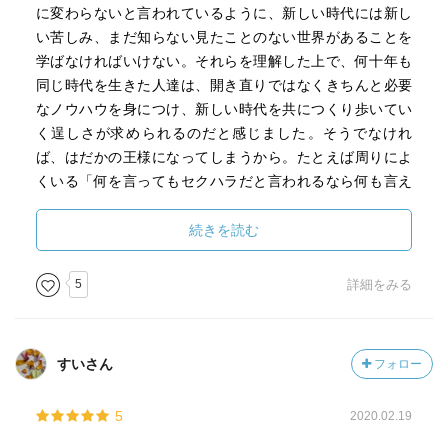
に変わらないと言われているように、新しい時代には新し
い苦しみ、まだ知らない見たことのない世界があることを
学ばなければいけない。それらを理解した上で、何十年も
同じ時代を生きた人達は、開き直りではなくきちんと必要
なノウハウを身につけ、新しい時代を共につくり歩いてい
く逞しさが求められるのだと感じました。そうでなけれ
ば、はだかの王様になってしまうから。たとえば周りによ
くいる「何を言ってもセクハラだと言われるなら何も言え
ん！」と言う人や「優しいは弱い、無責任な優しさばか
り！」と自身が信じる精神論を語る人... どの立場にとって
続きを読む
の強さなのか、どんな境遇の人にとっての厳しさなのだろ
うか。そのひと言で命取りになることや、その厳しさで大
5
詳細をみる
切なものを失うこと、無責任な厳しさが誰かの人生を奪っ
てきたことを、知らない無知な言葉たち。まわりを見渡せ
ば価値観が広がった時代に、数多くの物語を、知らない、
すいさん
フォロー
理解できない人がたくさんいる。それは何を言えばいいの
かを学ぶときで、新しい指導法を生み出すときで、きっと
5
2020.02.19
とてもシンプルな話なんだと思う。どんな言葉があるのだ
ろうかと、優しさの中にある厳しさや強さを学ぶには、温