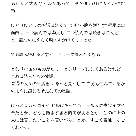
過去から続く悪しき慣習など、韓国における社会問題を放
るわりと大きなビルがあって そのまわりに人々が住む
置してきてしまった事が事故を招いたという悔恨の念が韓
街。
国の人たちの間では強いという。
この51人の物語の中ではセウォル号事件は描かれないが、
ひとりひとりのお話は短くて でも”小腹を満たす”程度には
物語の中で描かれる悲惨な事件や劣悪な職場環境であった
面白く 一つ読んでは満足し 二つ読んでは続きはこんど ....
り、世代間の軋轢、閉塞感を感じさせる出来事は韓国で起
と、読むのにえらく時間をかけてしまった。
きた事件、事故を暗示しているものが多数あるそうだ。
でも読み終わるとすぐ、もう一度読みたくなる。
しかし、そういう状況にありながらも、誰が投げ落とした
かもわからない石を拾って、今より先へ投げようとする人
となりの国のものがたり とシリーズにしてあるけれど
と人との薄いながらも確かなつながりをチョン・セランさ
これは隣人たちの物語。
んは描きたかったのではないだろうか。
普通の人々の生活を ぐるっと見回して 自分も住んでいるか
そういう意味ではこの物語は群像劇でもあり、この51人の
のように感じるそんな街の物語。
中に、いやタイトルにはなっていないが、この物語の中に
描かれた51プラス・アルファの人たちの中に、読者が自分
ぱっと見カッコイイ ビルはあっても、一般人の家はイマイ
を見つけて欲しいと思っているのだろう。
チだとか、どうも働きすぎる傾向があるとか、なのに上の
人には言いたいことを言いづらいとか、すごく普通、すご
くわかる。