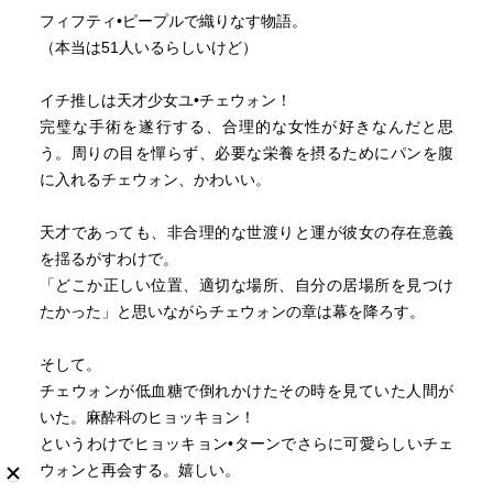
か、親切がありがたくて泣いたのか。そんな場面が私の人
フィフティ•ピープルで織りなす物語。
生にもあっただろうか。無かったかもしれない。こんな経
（本当は51人いるらしいけど）
験ができるイ・ホが羨ましい。なんて思ったが、「自分は
運がよかっただけだ」と謙虚な気持ちを持っているイ・ホ
イチ推しは天才少女ユ•チェウォン！
だからこそ涙を流したのかもしれない。私が思うに「人生
完璧な手術を遂行する、合理的な女性が好きなんだと思
を楽しむための能力」は存在する。素質ではなく、能力
う。周りの目を憚らず、必要な栄養を摂るためにパンを腹
だ。能力は鍛錬することで上昇させることができる。では
に入れるチェウォン、かわいい。
どうやって鍛錬するのか。それは、「自分には無いものに
積極的に触れ、取り入れる」ことで鍛えられるのだと思
天才であっても、非合理的な世渡りと運が彼女の存在意義
う。普通に生活しているだけではこれはなかなか難しい。
を揺るがすわけで。
たいてい、意識しなければ同じような毎日を繰り返してし
「どこか正しい位置、適切な場所、自分の居場所を見つけ
まうのだから。私にとっての鍛錬は、読書だ。様々な人の
たかった」と思いながらチェウォンの章は幕を降ろす。
考えに触れて吸収したり、時には反発する。反発した後で
やっぱり吸収することだってある。そうして「人生を楽し
そして。
むための能力」を鍛錬しているのだ。
チェウォンが低血糖で倒れかけたその時を見ていた人間が
・・・なんだか話が逸れてしまったのでこれくらいにして
いた。麻酔科のヒョッキョン！
おこう。
というわけでヒョッキョン•ターンでさらに可愛らしいチェ
ウォンと再会する。嬉しい。
<パク・イサク>