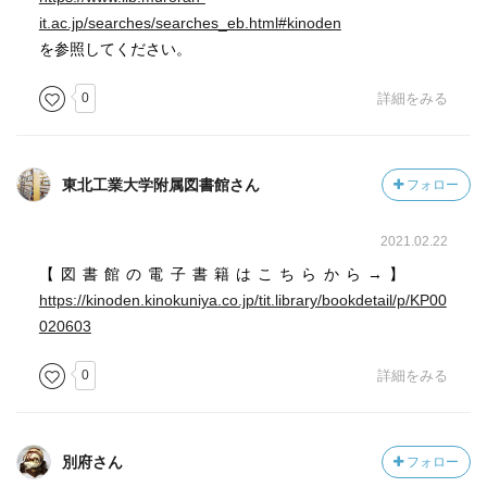
it.ac.jp/searches/searches_eb.html#kinoden
を参照してください。
0
詳細をみる
東北工業大学附属図書館さん
フォロー
2021.02.22
【図書館の電子書籍はこちらから→】
https://kinoden.kinokuniya.co.jp/tit.library/bookdetail/p/KP00
020603
0
詳細をみる
別府さん
フォロー