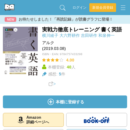
ログイン
新規会員登録
お待たせしました！「再読記録」が読書グラフに登場！
NEW
実戦力徹底トレーニング 書く英語
横川綾子
大六野耕作
吉田研作
和泉伸一
アルク
(2019.03.08)
ISBN・EAN:
9784757433298
4.00
本棚登録:
40
人
感想:
5
件
本棚に登録する
Amazon
詳細ページへ