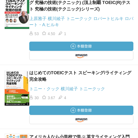
グ 究極の技術(テクニック) (頂上制覇 TOEIC(R)テス
ト 究極の技術(テクニック)シリーズ)
上原雅子 横川綾子 トニークック ロバートヒルキ ロバ
ート・A.ヒルキ
53
4.50
1
はじめてのTOEICテスト スピーキング/ライティング
完全攻略
トニー・クック 横川綾子 トニークック
30
3.67
4
アメリカ人なら小学校で学ぶ 英文ライティング入門