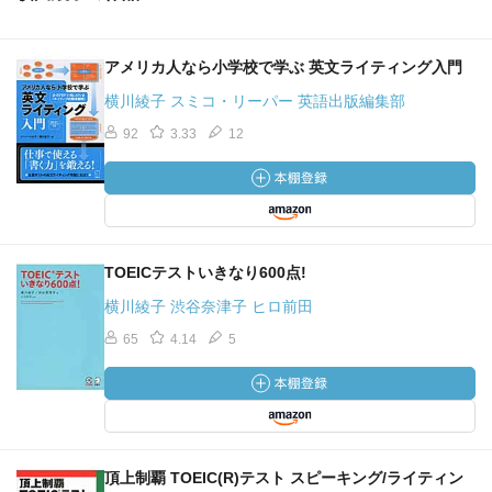
アメリカ人なら小学校で学ぶ 英文ライティング入門
横川綾子 スミコ・リーパー 英語出版編集部
92
3.33
12
TOEICテストいきなり600点!
横川綾子 渋谷奈津子 ヒロ前田
65
4.14
5
頂上制覇 TOEIC(R)テスト スピーキング/ライティン