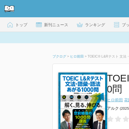
トップ
新刊ニュース
ランキング
ブ
ブクログ
>
ヒロ前田
>
TOEIC® L&Rテスト 文
TO
0問
ヒロ前田
花
アルク
(202