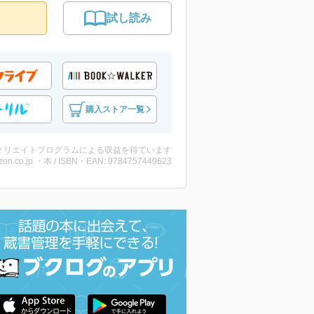
試し読み
購入ストア一覧
ィリエイトプログラムによる収益を得ています
on.co.jp ・本 / ISBN・EAN: 9784757440623