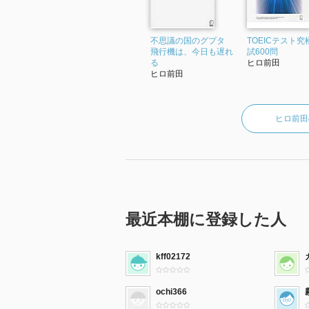
不思議の国のグプタ
TOEICテスト究
飛行機は、今日も遅れ
試600問
る
ヒロ前田
ヒロ前田
ヒロ前田
最近本棚に登録した人
kff02172
ochi366