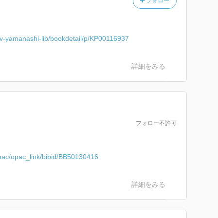
フォロー
niv-yamanashi-lib/bookdetail/p/KP00116937
詳細をみる
フォロー不許可
/opac/opac_link/bibid/BB50130416
詳細をみる