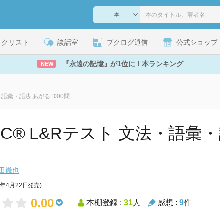
ックリスト
談話室
ブクログ通信
公式ショップ
『永遠の記憶』が1位に！本ランキング
NEW
法・語彙・語法 あがる1000問
EIC® L&Rテスト 文法・語彙・
田徹也
5年4月22日発売)
0.00
本棚登録 :
31
人
感想 :
9
件