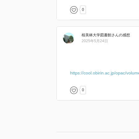
0
桜美林大学図書館
さん
の感想
2025年5月24日
https://cool.obirin.ac.jp/opac/volu
0