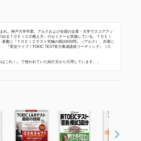
生まれ。神戸大学卒業。アルクおよび全国の企業・大学でスコアアッ
の出るＴＯＥＩＣの教え方」のセミナーも実施している。ＴＯＥＩ
る。著書に『ＴＯＥＩＣテスト究極の模試600問』（アルク）、共著に
『実況ライブ！TOEIC TEST実力養成講座リーディング』（ス
出るのはこれ！』 で使われていた紹介文から引用しています。」