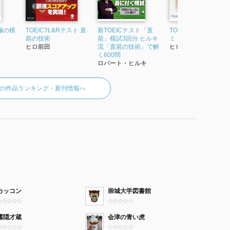
極の模
TOEIC?L&Rテスト 直
新TOEICテスト「直
TOEICテスト究極の
前の技術
前」模試3回分 ヒルキ
ミ (Part7)
ヒロ前田
流「直前の技術」で解
ヒロ前田
く600問
ロバート・ヒルキ
の作品ランキング・新刊情報へ
カッコン
崇城大学図書館
霧隠才蔵
会津の青い虎