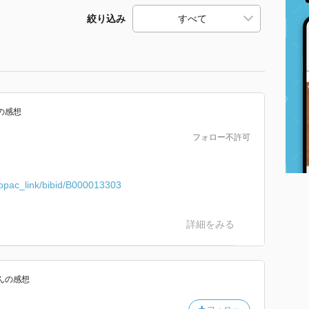
絞り込み
の感想
フォロー不許可
/opac_link/bibid/B000013303
詳細をみる
ん
の感想