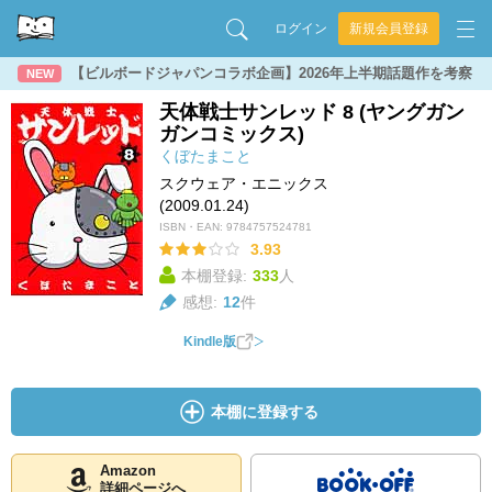
ログイン
新規会員登録
【ビルボードジャパンコラボ企画】2026年上半期話題作を考察
NEW
天体戦士サンレッド 8 (ヤングガン
ガンコミックス)
くぼたまこと
スクウェア・エニックス
(2009.01.24)
ISBN・EAN:
9784757524781
3.93
本棚登録:
333
人
感想:
12
件
Kindle版
本棚に登録する
Amazon
詳細ページへ