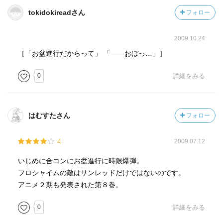
tokidokireadさん
フォロー
2009.10.24
［「お盆進行だからって」 「――おぼっ…」］
0
詳細をみる
はむすたさん
フォロー
4
2009.07.12
いじめに合コンにお盆進行に時限爆弾。
フロシャイムの敵はサンレッドだけではないのです。
アニメ２期も発表された第８巻。
0
詳細をみる