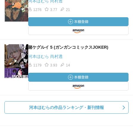
河本ほむら 尚村透
1276
3.77
21
賭ケグルイ 5 (ガンガンコミックスJOKER)
河本ほむら 尚村透
1179
3.93
14
河本ほむらの作品ランキング・新刊情報