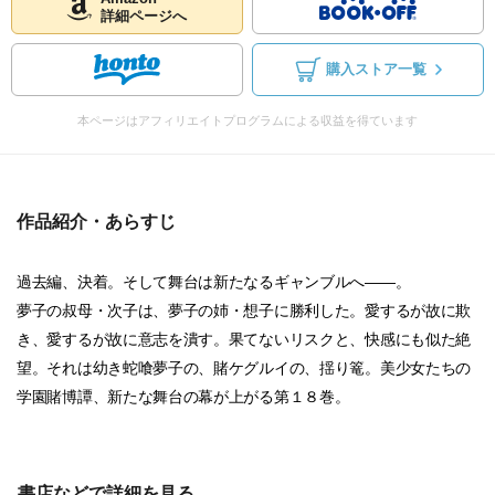
詳細ページへ
購入ストア一覧
本ページはアフィリエイトプログラムによる収益を得ています
作品紹介・あらすじ
過去編、決着。そして舞台は新たなるギャンブルへ――。
夢子の叔母・次子は、夢子の姉・想子に勝利した。愛するが故に欺
き、愛するが故に意志を潰す。果てないリスクと、快感にも似た絶
望。それは幼き蛇喰夢子の、賭ケグルイの、揺り篭。美少女たちの
学園賭博譚、新たな舞台の幕が上がる第１８巻。
書店などで詳細を見る