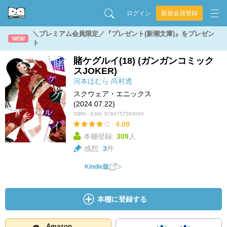
ログイン
新規会員登録
＼プレミアム会員限定／『プレゼント(新潮文庫)』をプレゼン
NEW
ト
賭ケグルイ(18) (ガンガンコミック
スJOKER)
河本ほむら
尚村透
スクウェア・エニックス
(2024.07.22)
ISBN・EAN:
9784757593084
4.08
本棚登録:
309
人
感想:
3
件
Kindle版
本棚に登録する
Amazon