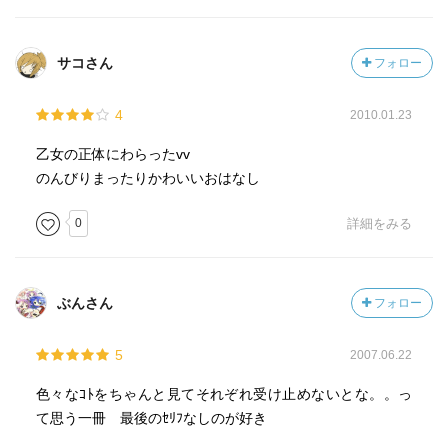
サコさん
フォロー
4
2010.01.23
乙女の正体にわらったvv
のんびりまったりかわいいおはなし
0
詳細をみる
ぶんさん
フォロー
5
2007.06.22
色々なｺﾄをちゃんと見てそれぞれ受け止めないとな。。っ
て思う一冊 最後のｾﾘﾌなしのが好き