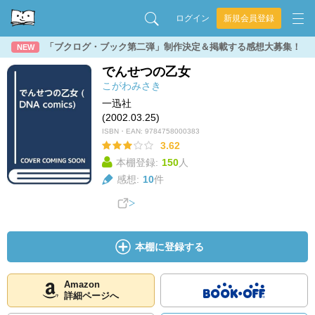
ログイン
新規会員登録
「ブクログ・ブック第二弾」制作決定＆掲載する感想大募集！
NEW
でんせつの乙女
こがわみさき
一迅社
(2002.03.25)
ISBN・EAN:
9784758000383
3.62
本棚登録:
150
人
感想:
10
件
本棚に登録する
Amazon
詳細ページへ