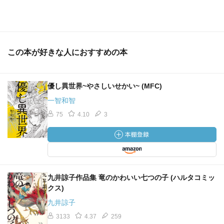
この本が好きな人におすすめの本
優し異世界~やさしいせかい~ (MFC)
一智和智
75
4.10
3
九井諒子作品集 竜のかわいい七つの子 (ハルタコミッ
クス)
九井諒子
3133
4.37
259