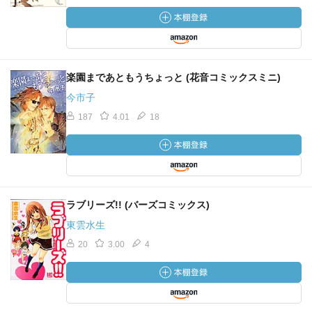
楽園まであともうちょっと (花音コミックスミニ)
今市子
187
4.01
18
ラブリーズ!! (バーズコミックス)
東雲水生
20
3.00
4