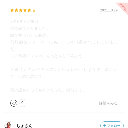
5
2021.10.19
2010年9月28日
図書館で借りました。
絵がすばらしく綺麗。
幻想的なストーリーにも、すっかり惹かれてしまいまし
た。
この作者のマンガ、もっと探してみよう。
大道芸人の双子の兄弟がいいよねー。しずかで、のどか
で、ほのぼのして。
猫の話もとっても好きだった。切なくて。
0
詳細をみる
ちょさん
フォロー