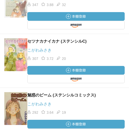
347
3.88
32
セツナカナイカナ (ステンシルC)
こがわみさき
307
3.72
20
魅惑のビーム (ステンシルコミックス)
こがわみさき
292
3.64
19