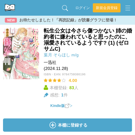
ログイン
新規会員登録
お待たせしました！「再読記録」が読書グラフに登場！
NEW
転生公女は今さら傷つかない 姉の婚
約者に嫌われていると思ったのに、
溺愛されているようです? (1) (ゼロ
サムC)
葉月
そらほし
m/g
一迅社
(2024.11.28)
ISBN・EAN:
9784758086196
4.00
本棚登録:
83
人
感想:
1
件
Kindle版
本棚に登録する