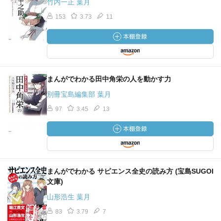
竹内一正 葉月
153
3.73
11
まんがでわかる田中角栄の人を動かす力
別冊宝島編集部 葉月
97
3.45
13
まんがでわかる サピエンス全史の読み方 (宝島SUGOI
文庫)
山形浩生 葉月
83
3.79
7