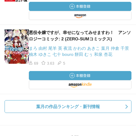
悪役令嬢ですが、幸せになってみせますわ！ アンソ
ロジーコミック: 2 (ZERO-SUMコミックス)
まろ 由村 尾羊 英 夜流 かわの あきこ 葉月 仲倉 千景
柚木 ゆきこ 七十 bouro 餅田 むぅ 和泉 杏花
69
3.63
5
葉月の作品ランキング・新刊情報