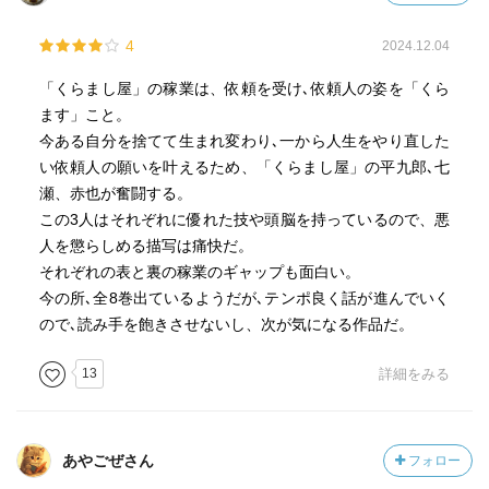
4
2024.12.04
「くらまし屋」の稼業は、依頼を受け､依頼人の姿を「くら
ます」こと。
今ある自分を捨てて生まれ変わり､一から人生をやり直した
い依頼人の願いを叶えるため、「くらまし屋」の平九郎､七
瀬、赤也が奮闘する。
この3人はそれぞれに優れた技や頭脳を持っているので、悪
人を懲らしめる描写は痛快だ。
それぞれの表と裏の稼業のギャップも面白い。
今の所､全8巻出ているようだが､テンポ良く話が進んでいく
ので､読み手を飽きさせないし、次が気になる作品だ。
13
詳細をみる
あやごぜさん
フォロー