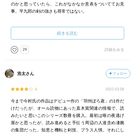
のかと思っていたら、これがなかなか意表をついててお見
事。平九郎の剣の強さも尋常ではない。
３年前に平九郎に何かがあったことが再々匂わされ、これ
は続く話で明らかにされていくのだろう。
続きを読む
終盤に登場した敵キャラ、牢問役人の初谷男吏と狂気の剣
士・榊惣一郎だが、今回は顔見せだけ。これから平九郎ら
29
詳細をみる
とどう絡んでいくのか、これも楽しみ。
浩太さん
フォロー
4
2022.03.08
今まで今村氏の作品はデビュー作の「羽州ぼろ鳶」の1作だ
けだったが、オール読物にあった直木賞関連の情報で、読
みたいと思いこのシリーズ数冊を購入。最初は唯の夜逃げ
屋かと思ったが、読み進めると手伝う周辺の人達含め凄腕
の集団だった。知恵と機転と剣技、プラス人情。それにし