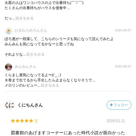
火星の人はワンコハウスの上で出番待ち(￣▽￣)
たくさんの出番待ちがハウスを侵食中…
だっ...
続きをみる
ひまわりめろんさん
2022.08.07
ぼろ鳶が一段落して、こちらのシリーズも気になって読んでみたよ
みんみんも気になってるかなーと思ってね
それよりな...
続きをみる
みんみんさん
2022.08.07
くらまし屋気になってるよ〜(/ _ ; )
８巻まで出てるから手出したら止まらなくなりそうで…
メロリンのレビュー...
続きをみる
くにちんさん
フォロー
5
2026.01.11
図書館のあげますコーナーにあった時代小説が面白かった