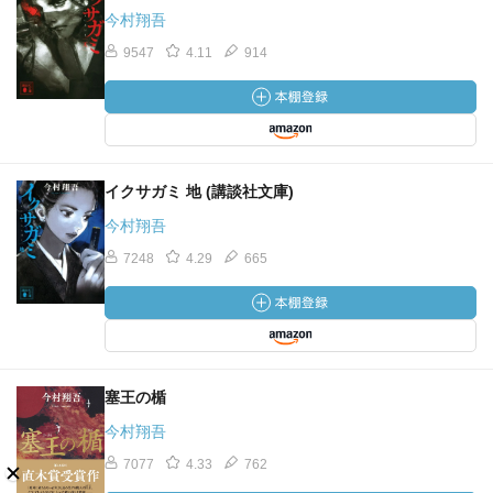
今村翔吾
9547
4.11
914
イクサガミ 地 (講談社文庫)
今村翔吾
7248
4.29
665
塞王の楯
今村翔吾
7077
4.33
762