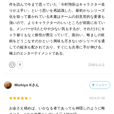
作を読んで今まで思っていた「今村翔吾はキャラクター造
りが上手い」という思いを再認識した。最初からシリーズ
化を狙って書かれている本書はチームの顔見世的な要素も
強いので、よりキャラクターのいいところが前面に出てい
る。メンバーが3人とやや少ない気もするが、それだけにキ
ャラ被りもなく個性が際立っていて、面白い。晦ましの依
頼をどうこなすのかという興味も尽きないがシリーズを通
しての縦糸も配されており、すぐにも次巻に手が伸びる。
極上のエンターテイメントである。
6
詳細をみる
Michiyo Kさん
フォロー
5
2024.07.08
お金さえ積めば、いかなる者であっても神隠しのように晦