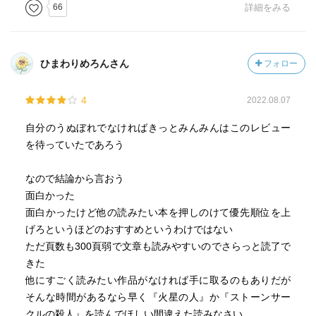
視点で＂してやったり＂というより、追う側視点で＂やら
66
詳細をみる
れたー＂という感覚が読み手と重なり、どきどきハラハラ
しながら読み進められます。
ひまわりめろんさん
フォロー
裏世界ならではの哀愁も漂い、その先にあるささやかな
幸せが訪れたかと思いきや、途切れない(?)不穏な空気、不
4
2022.08.07
気味な存在の気配が‥と、こうしてシリーズが続くのです
ね。これまた次の展開が気になります。こちらは現在第8弾
自分のうぬぼれでなければきっとみんみんはこのレビュー
まであるのですね。今村さん多作だなあ‥。
を待っていたであろう
なので結論から言おう
面白かった
面白かったけど他の読みたい本を押しのけて優先順位を上
げろというほどのおすすめというわけではない
ただ頁数も300頁弱で文章も読みやすいのでさらっと読了で
きた
他にすごく読みたい作品がなければ手に取るのもありだが
そんな時間があるなら早く『火星の人』か『ストーンサー
クルの殺人』を読んでほしい間違えた読みなさい