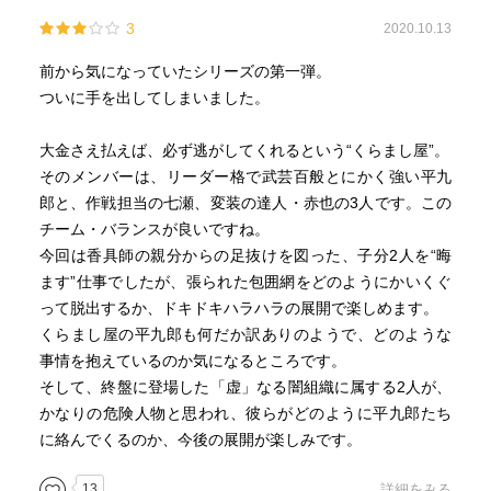
3
2020.10.13
前から気になっていたシリーズの第一弾。
ついに手を出してしまいました。
大金さえ払えば、必ず逃がしてくれるという“くらまし屋”。
そのメンバーは、リーダー格で武芸百般とにかく強い平九
郎と、作戦担当の七瀬、変装の達人・赤也の3人です。この
チーム・バランスが良いですね。
今回は香具師の親分からの足抜けを図った、子分2人を“晦
ます”仕事でしたが、張られた包囲網をどのようにかいくぐ
って脱出するか、ドキドキハラハラの展開で楽しめます。
くらまし屋の平九郎も何だか訳ありのようで、どのような
事情を抱えているのか気になるところです。
そして、終盤に登場した「虚」なる闇組織に属する2人が、
かなりの危険人物と思われ、彼らがどのように平九郎たち
に絡んでくるのか、今後の展開が楽しみです。
13
詳細をみる