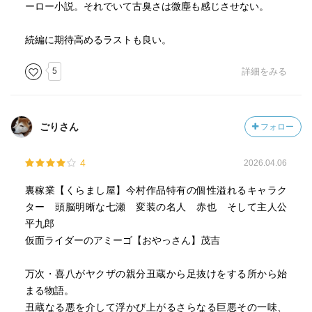
ーロー小説。それでいて古臭さは微塵も感じさせない。
続編に期待高めるラストも良い。
5
詳細をみる
ごりさん
フォロー
4
2026.04.06
裏稼業【くらまし屋】今村作品特有の個性溢れるキャラク
ター 頭脳明晰な七瀬 変装の名人 赤也 そして主人公
平九郎
仮面ライダーのアミーゴ【おやっさん】茂吉
万次・喜八がヤクザの親分丑蔵から足抜けをする所から始
まる物語。
丑蔵なる悪を介して浮かび上がるさらなる巨悪その一味、