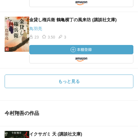
金貸し権兵衛 鶴亀横丁の風来坊 (講談社文庫)
鳥羽亮
23
3.50
3
もっと見る
今村翔吾の作品
イクサガミ 天 (講談社文庫)