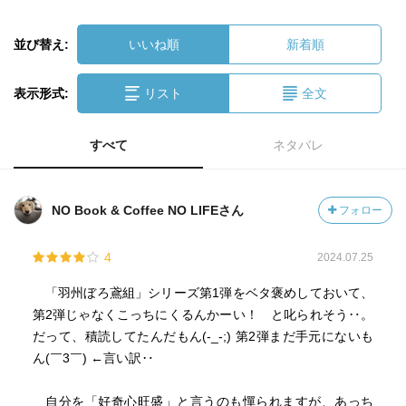
並び替え:
いいね順
新着順
表示形式:
リスト
全文
すべて
ネタバレ
NO Book & Coffee NO LIFEさん
フォロー
4
2024.07.25
「羽州ぼろ鳶組」シリーズ第1弾をベタ褒めしておいて、
第2弾じゃなくこっちにくるんかーい！ と叱られそう‥。
だって、積読してたんだもん(-_-;) 第2弾まだ手元にないも
ん(￣3￣) ←言い訳‥
自分を「好奇心旺盛」と言うのも憚られますが、あっち