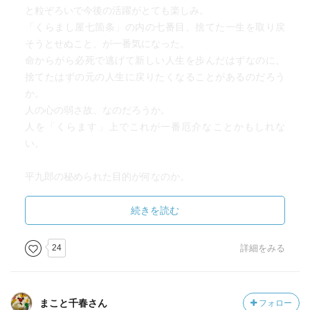
と粒ぞろいで今後の活躍がとても楽しみ。
「くらまし屋七箇条」の内の七番目、捨てた一生を取り戻
そうとせぬこと、が一番気になった。
命からがら必死で逃げて新しい人生を歩んだはずなのに、
捨てたはずの元の人生に戻りたくなることがあるのだろう
か。
人の心の弱さ故、なのだろうか。
人を「くらます」上でこれが一番厄介なことかもしれな
い。
平九郎の秘められた目的が何なのか。
謎の闇の集団「虚」(特に剣士・惣一郎)との絡みもとても楽
しみ。
続きを読む
『ぼろ鳶組』のような派手さはないけれど、人生の浮き沈
み、裏表の儚さ切なさをしみじみと思い知る物語だった。
24
詳細をみる
このシリーズも追いかけたい。
まこと千春さん
フォロー