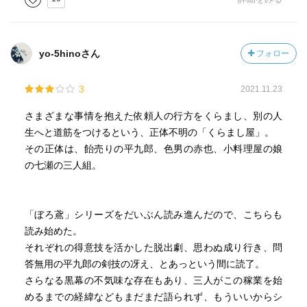
好良い。
しかし、最後になってラスボス的キャラが登場。
yo-5hinoさん
フォロー
彼らが次作で、更にはシリーズ通しての敵になっていくの
か。
3
2021.11.23
第一作ということで『くらまし屋』の面々や『くらまし
さまざまな事情を抱えた依頼人の行方をくらまし、別の人
屋』が作戦会議の場所に借りてる飲み屋の店主になんだか
生へと道筋をつけるという、正体不明の「くらまし屋」。
訳ありそうだなと匂わせている。
その正体は、飴売りの平九郎、色男の赤也、小料理屋の娘
これから色々その辺が描かれていくのか、楽しみ。
の七瀬の三人組。
アクションあり、ドラマあり、奇想天外アイデアありで気
軽に楽しめる。
「ぼろ鳶」シリーズをだいぶん読み進んだので、こちらも
読み始めた。
それぞれの得意技を活かした脱出劇、思わぬ成り行き、問
答無用の平九郎の剣技の冴え、とあっという間に読了。
さらなる黒幕の不気味な存在もあり、三人がこの稼業を始
めるまでの経緯などもまだまだ語られず、もういいからシ