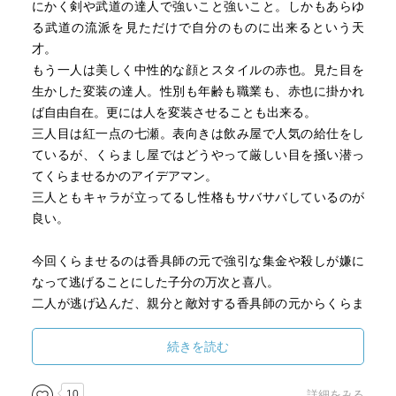
にかく剣や武道の達人で強いこと強いこと。しかもあらゆ
る武道の流派を見ただけで自分のものに出来るという天
才。
もう一人は美しく中性的な顔とスタイルの赤也。見た目を
生かした変装の達人。性別も年齢も職業も、赤也に掛かれ
ば自由自在。更には人を変装させることも出来る。
三人目は紅一点の七瀬。表向きは飲み屋で人気の給仕をし
ているが、くらまし屋ではどうやって厳しい目を掻い潜っ
てくらませるかのアイデアマン。
三人ともキャラが立ってるし性格もサバサバしているのが
良い。
今回くらませるのは香具師の元で強引な集金や殺しが嫌に
なって逃げることにした子分の万次と喜八。
二人が逃げ込んだ、親分と敵対する香具師の元からくらま
すアイデアは、ルパン三世のアニメみたいで面白かった。
しかし勿論それでは終わらない。役人の目をかわしたかと
続きを読む
思いきやまた一難。
次々起こる予想外の展開にも慌てず立ち向かう平九郎が格
10
詳細をみる