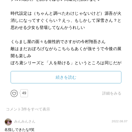
時代設定は（ちゃんと調べたわけじゃないけど）源吾が火
消しになってすぐくらい？えっ、もしかして深雪さん？と
思わせる少女も登場してなんかうれしい
くらまし屋の面々も個性的でさすがの今村翔吾さん
敵はまだおぼろげながらこちらもあくが強そうで今後の展
開も楽しみ
ぼろ鳶シリーズと「人を助ける」というところは同じだが
こちらは斬る
向かって来た者はという条件付きだがけっこうばったばっ
続きを読む
たと切り捨てる
なのでこちらの方が王道時代劇に近く、主要メンバーも少
49
詳細をみる
ない上にセットの使い回しもききそうなのでTBSさんはま
ずこちらからドラマ化するといいように思う
コメント
3
件をすべて表示
機会があればそのように提案してみてほしい
みんみんさん
2022.08.07
以上
名指しできたな‼︎笑