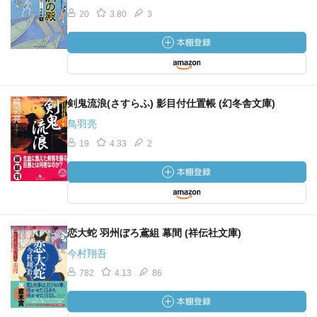
20
3.80
3
剣鬼流浪(さすらふ) 影目付仕置帳 (幻冬舎文庫)
鳥羽亮
19
4.33
2
恋大蛇 羽州ぼろ鳶組 幕間 (祥伝社文庫)
今村翔吾
782
4.13
86