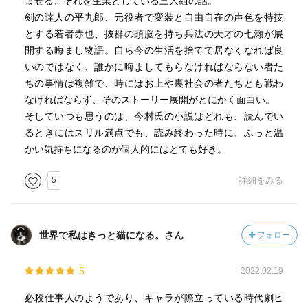
ませる、それを生業としている三人組の話。
剣の達人の平九郎、元役者で変装と自由自在の声色を特技
とする若者赤也、抜群の頭脳を持ち兵法の天才の七瀬が展
開する晦まし物語。自ら今の生活を捨てて居なくなれば良
いのではなく、誰かに晦ましてもらなければならない者た
ちの事情は複雑で、時にはお上や裏社会の者たちとも戦わ
なければならず、そのストーリー展開がとにかく面白い。
そしていつも思うのは、今村氏の小説はどれも、読んでい
るときにはスリル満点でも、読み終わった時に、ふっと温
かい気持ちになるのが個人的にはとても好き。
5
詳細をみる
世界で私はきっと猫になる。さん
フォロー
5
2022.02.19
必殺仕事人のようであり、キャラが際立っている時代劇ヒ