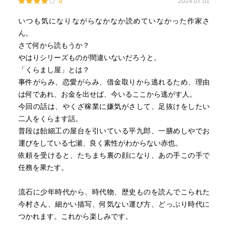
4
2024.07.01
いつも気になりながらなかなか読めていなかった作家さ
ん。
さて何から読もうか？
やはりシリーズものが間違いないだろうと。
「くらまし屋」とは？
事件がらみ、恋愛がらみ、借金取りから逃れるため、理由
は何であれ、お金を出せば、今いるここから逃がす人。
今回の話は、やくざ稼業に嫌気がさして、足抜けをしたい
二人をくらます話。
普段は飴細工の屋台を引いている平九郎、一膳めしやでお
運びをしている七瀬、良く素性がわからない赤也。
依頼を受けると、たちまち裏の顔になり、あの手この手で
任務を果たす。
流石に少年時代から、時代物、歴史ものを読んでこられた
今村さん、細かい描写、何気ない運び方、どっぷり時代に
つかれます。これから楽しみです。