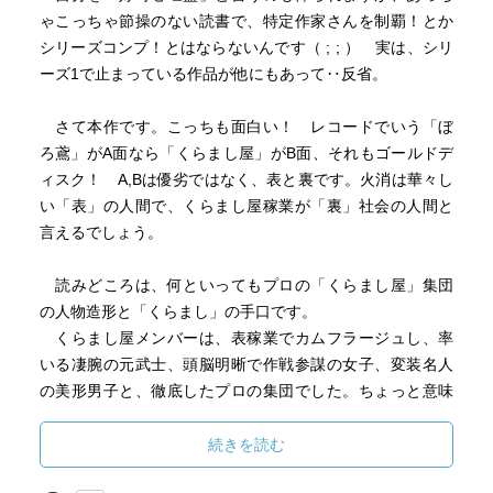
ゃこっちゃ節操のない読書で、特定作家さんを制覇！とか
シリーズコンプ！とはならないんです（ ; ; ） 実は、シリ
ーズ1で止まっている作品が他にもあって‥反省。
さて本作です。こっちも面白い！ レコードでいう「ぼ
ろ鳶」がA面なら「くらまし屋」がB面、それもゴールドデ
ィスク！ A,Bは優劣ではなく、表と裏です。火消は華々し
い「表」の人間で、くらまし屋稼業が「裏」社会の人間と
言えるでしょう。
読みどころは、何といってもプロの「くらまし屋」集団
の人物造形と「くらまし」の手口です。
くらまし屋メンバーは、表稼業でカムフラージュし、率
いる凄腕の元武士、頭脳明晰で作戦参謀の女子、変装名人
の美形男子と、徹底したプロの集団でした。ちょっと意味
深な過去も見え隠れします。
続きを読む
くらましの手口も見せ場(明かせませんが)で、くらまし屋