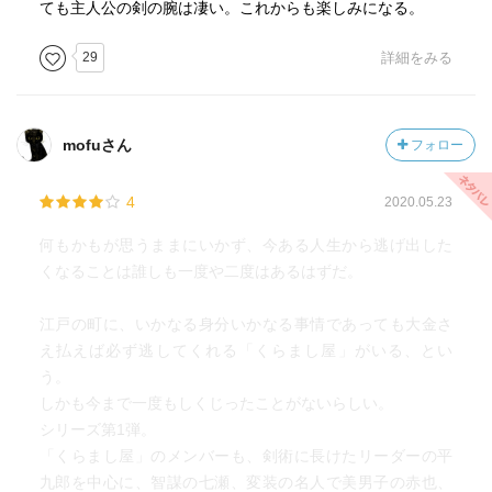
ても主人公の剣の腕は凄い。これからも楽しみになる。
29
詳細をみる
mofuさん
フォロー
4
2020.05.23
何もかもが思うままにいかず、今ある人生から逃げ出した
くなることは誰しも一度や二度はあるはずだ。
江戸の町に、いかなる身分いかなる事情であっても大金さ
え払えば必ず逃してくれる「くらまし屋」がいる、とい
う。
しかも今まで一度もしくじったことがないらしい。
シリーズ第1弾。
「くらまし屋」のメンバーも、剣術に長けたリーダーの平
九郎を中心に、智謀の七瀬、変装の名人で美男子の赤也、