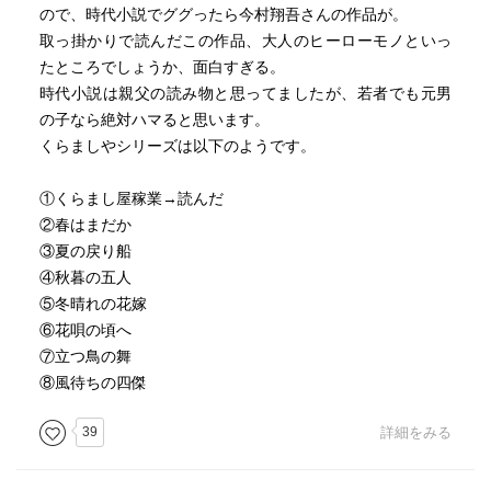
ので、時代小説でググったら今村翔吾さんの作品が。
取っ掛かりで読んだこの作品、大人のヒーローモノといっ
たところでしょうか、面白すぎる。
時代小説は親父の読み物と思ってましたが、若者でも元男
の子なら絶対ハマると思います。
くらましやシリーズは以下のようです。
①くらまし屋稼業→読んだ
②春はまだか
③夏の戻り船
④秋暮の五人
⑤冬晴れの花嫁
⑥花唄の頃へ
⑦立つ鳥の舞
⑧風待ちの四傑
39
詳細をみる