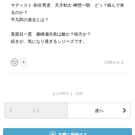
サディスト‐初谷男吏 天才剣士‐榊惣一朗 どぅ？絡んで来
るのか？
平九郎の過去とは？
真面目一貫 篠崎瀬兵衛は敵か？味方か？
続きが、気になり過ぎるシリーズです。
4
詳細をみる
全114件中 1 - 20件
戻る
次へ
本棚に登録する