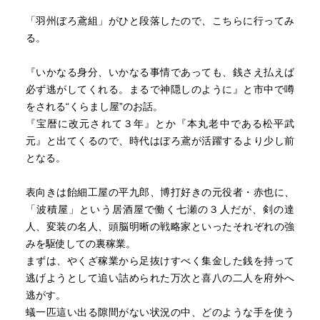
「羽州ぼろ鳶組」がひと段落したので、こちらに行ってみ
る。
『いかなる身分、いかなる事情であっても、銭さえ払えば
必ず逃がしてくれる。まるで神隠しのように』と市中で噂
をされる“くらまし屋”のお話。
『宝暦に改元されて３年』とか『本丸老中である松平武
元』と出てくるので、時代はぼろ鳶が活躍するより少し前
となる。
表向きは飴細工屋の平九郎、博打好きの元役者・赤也に、
「波積屋」という居酒屋で働く七瀬の３人だが、剣の達
人、変装の名人、頭脳明晰の戦略家といったそれぞれの強
みを駆使しての裏稼業。
まずは、やくざ稼業から足抜けすべく集金した銭を持って
逃げようとして追い詰められた万次と喜八の二人を府外へ
逃がす。
蟻一匹這い出る隙間がない状況の中、どのような手を使う