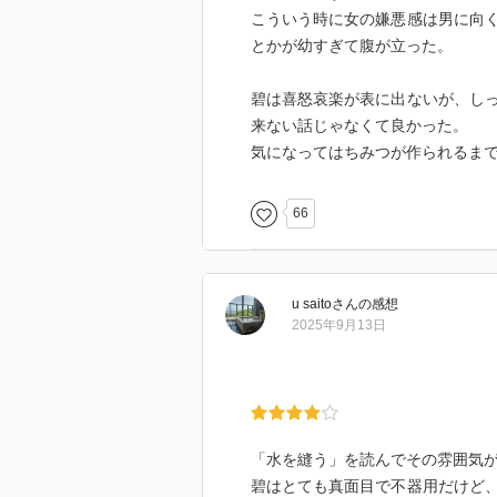
→ 『こいつらは巣箱を用意して
こういう時に女の嫌悪感は男に向
ら出ていく。家賃がわりに蜂蜜を
とかが幼すぎて腹が立った。
『家賃がわりに蜂蜜をもらう』と
とは思いますが、『人に慣れる』
碧は喜怒哀楽が表に出ないが、し
す、そして、そんなことを話す黒
来ない話じゃなくて良かった。
前の匂いをまだ覚えてない。知ら
気になってはちみつが作られるま
す。『蜜蜂』を飼うという感覚の
がなるほどという感覚の中に物語
66
次は、『ブンポウってなんですか
大イベントです。『暑くなると、
王に巣をゆずって新しい巣をつく
u saito
さん
の感想
る』という『蜜蜂』にとっても養
2025年9月13日
するこの作品の一つの山場でもあ
→ 『すごいぞ。木の枝にくす玉
がぶわーっと真っ黒に染まる』
→ 『蜂球が一度、大きくうねっ
れに続いて数匹の蜂が後を追う。
「水を縫う」を読んでその雰囲気が
そんな光景を全く見たことがない
碧はとても真面目で不器用だけど