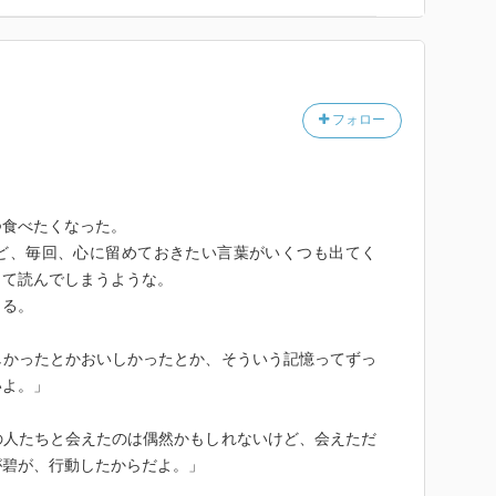
がると、子どもをおんぶした『女の人』が、『ピクニッ
ットから丸いパンを取り出して』子どもに渡します。そ
ラベルに書かれた小さな瓶を取り出すと、『あなたの
唇にそれを塗』りました。『お家でごはんつくってもら
はんは、つくってもらってます。ちゃんと』と返す碧に
フォロー
た。不健康な瘦せかたしてるから』と言う女の人。そん
いてしまうんです』、『みんなに嫌われてるんです』と
ぜか口にしている自分に驚』く碧。そんな碧に『違う
事にしてないから。あなたがあなたを嫌っているから…
つ食べたくなった。
って思われてしまう』と言う女の人は、『これ、あげ
ど、毎回、心に留めておきたい言葉がいくつも出てく
ること… 蜂蜜をもうひと匙足せば、たぶんあなたの明
して読んでしまうような。
うと碧の前を去って行きました。場面は変わり、そんな
くる。
うしてまだ夢に見る』と思うのは『安西と同棲をはじめ
った碧。そんな碧は『安西と出会って九年、恋人になっ
しかったとかおいしかったとか、そういう記憶ってずっ
ます。『朝食のメニューに力を入れたカフェ』で働く碧
いよ。」
ない』という安西。そんなある日、安西がまた仕事を辞
、地元に帰ろうかと思う』と唐突に言い出します。『家
の人たちと会えたのは偶然かもしれないけど、会えただ
』と言う安西は『碧と離れたくない』とも言います。そ
が碧が、行動したからだよ。」
すと仕事を辞めなければならないこともあり躊躇する碧