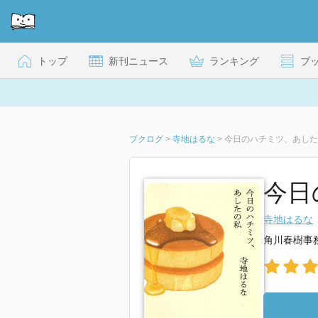
トップ
新刊ニュース
ランキング
ブ
ブクログ
>
寺地はるな
>
今日のハチミツ、あした
今日
寺地はるな
角川春樹事