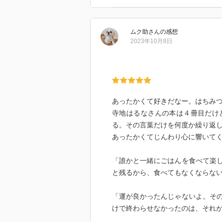
を？』という声にあわてて起き上
ク』と唐突に言う一方で『バスケ
して、次に『あさのはちみつ』と
ムク助
さん
の感想
唇、荒れてる』と、『碧の乾いた
2023年10月8日
えない子なの？』と問われて『ご
『虐待されてる子か何かかと思っ
な女の人に『食べてますけど、吐
『誰にも言わずにいたことを、な
ね… あなた自身が、あなたを大
あったかくて好きだなー。はちみ
そういうふうに扱ってもいいんだ
寺地はるなさんの本は４冊目だけ
る。食事の前に、ひと匙ずつ舐め
る。その言葉だけを何度か繰り返
日は今日より良くなるから』と言
あったかくてじんわり心に響いて
『もう十六年も前』のことを『こ
て二年になる』という三十歳にな
「誰かと一緒にごはんを食べて楽
て八年』という今の暮らしを思い
と残るから、食べてもなくならな
の一方で『仕事は、なかなか続か
めたという話をすると同時に『俺
「運が良かったんじゃないよ。そ
の仕事、手伝おうかなと思ってて
けで終わらせなかったのは、それ
んな安西の地元の朝埜市に引っ越