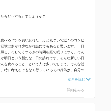
したらどうする』でしょうか？
に食べるパンを買い忘れた…ふと気づいて近くのコンビ
な経験は多かれ少なかれ誰にでもあると思います。一日
に帰る、そしてくつろぎの時間を経て眠りにつく、そん
れが明日という新たな一日の訪れです。そんな新しい日
はんを食べること、という人は多いでしょう。そんな朝
く、特に考えるでもなく行っているその行為は、自分の
いる、それを前提にした行為とも言えます。
るかわかりません。世の中に何も起こらなくてもあなた
詳細をみる
えます。まあ、あまり悲観的に考えても仕方がないのか
自分の人生が今日までと同じように続いていく。明日の
うことは、感謝すべきことなのだと思います。