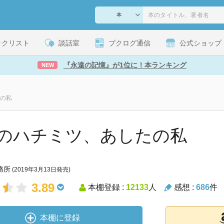
ックリスト
談話室
ブクログ通信
公式ショップ
『永遠の記憶』が1位に！本ランキング
NEW
の私
のハチミツ、あしたの私
務所
(2019年3月13日発売)
3.89
本棚登録 :
12133
人
感想 :
686
件
本棚に登録