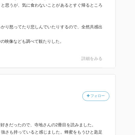
も嫌なら入ってこないし、棲みついた後でも嫌になった
くと思うが、気に食わないことがあるとすぐ帰るところ
もらう。…大家と店子みたいなもんか』
いう人間の感覚を『蜜蜂』が理解してくれるのかなあ…
という『蜜蜂』との付き合い方の感覚はとても新鮮で
っかり怒ってたり悲しんでいたりするので、全然共感出
江は初めて作業を行う碧に、『風下に立て』、『蜂はお
ない匂いがすると蜂が落ちつかなくなる』と説明しま
での映像なども調べて観たりした。
先にある黒江のこの指示など、とても説得力のある表現
を展開させていきます。
詳細をみる
』と碧が問う『分蜂』という言葉が意味する『蜜蜂』の
女王蜂が産卵する。蜂が増えてくると、今度は新しい女
るために移動するんだ。そこを捕まえて巣箱に誘導す
蜂家にとっても重要な一大イベントは、『養蜂』を描写
ります。
フォロー
みたいに蜂が群がって、そこから一斉に飛んでいく。空
た。蜜蜂が一匹その中から飛び出したかと思ったら、そ
「偵察蜂だ」』
好きだったので、寺地さんの2冊目を読みました。
身には、一面『蜜蜂』だらけの光景を想像すると、ちょ
、強さも持っていると感じました。蜂蜜をもうひと匙足