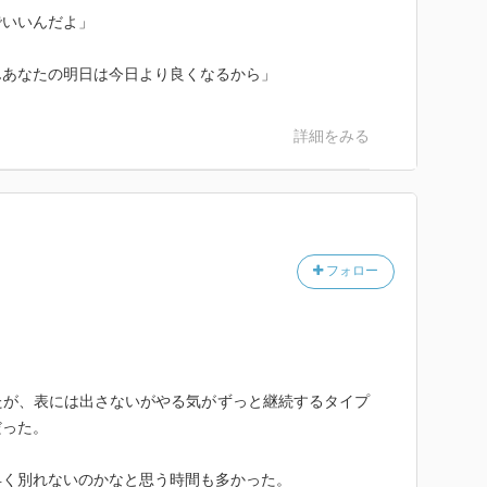
だよ』、『「あさのはちみつ」って… ずっと前から朝
でいいんだよ」
』と、『蜂蜜』のことを話題に出す安西に、『ずっと前
てよ！』と返す碧。そして、会社を辞め、安西とともに
んあなたの明日は今日より良くなるから」
黒江という養蜂家との出会いのその先に『わたしに養蜂
蜂』に魅せられていく碧の物語が始まりました。
詳細をみる
たの明日は今日より良くなる…さまざまな人と出会う、
長篇小説”と、内容紹介にうたわれるこの作品。そんな
蜜』のかけられたなんとも美味しそうなパンケーキが描
げた作品という印象も受けますが、この作品が描くの
フォロー
』の現場に光を当てていく物語です。あなたは、『蜂
うに行われているかご存じでしょうか？では、そんな
た数多の描写の中から幾つかご紹介しましょう。
とから始まります。『目が大きくて愛嬌のある顔をして
たが、表には出さないがやる気がずっと継続するタイプ
は、『全体的に黄色く、まさしく蜂蜜の色をしている』
だった。
、身体の色は暗い』『日本蜜蜂』の両方を飼育していま
はこんな風に説明します。
早く別れないのかなと思う時間も多かった。