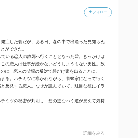
のような質問は意味不明です。『明日人生が終わるとし
フォロー
て、おかしな質問自体願い下げです。明日にはやるこ
のに、自分の人生が終わってたまるか！そんな思いだっ
も発症した碧だが、ある日、森の中で出逢った見知らぬ
答える女性が主人公となる物語があります。
ことができた。
している恋人の故郷へ行くこととなった碧。きっかけは
、きっとわたしは、喜ぶ』
、この恋人は仕事が続かないどうしようもない男性。故
たのに、恋人の父親の反対で碧だけ家を出ることに。
でも『もうすこしだけがんばれるかも』と思う中に、一
始まる。ハチミツに導かれながら、養蜂家になって行く
女の人が『蜂蜜をもうひと匙足せば、たぶんあなたの明
妬と反発する恋人。なぜか読んでいて、駄目な彼にイラ
蜂蜜』を差し出してくれたことを思い続ける女性の物
『明日がなくても、今日は今日だ』と『自分の居場所』
ハチミツの秘密が判明し、碧の進むべく道が見えて気持
る物語です。
、きっとわたしは、喜ぶ』、『そんなことを思いなが
碧(つかはら みどり)。『人のいない場所』で仰向けに
詳細をみる
んばれるかも』と声に出しました。そんな瞬間、『なに