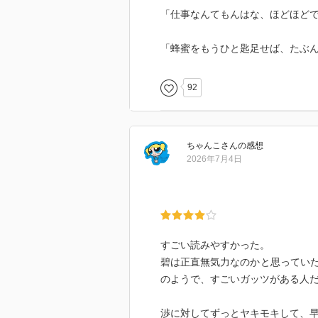
に、『朝埜って、蜂蜜の産地なん
「仕事なんてもんはな、ほどほど
埜の蜂蜜じゃないかなと思ってた
から思ってたんなら、はやく教え
「蜂蜜をもうひと匙足せば、たぶ
朝埜へと向かった碧。そんな碧が
を教えてくれませんか』と、『養
92
“蜂蜜をもうひと匙足せば、あな
かけがえのない日々。心ふるえる
ちゃんこ
さん
の感想
作品の表紙には、たっぷりと『蜂
2026年7月4日
かれています。一見、食を取り上
は、そんな『蜂蜜』を作る『養蜂
蜜』を作り出す『養蜂』がどのよ
『養蜂』の興味深い現場が描かれ
すごい読みやすかった。
『養蜂』とは、『蜜蜂』を飼うこ
碧は正直無気力なのかと思ってい
いる』という『蜜蜂』を飼う黒江
のようで、すごいガッツがある人
『西洋蜜蜂』と、『やや小ぶりで
す。そんな『蜜蜂』の飼育を黒江
渉に対してずっとヤキモキして、