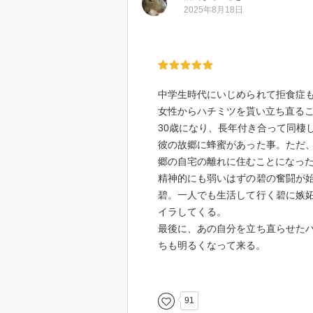
2025年8月18日
そんな前提の中には、冒頭の一文
たらどうする』でしょうか？なん
と、やりたいことがたくさんある
て浮かび上がります。
中学生時代にいじめられて拒食症
しかし、そんな質問にこんな風に
女性からハチミツを貰い立ち直る
30歳になり、長年付き合って同棲
『もし明日人生が終わるとしたら
彼の故郷に蜂蜜があった事。ただ
郷の自宅の離れに住むことになっ
この作品は、そんな女性が、それ
精神的にも弱いはずの碧の奮闘が
人の女の人と出会う物語。そんな
碧。一人でも生活して行く碧に嫉
日は今日より良くなるから』と『
イラしてくる。
語。そしてそれは、そんな女性が
最後に、あの自分を立ち直らせた
で新しい人生を生きていく様を見
ちも明るくなって来る。
『もし明日人生が終わるとしたら
ら』『土手を歩くのは主人公の塚原
91
なった碧は、『もうすこしだけが