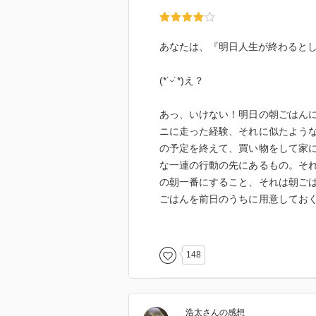
あなたは、『明日人生が終わると
(*˙ᵕ˙*)え？
あっ、いけない！明日の朝ごはん
ニに走った経験、それに似たよう
の予定を終えて、買い物をして家
な一連の行動の先にあるもの。そ
の朝一番にすること、それは朝ご
ごはんを前日のうちに用意してお
人生が当たり前に明日に繋がって
とはいえ、この世はいつ何が起こ
148
に何かが起こる可能性だってあり
もしれませんが、それでも明日に
予定を当たり前に考えられるとい
浩太
さん
の感想