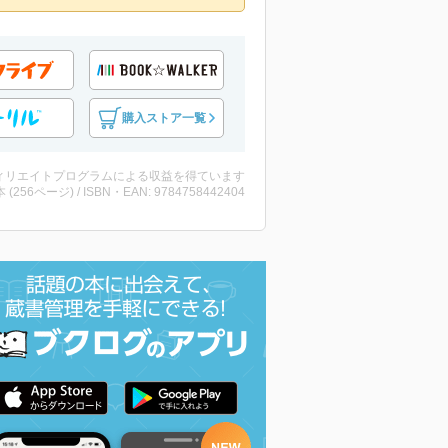
購入ストア一覧
ィリエイトプログラムによる収益を得ています
・本 (256ページ) / ISBN・EAN: 9784758442404