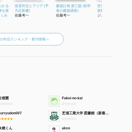
わかる
皇室外交とアジア (平
建築計画 第三版 (初学
世界標準の建築設計
体を基
凡社新書)
者の建築講座)
資料集成
しくみ
佐藤考一
佐藤考一
ジュリア・マクモ...
の作品ランキング・新刊情報へ
古畑慧
Fukei-no-kai
curryudon007
芝浦工業大学 図書館（新着本）
水楢くん
akxo