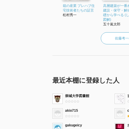
箱の産業 プレハブ住
高層建築が一番
宅技術者たちの証言
建設・保守・解
松村秀一
礎から学べる (
図解)
五十嵐太郎
佐藤考一
最近本棚に登録した人
崇城大学図書館
akio715
gakugeicy