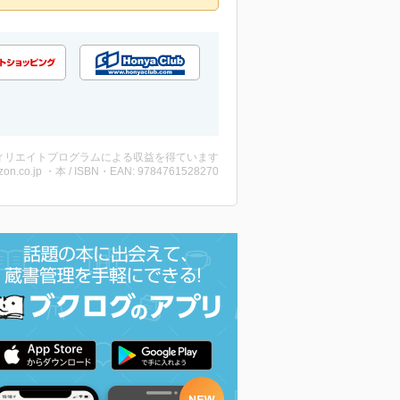
ィリエイトプログラムによる収益を得ています
on.co.jp ・本 / ISBN・EAN: 9784761528270