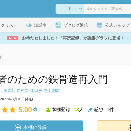
ックリスト
談話室
ブクログ通信
公式ショップ
お待たせしました！「再読記録」が読書グラフに登場！
NEW
門
者のための鉄骨造再入門
十嵐太郎
西村督
江口亨
井上朝雄
(2022年8月10日発売)
5.00
本棚登録 :
13
人
感想 :
1
件
本棚に登録