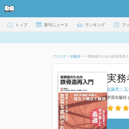
トップ
新刊ニュース
ランキング
ブ
ブクログ
>
佐藤考一
>
実務者のための鉄骨造再入
実務
佐藤考一
五
学芸出版社