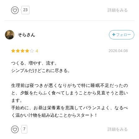
もつながる。
23
詳細をみる
①気虚の改善：朝、きちんとお腹がすいていること→胃腸
を丈夫にする、食事の改善。
夕食を控えめにして小腹がすいた位で眠ること。その際お
そらさん
フォロー
腹が鳴ることが目安。
お腹が鳴るのはお腹がすいた、のではなく、実はお腹を掃
4
2026.04.08
除中の合図。
空腹の時間がないと胃を掃除することはできないので、こ
つくる、増やす、流す。
の空腹時間がとても大事。
シンプルだけどこれに尽きる。
寝ている間に胃も休ませることが大事。
そして朝食はしっかりお腹をすかせて食べること。
生理前は寝つきが悪くなりがちで特に睡眠不足だったの
この他、タンパク質不足に注意。よくかんでゆっくり食べ
と、夕飯をたらふく食べてしまうことから見直そうと思い
る。腹筋を鍛えて内臓を正しい位置に戻すことも胃腸の動
ます。
きを整えて血をつくるためにとても効果的。
手始めに、お昼は栄養素を意識してバランスよく、なるべ
く温かい汁物を組み込むことからスタート！
②血虚の改善：ぐっすり眠り、朝すっきり起きられるよう
になること→睡眠改善。
7
詳細をみる
夜23時までに眠ること、朝日を7時までに浴びること等、生