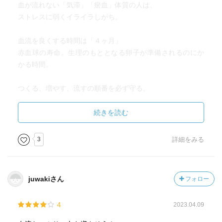
血が流れない「気滞」「瘀血」体質の人は、
ストレスに弱くイライラしがち。
血流を良くする時間は「４ヶ月」
赤血球の寿命。生理のもととなる卵子が準備されるのにか
かる時間。
つくる、増やす、流すの順番を必ず守る。
たった４ヶ月で心も身体も変身する。
続きを読む
思い続けることで願いを叶える。
3
詳細をみる
自分自身が積み重ねたものは絶対に自分を裏切らない。
突っ込みどころが多いという事は、それだけたくさん改善
点があるということ。
juwakiさん
フォロー
自分自身の生活を見直すという事は、自分自身を大切にす
ることに他ならない。
4
2023.04.09
胃腸が元気になるのはもちろん体の活性化のためにも寝る