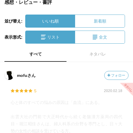
感想・レビュー・書評
並び替え:
いいね順
新着順
表示形式:
リスト
全文
すべて
ネタバレ
mofuさん
フォロー
5
2020.02.18
心と体のすべての悩みの原因は「血流」にある。
出雲大社の門前で大正時代から続く老舗漢方薬局の四代
目・堀江昭佳さんは、婦人科系の分野を専門とし、日々大
勢の女性の相談を受けている方。