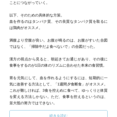
材は味噌。豆腐や豆乳のイソフラボンより吸収されやす
ことにつながっていく。
い。味噌に多く含まれるダイゼンという種類のイソフラボ
ンは体にすーっと吸収され、効果を発揮する。
以下、そのための具体的な方策。
血を作るのはタンパク質、その良質なタンパク質を取るに
髪は血流の余り。
は鶏肉がオススメ。
コラーゲンが効かない人は血が足りない人。
満腹より空腹が良い。お腹が鳴るのは、お腹がすいた合図
ではなく、「掃除中だよ食べないで」の合図だった。
血流を良くすれば、自分の心は安定する。
毎日の生活を穏やかに送れるようになるだけでなく、過去
漢方の視点から見ると、朝起きてお通じがあり、その後に
と向き合い、挫折や失敗、いやな出来事を乗り越える環境
食事をするのが1日の体のリズムに合わせた本来の食習慣。
をつくることにも繋がる。
胃を元気にして、血を作れるようにするには、短期的に一
心の力×体の力＝実現力
気に改善する方法として、「1週間夕食断食」がオススメ。
これが難しければ、3食を控えめに食べて、ゆっくりと体質
夢や目標があるのなら、その目標に向かう意志を支える必
を変える方法しかない。ただ、食事を控えるというのは、
要がある。そして、その支えになるものこそ、血流にほか
並大抵の努力ではできない。
ならない。
下腹ぽっこりを治すためには、
続きを読む