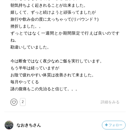
ツボを押すときは、ながらでは無くリラックスして集中す
朝気持ちよく起きれることが出来ました。
ることがポイント。ゆっくりと。
嬉しくて、ずっと続けようと頑張ってましたが
旅行や飲み会の度に太っちゃって(リバウンド？)
「陰」は、ネガティブなものではなく
挫折しました。。
支えているもの、調和と平和、ミステリアスで見えにくい
ずっとではなく一週間とか期間限定で行えば良いのです
もの。
ね。
陰＝調和
勘違いしていました。
目の前の悩みや障害を乗り越えることで次の視界やその先
今は断食ではなく夜少なめご飯を実行しています。
の展望が開けてくる。見ないふりをして進んでも、先が見
もう半年は経っていますが
えずに不安だけな大きくなってしまう。だからこそ、まず
お陰で疲れやすい体質は改善されて来ました。
目の前にある課題を解決していくことがとても大切。
毎月やってくる
謎の腹痛もこの先治ると信じて。。。
血流改善に取り組むと芋づる式にその他の悩みや課題も一
2
詳細をみる
緒に解決していくことに繋がる。
そもそも血がある程度巡らない事には漢方も効果を発揮し
ない。食事制限だけでは下半身太りは全く解消しないが、
なおきちさん
フォロー