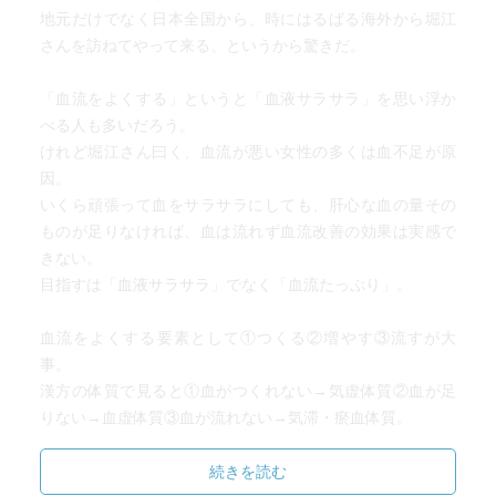
地元だけでなく日本全国から、時にはるばる海外から堀江
さんを訪ねてやって来る、というから驚きだ。
「血流をよくする」というと「血液サラサラ」を思い浮か
べる人も多いだろう。
けれど堀江さん曰く、血流が悪い女性の多くは血不足が原
因。
いくら頑張って血をサラサラにしても、肝心な血の量その
ものが足りなければ、血は流れず血流改善の効果は実感で
きない。
目指すは「血液サラサラ」でなく「血流たっぷり」。
血流をよくする要素として①つくる②増やす③流すが大
事。
漢方の体質で見ると①血がつくれない→気虚体質②血が足
りない→血虚体質③血が流れない→気滞・瘀血体質。
この血流を悪くしている三つの体質を順番に解決していく
と血流がよくなることはもちろん、体質そのものの改善に
続きを読む