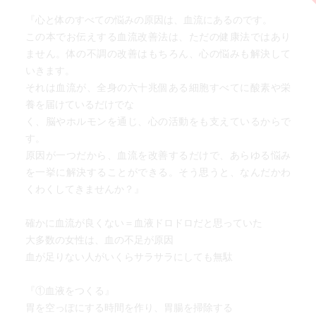
『心と体のすべての悩みの原因は、血流にあるのです。
この本でお伝えする血流改善法は、ただの健康法ではあり
ません。体の不調の改善はもちろん、心の悩みも解決して
いきます。
それは血流が、全身の六十兆個ある細胞すべてに酸素や栄
養を届けているだけでな
く、脳やホルモンを通じ、心の活動をも支えているからで
す。
原因が一つだから、血流を改善するだけで、あらゆる悩み
を一挙に解決することができる。そう思うと、なんだかわ
くわくしてきませんか？』
確かに血流が良くない＝血液ドロドロだと思っていた
大多数の女性は、血の不足が原因
血が足りない人がいくらサラサラにしても無駄
『①血液をつくる』
胃を空っぽにする時間を作り、胃腸を掃除する