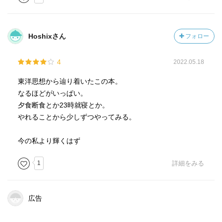
食事を自分にとってちょうど良い量にすること、血をつく
る食材をしっかり食べていきことが大切。
食事をして血をつくることは、自分自身の命を養う事。
Hoshixさん
フォロー
血を増やすためには23時までに眠るだけでいい。漢方では
4
2022.05.18
午前0時を挟んだ前後２時間は、体の陰と陽が入れ替わる時
間であり、その時間に眠っていることが重要。入れ替わり
東洋思想から辿り着いたこの本。
の後、1〜3時が血を作る時間。陰と陽が入れ替わって初め
なるほどがいっぱい。
て血がしっかりと作られる。
夕食断食とか23時就寝とか。
やれることから少しずつやってみる。
血が足りない人は夢をたくさん見る。
脳の掃除は熟睡している間にしかできない。回収された老
今の私より輝くはず
廃物は血流によって脳の外へと運び出される。
1
詳細をみる
不眠が血不足を招き、また不眠を悪化させる。
不眠スパイラルから抜け出すには、血を増やすこと。
元気な胃腸をつくることで徐々に眠りの状態は良くなり、
広告
さらに血が増えていく。