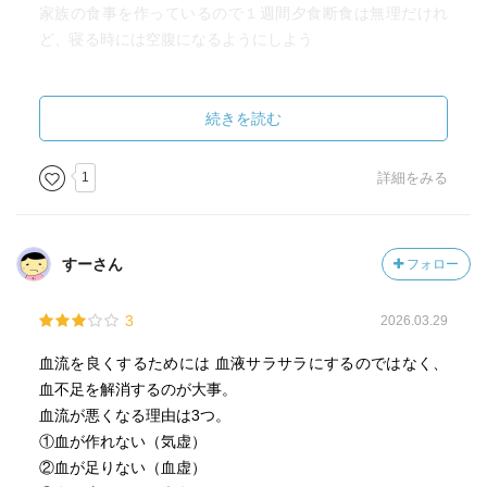
家族の食事を作っているので１週間夕食断食は無理だけれ
ど、寝る時には空腹になるようにしよう
そして筋肉を鍛える「ドローイン」
続きを読む
『②血液を増やす』
23時までに寝る 汗
1
詳細をみる
なるべく早く寝るようにしよう
そして朝日を7時までに浴びる
すーさん
フォロー
「完全呼吸」をする
3
2026.03.29
『③血流を良くする』
血流を良くするためには 血液サラサラにするのではなく、
ふくらはぎを鍛える「もも上げウオーク」と「かかと上げ
血不足を解消するのが大事。
下げ運動」
血流が悪くなる理由は3つ。
①血が作れない（気虚）
そして「かんたん丹田呼吸法」でむくみを改善
②血が足りない（血虚）