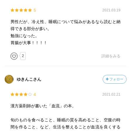
運動だとバランスよくやせる。血流のため。動くことによ
って下半身の血流がよくなり、体温が上がるために上半身
5
2021.03.19
と同じように脂肪分解が順調に進むため。
男性だが、冷え性、睡眠について悩みがあるなら読むと納
生理痛はないのが正常。
得できる部分が多い。
漢方では「不痛則痛」（通ざればすなわち痛む）といっ
勉強になった。
て、血流がよくないと痛みが生じると考える。
胃腸が大事！！！！
冷えれば血管が収縮して血流が悪くなり、血流が悪くなる
2
詳細をみる
と血が届かないために冷える。
生理痛は血流が悪化した状態が子宮に影響しているという
サイン。放置しておくと、婦人科系のさまざまな病気や問
ゆきんこさん
フォロー
題を招くことになる。
4
2021.02.21
応急処置として温める。
根本的には血を増やす。
漢方薬剤師が書いた「血流」の本。
血流をよくして温めることで、生理痛は必ずよくなる。
旬のものを食べること、睡眠の質を高めること、空腹の時
更年期に血を補って症状を改善するのにもっとも適した食
間を作ること、など、生活を整えることが血流を良くする