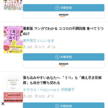
最新版 マンガでわかる ココロの不調回復 食べてうつ
ぬけ
奥平智之 いしいまき
160
3.71
10
落ち込みやすいあなたへ 「うつ」も「燃え尽き症候
群」も自分で断ち切れる
クラウス・ベルンハルト 平野卿子
125
4.20
6