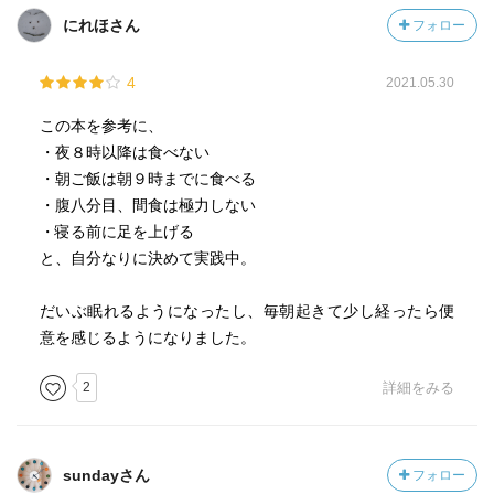
メラトニンは活性酸素を退治する働きもあるため、若返り
にれほさん
フォロー
や抗がん効果もあるとされる。しかし、若い時には大量に
分泌されているが年をとるとだんだんと減少する。
4
2021.05.30
「貧血＝鉄不足」があるとメラトニンそのものが作られな
この本を参考に、
くなる。鉄不足になると幸せホルモンであるセロトニンが
・夜８時以降は食べない
作らなくなる。メラトニンは、セロトニンから作られる。
・朝ご飯は朝９時までに食べる
そのためセロトニン不足はメラトニン不足に直結する。貧
・腹八分目、間食は極力しない
血でうつや不眠が起きてしまうのは、同じ鉄不足が大きな
・寝る前に足を上げる
原因。
と、自分なりに決めて実践中。
セロトニンやメラトニンの原料になっているのは、大豆や
動物性タンパク質に含まれるトリプトファン。
だいぶ眠れるようになったし、毎朝起きて少し経ったら便
意を感じるようになりました。
脈打つリズムが呼吸のリズムと一致する。
2
詳細をみる
男性は動脈に、女性は静脈に注目して血流を良くする事が
大事。
sundayさん
フォロー