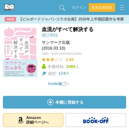
ログイン
新規会員登録
【ビルボードジャパンコラボ企画】2026年上半期話題作を考察
NEW
血流がすべて解決する
堀江明佳
サンマーク出版
(2016.03.10)
ISBN・EAN:
9784763135360
3.86
本棚登録:
2484
人
感想:
174
件
Kindle版
本棚に登録する
Amazon
詳細ページへ