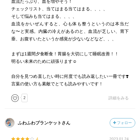
血流たっぷり、血を増やそう！
前は満腹より空腹が良い。
チェックリスト、当てはまる当てはまる、、、、
朝食は頭の働きがよくなり体温があがる。体内時計がリセ
そして悩みも当てはまる、、、、
ットされる。
血流をかいぜんすると、心も体も整うというのは本当だ
な〜と実感。内臓の冷えがあるのと、血流が乏しい、胃下
1週間夕食断食で胃腸が蘇る。
垂、お腹すいたというか感覚が少ないなどなど、、、
体に取り入れるすべてのものに共通して、効くか効かない
かは、消化器の働きにかかっている。
まずは1週間夕食断食！胃腸を大切にして睡眠改善！！
明るい未来のために頑張ります☺️
昔に比べてほとんどの野菜の栄養価が下がっている。
旬の野菜は栄養価が高い。
自分を見つめ直したい時に何度でも読み返したい一冊です❣️
血をつくり、増やすためには、ただ食べるだけでなく旬を
言葉の使い方も素敵でとても読みやすいです！
意識して食べる事がとても大切。
2
詳細をみる
お肉抜きでタンパク質を補う事は実際にはなかなか難し
い。
野菜からでは肉を食べた時より吸収率が悪い。
ふわふわブランケットさん
フォロー
体脂肪と女性ホルモンは大きく関係している。
4
2023.01.24