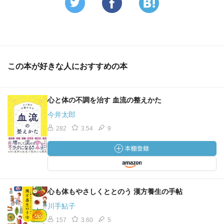
この本が好きな人におすすめの本
心と体の不調を治す 血流の整えかた
今井太郎
282
3.54
9
心も体もやさしくととのう 漢方養生の手帖
川手鮎子
157
3.60
5