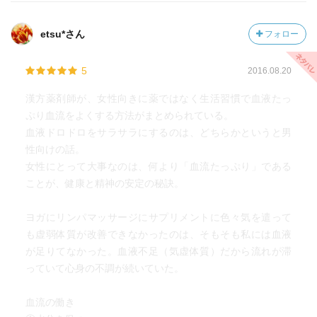
活リズムが大切。
寝る前に完全呼吸で睡眠の質を高める(リラックス効果)こと
etsu*さん
フォロー
もポイント。
5
2016.08.20
③気滞・瘀血の改善：静脈の血流をよくすることが鍵→ふ
くらはぎを鍛え、足のむくみをとる。
漢方薬剤師が、女性向きに薬ではなく生活習慣で血液たっ
もも上げウォーク・かかと上げ下げ運動・丹田呼吸法・足
ぷり血流をよくする方法がまとめられている。
握手ストレッチ・ふくらはぎ付近にある「三陰交」「血
血液ドロドロをサラサラにするのは、どちらかというと男
海」のツボ押し等が効果的。
性向けの話。
女性にとって大事なのは、何より「血流たっぷり」である
以上の三点に気を付ければ、心も体も本来の自分らしさを
ことが、健康と精神の安定の秘訣。
取り戻せる。
ヨガにリンパマッサージにサプリメントに色々気を遣って
また更年期のトラブルにも血を補うことは非常に大きな効
も虚弱体質が改善できなかったのは、そもそも私には血液
果を発揮するというが、その症状を改善するのに最も適し
が足りてなかった。血液不足（気虚体質）だから流れが滞
た食材は"味噌"らしい。
っていて心身の不調が続いていた。
同じく大豆製品の豆腐や豆乳は血を補う働きはなく、味噌
だけが血を補うなんて初めて知った。
血流の働き
アンチエイジングで有名なコラーゲンも血流でつくられ、