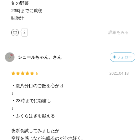
旬の野菜
リンパのめぐりをいくらよくしてもむくみが改善しないの
23時までに就寝
は、90%を占める静脈のめぐりをよくしていないから。
味噌汁
「静脈の血流＝水の流れ」をつくり出しているのは呼吸。
2
詳細をみる
深くて大きい呼吸を。
冷えによって最大のダメージを受けるのが子宮•卵巣。
血液は熱を運ぶ働きがある。
シュールちゃん。さん
フォロー
冷えると冷えを運ぶことになる。
冷えによって血流が悪くなって、血流が悪くなる事でます
5
2021.04.18
ます冷える。
・腹八分目のご飯を心がけ
足首を温める、足の指先のストレッチが効果的。
↓
・23時までに就寝し
「三陰交」「血海」を押せば血流の泉が湧く。
↓
三陰交は胃腸、血液、水の巡りと呼吸を良くする。血海は
・ふくらはぎを鍛える
血を胃腸に戻す働きがある。
冷えを取り、子宮や卵巣の働きを整える他、美肌美白効果
夜断食試してみましたが
やバストアップも期待されている。
空腹を感じながら眠るのが心地好く、