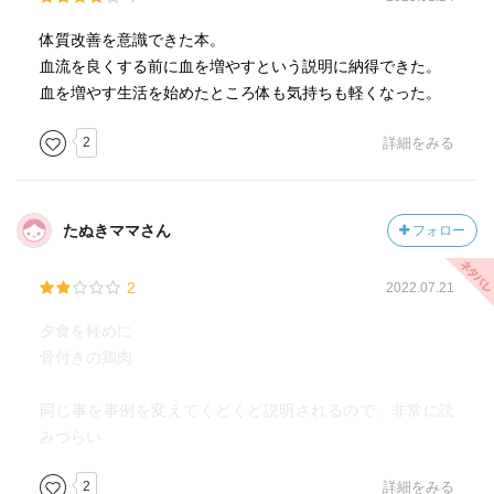
体脂肪率17%になると女性ホルモンが作られ初潮が来る。
初潮年齢が下がったのは昔より栄養状態がよくなったた
体質改善を意識できた本。
め。
血流を良くする前に血を増やすという説明に納得できた。
血を増やす生活を始めたところ体も気持ちも軽くなった。
ヘム鉄は溶けやすくイオン化しやすいのが特徴で、吸収率
が高い。非ヘム鉄の吸収率がたったの5%しかないのに対し
2
詳細をみる
て、ヘム鉄は25%。同じ量の鉄分でも、ほうれん草を食べ
るよりも鳥モモ肉を食べた方が、なんと5倍もたくさん吸収
される。
たぬきママさん
フォロー
骨の部分が血を作る力が強いので、手羽先がオススメ。
2
2022.07.21
インナーマッスルを鍛えるのに1番良い方法が、ドローイ
夕食を軽めに
ン。30秒ドローインを日常に取り入れる。
骨付きの鶏肉
食べ方を変えていくと同時に、
同じ事を事例を変えてくどくど説明されるので、非常に読
物理的に内臓を正しい位置に戻していくことも、胃腸の働
みづらい
きを整えて血を作るためにとても効果的。
2
詳細をみる