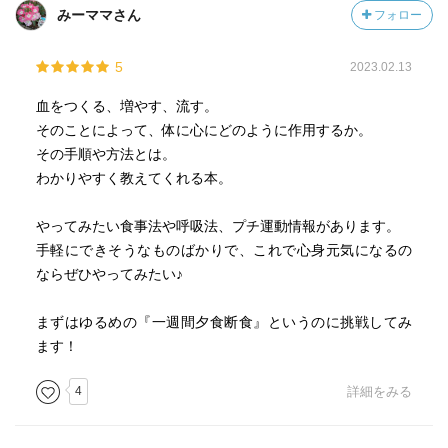
❶血を作る！
みーママさん
フォロー
・空腹にして胃腸を休める。（夕食断食）
・鉄分と良質なタンパク質、バランスの良い食生活。
5
2023.02.13
・鶏肉のすすめ
血をつくる、増やす、流す。
・内臓下垂解消30秒ドローイン（背筋を伸ばしてまっすぐ
そのことによって、体に心にどのように作用するか。
立つ→腹式呼吸で息を吸う→おしりをキュッと締める→お
その手順や方法とは。
腹がぺしゃんこになるように吐き切る→お腹をへこませた
わかりやすく教えてくれる本。
状態を30秒キープする（自然呼吸で））
やってみたい食事法や呼吸法、プチ運動情報があります。
❷血を増やす！
手軽にできそうなものばかりで、これで心身元気になるの
・23時までに寝る。（血が足りないと夢を見る）
ならぜひやってみたい♪
・朝日を浴びて体内時計をリセットする
・寝る前の完全呼吸（息を吐き切る→鼻から息を吸う（腹
まずはゆるめの『一週間夕食断食』というのに挑戦してみ
式＋胸式）→息を止めておしりをキュッと締める→口から
ます！
ゆっくり吐き切る→これを3セット繰り返す）
4
詳細をみる
❸血を流す！（特に静脈の流れ）
・第二の心臓、ふくらはぎを鍛える
・かんたん丹田呼吸法（息を吐くときは、横隔膜のところ