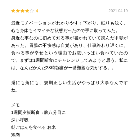
現代の西洋医学の検査は、静脈の状況を調べるものはほと
んどない。しかし、血液の分布の割合は、動脈の血液量を1
4
2021.04.19
とすると、静脈の血液量はその4倍。
見えない部分の方が大きな割合を占めている。静脈の血流
最近モチベーションがわかりやすく下がり、眠りも浅く、
が悪くなりやすい女性は、結果として全身の血流までもが
心も身体もイマイチな状態だったので手に取ってみた。
悪くなってしまいやすい。
身近な事なのに初めて知る事が書かれていて読んだ甲斐が
あった。胃腸の不快感は自覚があり、仕事終わり遅くに、
漢方では、男性は「陽」、女性は「陰」とされる。同じ血
食べる事が幸せという理由でお腹いっぱい食べていたの
管でも動脈が「陽」、静脈が「陰」とされることを考えれ
で、まずは1週間断食にチャレンジしてみようと思う。私に
ば、女性が静脈と関わりが深いのはとても自然な事。
は、なんだかんだ23時就寝が一番難題な気がする。。
第二の心臓、ふくらはぎ。
兎にも角にも、規則正しい生活がやっぱり大事なんです
ふくらはぎは「筋ポンプ作用」で筋肉の収縮を使って心臓
ね。
へ血液を送り返す働きを静脈の弁と共同で行なっている。
歩くことは直接的に血流を良くすることに繋がっている。
メモ
1週間夕飯断食→腹八分目に
ふくらはぎが二足歩行をする人間にしかないことをみても
深い呼吸
分かるように、重力に逆らっている分だけ、血液は足に集
朝ごはんを食べる お米
まりやすくなっている。
鶏肉