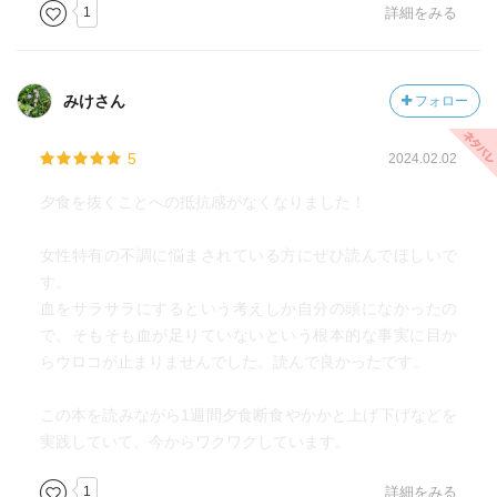
1
詳細をみる
みけさん
フォロー
5
2024.02.02
夕食を抜くことへの抵抗感がなくなりました！
女性特有の不調に悩まされている方にぜひ読んでほしいで
す。
血をサラサラにするという考えしか自分の頭になかったの
で、そもそも血が足りていないという根本的な事実に目か
らウロコが止まりませんでした。読んで良かったです。
この本を読みながら1週間夕食断食やかかと上げ下げなどを
実践していて、今からワクワクしています。
1
詳細をみる