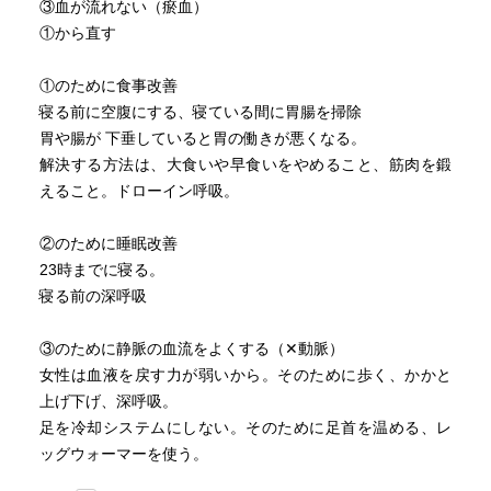
③血が流れない（瘀血）
足を温める
①から直す
「三陰交」「血海」を押して血流の泉がわく
①のために食事改善
寝る前に空腹にする、寝ている間に胃腸を掃除
わかりやすい文章で、普段簡単に出来るアドバイスが多い
胃や腸が 下垂していると胃の働きが悪くなる。
出来る事から習慣化していき、元気で幸せな毎日をおくろ
解決する方法は、大食いや早食いをやめること、筋肉を鍛
う〜♪
えること。ドローイン呼吸。
②のために睡眠改善
23時までに寝る。
寝る前の深呼吸
③のために静脈の血流をよくする（✕動脈）
女性は血液を戻す力が弱いから。そのために歩く、かかと
上げ下げ、深呼吸。
足を冷却システムにしない。そのために足首を温める、レ
ッグウォーマーを使う。