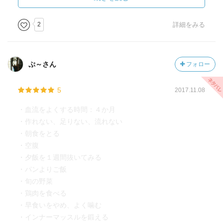
「普通」は誰が決めているのか？
①早食い、大食を止める。
②筋肉を鍛える。（インナーマッスルを鍛える。）
2
詳細をみる
元気な血を増やすためにも眠り方が大事。
① 23時まで寝る。
ぷ～さん
フォロー
②寝る前に完全呼吸をする。
③シャワーではなく、お風呂につかる。
5
2017.11.08
なんと、夢を見るのは血が足りないから！
・血流をよくする時間：４か月
・作れない、足りない、流れない
・朝食をとる
・空腹
・夕飯を１週間抜いてみる
・パンよりご飯
・旬の野菜
・鶏肉を食べる
・早食いをやめ、よく噛む
・インナーマッスルを鍛える