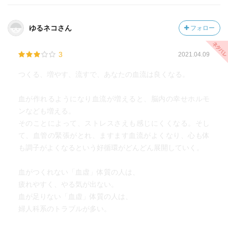
ゆるネコさん
フォロー
3
2021.04.09
つくる、増やす、流すで、あなたの血流は良くなる。
血が作れるようになり血流が増えると、脳内の幸せホルモ
ンなども増える。
そのことによって、ストレスさえも感じにくくなる。そし
て、血管の緊張がとれ、ますます血流がよくなり、心も体
も調子がよくなるという好循環がどんどん展開していく。
血がつくれない「血虚」体質の人は、
疲れやすく、やる気が出ない。
血が足りない「血虚」体質の人は、
婦人科系のトラブルが多い。