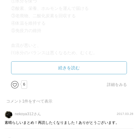
①水分を保つ
髪の毛は「血のあまり」といわらるらしい。
②酸素、栄養、ホルモンを運んで届ける
③老廃物、二酸化炭素を回収する
つまり女性にとって血流はとても大事で、表題にある通り
④体温を維持する
「血流がすべて解決する」ということになる訳だ。
⑤免疫力の維持
知人から紹介されたこの本を参考にして、体質改善がんば
ります！
血流が悪いと、
⑴水分のバランスは悪くなるため、むくむ。
⑵酸素が届かずエネルギーを燃やせないために、太る。
⑶老廃物が回収されずたまるので、肩が凝り、だるい。
続きを読む
⑷熱が足りないために、冷える。
⑸免疫力が下がるので、病気がち。
6
詳細をみる
漢方でいう女性の体質と改善する際の順番
コメント
1
件をすべて表示
❶血が作れない→『気虚体質』→血をつくる！
❷血が足りない→『血虚体質』→血を増やす！
nekoya312さん
2017.03.28
❸血が流れない→『気滞 瘀血（おけつ）体質』→血を流
素晴らしいまとめ！再読したくなりました！ありがとうございます。
す！