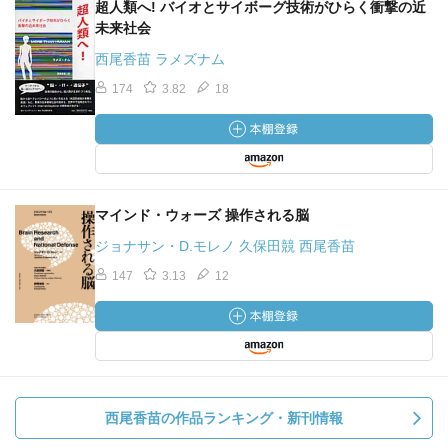
超人類へ! バイオとサイボーグ技術がひらく衝撃の近
未来社会
西尾香苗 ラメズナム
174
3.82
18
マインド・ウォーズ 操作される脳
ジョナサン・D.モレノ 久保田競 西尾香苗
147
3.13
12
西尾香苗の作品ランキング・新刊情報