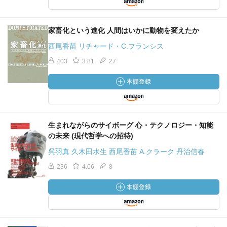
家畜化という進化 人間はいかに動物を変えたか
西尾香苗 リチャード・C.フランシス
403
3.81
27
生まれながらのサイボーグ 心・テクノロジー・知能
の未来 (現代哲学への招待)
呉羽真 久木田水生 西尾香苗 A.クラーク 丹治信春
236
4.06
8