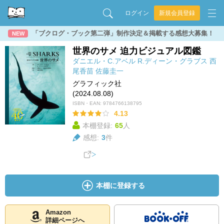
ログイン
新規会員登録
「ブクログ・ブック第二弾」制作決定＆掲載する感想大募集！
NEW
世界のサメ 迫力ビジュアル図鑑
ダニエル・C.アベル
R.ディーン・グラブス
西
尾香苗
佐藤圭一
グラフィック社
(2024.08.08)
ISBN・EAN:
9784766138795
4.13
本棚登録:
65
人
感想:
3
件
本棚に登録する
Amazon
詳細ページへ