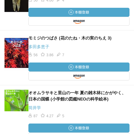
50
4.00
4
モミジのつばさ (花のたね・木の実のちえ 3)
多田多恵子
56
3.86
7
オオムラサキと里山の一年 夏の雑木林にかがやく、
日本の国蝶 (小学館の図鑑NEOの科学絵本)
筒井学
87
4.27
5