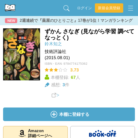
ログイン
新規会員登録
2週連続で『薬屋のひとりごと』17巻が1位！マンガランキング
NEW
ずかん さなぎ (見ながら学習 調べて
なっとく)
鈴木知之
技術評論社
(2015.08.01)
ISBN・EAN:
9784774175362
3.73
本棚登録:
67
人
感想:
3
件
本棚に登録する
Amazon
詳細ページへ