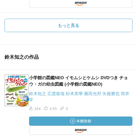
もっと見る
鈴木知之の作品
小学館の図鑑NEO イモムシとケムシ DVDつき チョ
ウ・ガの幼虫図鑑 (小学館の図鑑NEO)
鈴木知之 広渡俊哉 杉本美華 横田光邦 矢後勝也 筒井
学
164
4.55
0