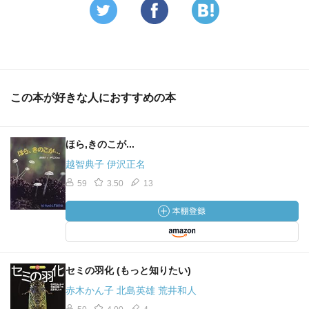
この本が好きな人におすすめの本
ほら,きのこが...
越智典子 伊沢正名
59
3.50
13
セミの羽化 (もっと知りたい)
赤木かん子 北島英雄 荒井和人