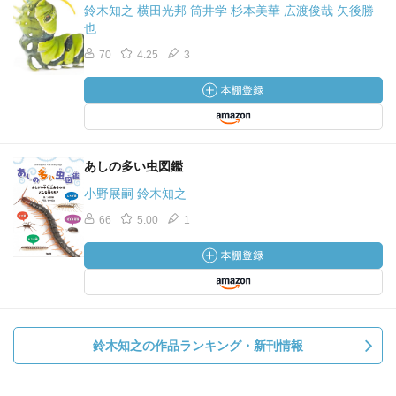
鈴木知之 横田光邦 筒井学 杉本美華 広渡俊哉 矢後勝
也
70
4.25
3
あしの多い虫図鑑
小野展嗣 鈴木知之
66
5.00
1
鈴木知之の作品ランキング・新刊情報