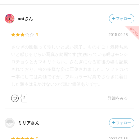
aoiさん
フォロー
3
2015.09.28
さなぎの図鑑って珍しいと思い読了。ものすごく気持ち悪
いと感じるぐらい写真が綺麗です(笑)知っている蛹はモンシ
ロチョウとカマキリぐらい。さなぎになる前後の姿も記載
されており、虫の多様な姿に圧倒されました。ソフトカバ
ー本にしては高価ですが、フルカラー写真でさなぎに着目
した類本は見かけないので読む価値ありです。
2
詳細をみる
ミリアさん
フォロー