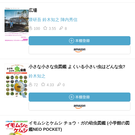
広場
隈研吾 鈴木知之 陣内秀信
100
3.55
8
小さな小さな虫図鑑 よくいる小さい虫はどんな虫?
鈴木知之
72
4.33
0
イモムシとケムシ チョウ・ガの幼虫図鑑 (小学館の図
鑑NEO POCKET)