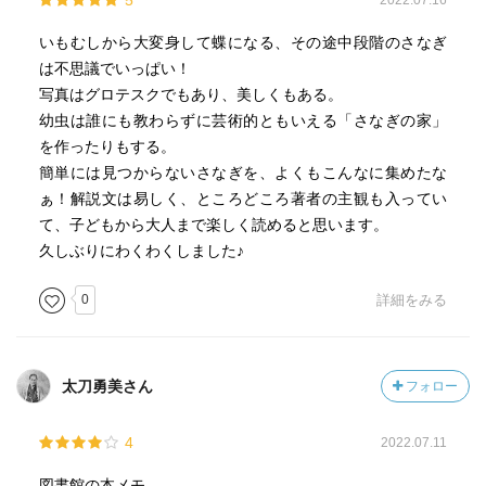
5
2022.07.16
いもむしから大変身して蝶になる、その途中段階のさなぎ
は不思議でいっぱい！
写真はグロテスクでもあり、美しくもある。
幼虫は誰にも教わらずに芸術的ともいえる「さなぎの家」
を作ったりもする。
簡単には見つからないさなぎを、よくもこんなに集めたな
ぁ！解説文は易しく、ところどころ著者の主観も入ってい
て、子どもから大人まで楽しく読めると思います。
久しぶりにわくわくしました♪
0
詳細をみる
太刀勇美さん
フォロー
4
2022.07.11
図書館の本メモ。