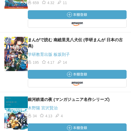
659
4.32
11
まんがで読む 南総里見八犬伝 (学研まんが 日本の古
典)
学研教育出版 板坂則子
195
4.17
14
銀河鉄道の夜 (マンガジュニア名作シリーズ)
木野陽 宮沢賢治
34
4.13
4