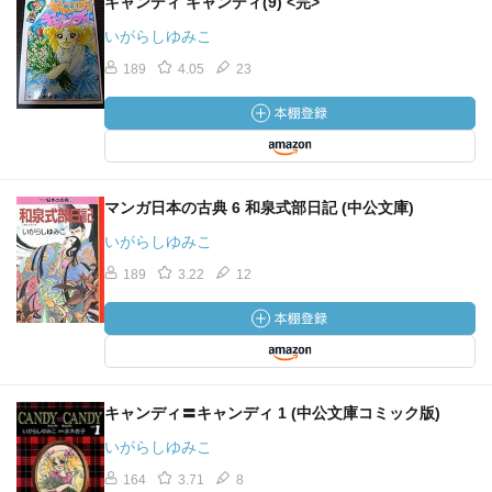
キャンディ キャンディ(9) <完>
いがらしゆみこ
189
4.05
23
マンガ日本の古典 6 和泉式部日記 (中公文庫)
いがらしゆみこ
189
3.22
12
キャンディ〓キャンディ 1 (中公文庫コミック版)
いがらしゆみこ
164
3.71
8