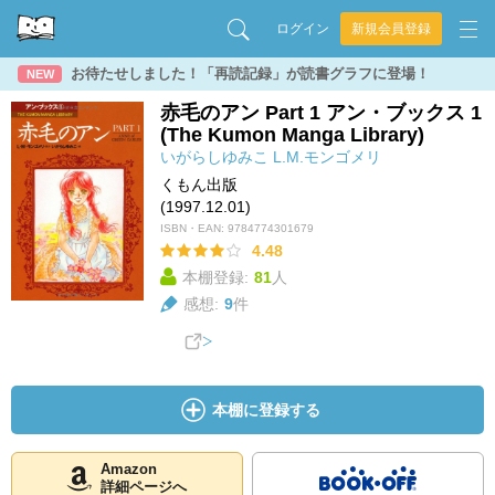
ログイン
新規会員登録
お待たせしました！「再読記録」が読書グラフに登場！
NEW
赤毛のアン Part 1 アン・ブックス 1
(The Kumon Manga Library)
いがらしゆみこ
L.M.モンゴメリ
くもん出版
(1997.12.01)
ISBN・EAN:
9784774301679
4.48
本棚登録:
81
人
感想:
9
件
本棚に登録する
Amazon
詳細ページへ