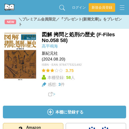
ログイン
新規会員登録
＼プレミアム会員限定／『プレゼント(新潮文庫)』をプレゼン
NEW
ト
図解 拷問と処刑の歴史 (F-Files
No.058 58)
高平鳴海
新紀元社
(2024.08.20)
ISBN・EAN:
9784775321492
3.75
本棚登録:
58
人
感想:
3
件
本棚に登録する
Amazon