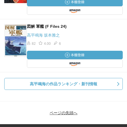
図解 軍艦 (F Files 24)
高平鳴海 坂本雅之
82
4.00
6
高平鳴海の作品ランキング・新刊情報
ページの先頭へ