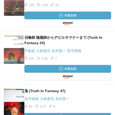
169
3.68
16
召喚師 陰陽師からデビルサマナーまで (Truth In
Fantasy 24)
不動舘 大林憲司 糸井賢一 高平鳴海
105
3.30
7
鬼 (Truth In Fantasy 47)
高平鳴海 大林憲司 糸井賢一
90
3.27
8