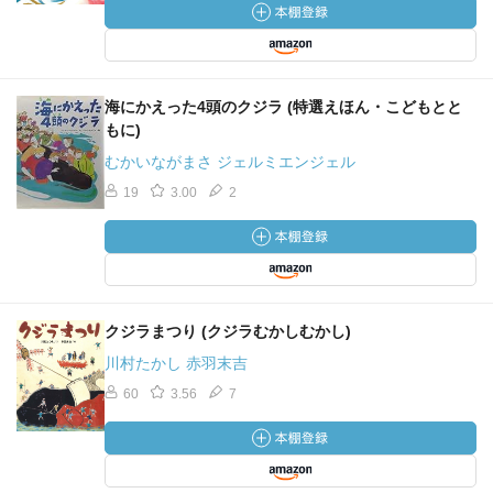
海にかえった4頭のクジラ (特選えほん・こどもとと
もに)
むかいながまさ ジェルミエンジェル
19
3.00
2
クジラまつり (クジラむかしむかし)
川村たかし 赤羽末吉
60
3.56
7