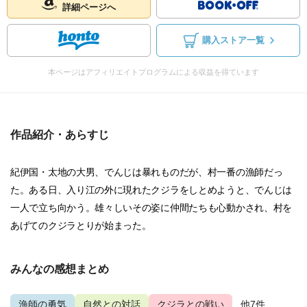
詳細ページへ
購入ストア一覧
本ページはアフィリエイトプログラムによる収益を得ています
作品紹介・あらすじ
紀伊国・太地の大男、でんじは暴れものだが、村一番の漁師だっ
た。ある日、入り江の外に現れたクジラをしとめようと、でんじは
一人で立ち向かう。雄々しいその姿に仲間たちも心動かされ、村を
あげてのクジラとりが始まった。
みんなの感想まとめ
漁師の勇気
自然との対話
クジラとの戦い
...他7件