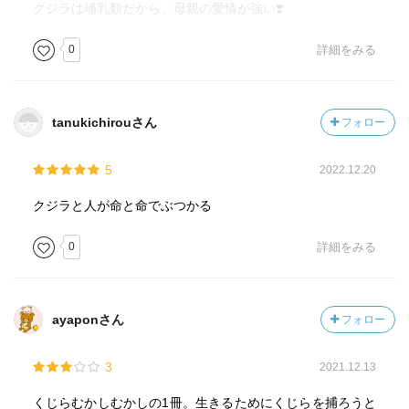
クジラは哺乳類だから、母親の愛情が強い❣️
では、この親子クジラの目に宿るおもいは語れないなと感
じました。
0
詳細をみる
やるせなさを抱えたまま、最後のページにたどりつきまし
たが、そこにはこの話を昔話として村の子どもたちに語
tanukichirouさん
フォロー
る、ひよりじいさんの言葉がありました。
5
2022.12.20
「おまえたちも、ええ、クジラしゅうになれよ」(32ページ)
クジラと人が命と命でぶつかる
ここまでお話を読んできたあとで聞く、この言葉は、ひど
く重く、やるせなく、響きました。
0
詳細をみる
～～～～～～～～～～～～～～～～～～～
ayaponさん
フォロー
本作は1973年に出版された絵本の復刊だそつで、「クジラ
むかしむかし」3部作のうちの第1巻です。
3
2021.12.13
1巻の1という字が、もりの形をしているところもまた、こ
の絵本をなんとも伝えようとする著者たちの情熱を感じま
くじらむかしむかしの1冊。生きるためにくじらを捕ろうと