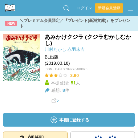
ログイン
新規会員登録
＼プレミアム会員限定／『プレゼント(新潮文庫)』をプレゼン
NEW
ト
あみかけクジラ (クジラむかしむか
し)
川村たかし
赤羽末吉
BL出版
(2019.03.18)
ISBN・EAN:
9784776408895
3.60
本棚登録:
51
人
感想:
8
件
本棚に登録する
Amazon