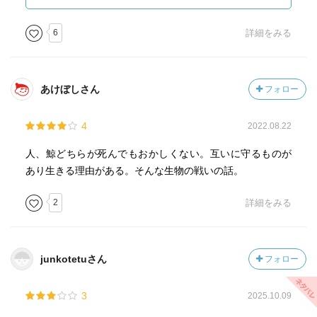
赤羽末吉さんの絵を目当てに手に取ったのですが、読んで
みて、あまりの話の深さに心が震えました。
6
詳細をみる
貧しいが故、生きるためにクジラ狩りを決意した村人た
ち。
あけぼしさん
フォロー
クジラに罪はないけれども、クジラをしとめなければ自分
たちは食べていけない現実。
4
2022.08.22
一方、子を守って必死に逃げる母クジラ。
クジラからしてみれば、理不尽きわまりない人間の仕打ち
人、鯨どちらが死んでもおかしくない。互いに守るものが
に、怒った母クジラは、猛烈に抵抗し暴れます。
あり生きる理由がある。そんな生物の戦いの話。
網をかけようと海に潜るでんじは、母クジラの勢いにひき
ずられ、あがってくることができません。
2
詳細をみる
でんじをひきずる親子クジラが大きく描かれた見開きがあ
ります。
junkotetuさん
フォロー
画面の半分以上を占める、親子クジラの身体、その隅に描
かれた母と子の目は、なんとも言葉に言い表せないような
3
2025.10.09
感情をもった目でした。(26、27ページ)
かなしいとか、せつないとか、怒り、苦しみ…そんな一言