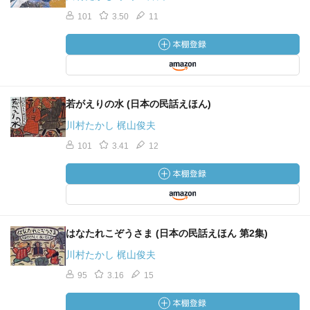
101
3.50
11
若がえりの水 (日本の民話えほん)
川村たかし 梶山俊夫
101
3.41
12
はなたれこぞうさま (日本の民話えほん 第2集)
川村たかし 梶山俊夫
95
3.16
15