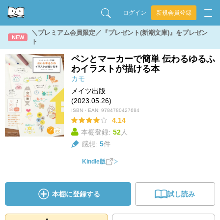
ログイン
新規会員登録
＼プレミアム会員限定／『プレゼント(新潮文庫)』をプレゼン
NEW
ト
ペンとマーカーで簡単 伝わるゆるふ
わイラストが描ける本
カモ
メイツ出版
(2023.05.26)
ISBN・EAN:
9784780427684
4.14
本棚登録:
52
人
感想:
5
件
Kindle版
本棚に登録する
試し読み