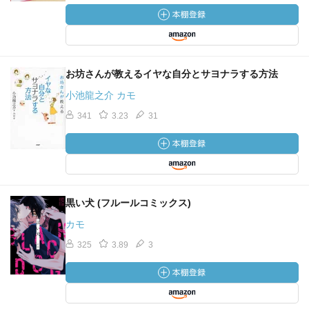
お坊さんが教えるイヤな自分とサヨナラする方法
小池龍之介 カモ
341
3.23
31
黒い犬 (フルールコミックス)
カモ
325
3.89
3