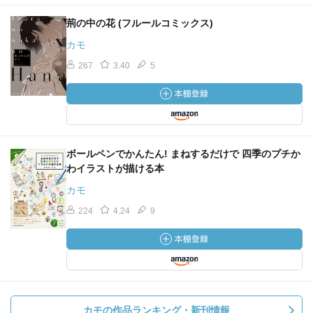
荊の中の花 (フルールコミックス)
カモ
267
3.40
5
ボールペンでかんたん! まねするだけで 四季のプチか
わイラストが描ける本
カモ
224
4.24
9
カモの作品ランキング・新刊情報