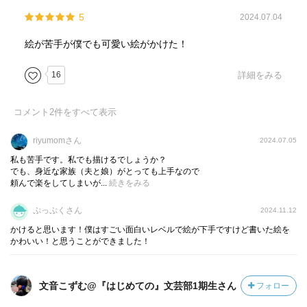
5
2024.07.04
絵が苦手が僕でも可愛い絵がかけた！
16
詳細をみる
コメント
2
件をすべて表示
riyumomさん
2024.07.05
私も苦手です。私でも描けるでしょうか？
でも、身近な家族（夫と娘）がとっても上手なので
頼んで楽をしてしまいが...
続きをみる
ぷっぷくさん
2024.11.12
かけると思います！僕はすごい面白いレベルで絵が下手ですけど書いた絵を
かわいい！と思うことができました！
文音こずむ@『はじめての』文芸部1期生さん
フォロー