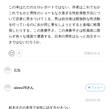
この本はただのエロレポートではない。作者はこれでもか
これでもかと男性のショーもなさ過ぎる性欲発散方法につ
いて読者に突きつけてくる。男は自分達は開放的な性活動
を行っているのに女が同じ事をしようとすると途端に軽蔑
視したりする。この身勝手さ。この身勝手さは性風俗に限
らず色々な場面で遭遇する。日本の男性はもっと自立すべ
きではないだろうか。
1
詳細をみる
広告
aizou70さん
フォロー
2019.02.09
鈴木大介の本等で女性に話す方がきつい