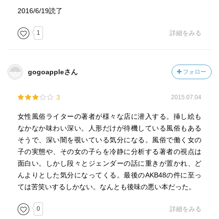
来だと思う。
2016/6/19読了
田房氏が「ガスコンロSEX」と称したものが、上記本で言
うところの「ジャンクセックス」という、一番ダメなセッ
1
詳細をみる
クスだった……
ここに書かれている男性も含めて、セックスが本来、男女
ともに幸福になることができる事を知ってほしい。
gogoappleさん
フォロー
3
2015.07.04
女性風俗ライターの著者が様々な店に潜入する。挿し絵も
なかなか味わい深い。人形だけが待機している風俗もある
そうで、深い闇を覗いている気分になる。風俗で働く女の
子の実態や、その女の子らを冷静に分析する著者の視点は
面白い。しかし段々とジェンダーの話に重きが置かれ、ど
んよりとした気分になってくる。最後のAKB48の件に至っ
ては苦笑いするしかない。なんとも後味の悪い本だった。
0
詳細をみる