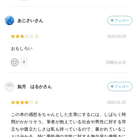
あじさいさん
フォロー
3
2024.03.26
おもしろい
0
詳細をみる
如月 はるかさん
フォロー
4
2022.01.31
この本の感想をちゃんとした文章にするには、しばらく時
間がかかりそう。筆者が抱えている社会や男性に対する苛
立ちや腹立たしさは私も持っているので、書かれているこ
とは分かる。特に男性側の女性に対する無自覚な傲慢さに