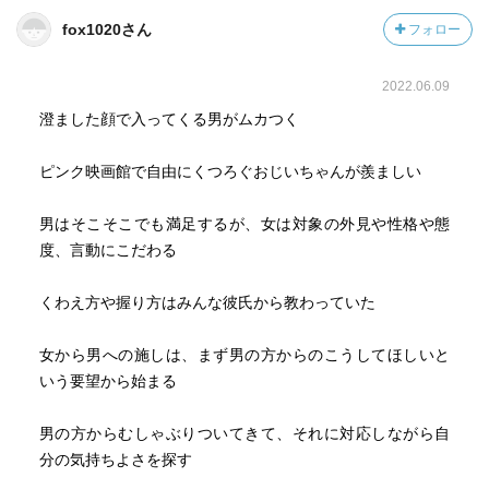
かった。モーニング娘とも違うＡＫＢ４８の立ち位置と、
fox1020さん
フォロー
お母さんと息子の関係、おばあちゃんと息子の関係性に例
える部分の、絶妙さ。
2022.06.09
澄ました顔で入ってくる男がムカつく
ピンク映画館で自由にくつろぐおじいちゃんが羨ましい
男はそこそこでも満足するが、女は対象の外見や性格や態
度、言動にこだわる
くわえ方や握り方はみんな彼氏から教わっていた
女から男への施しは、まず男の方からのこうしてほしいと
いう要望から始まる
男の方からむしゃぶりついてきて、それに対応しながら自
分の気持ちよさを探す