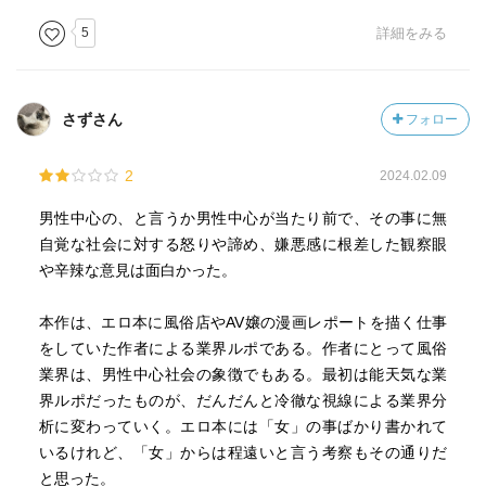
じずに生きていける、と。
5
詳細をみる
でも田房さんはそれほど器用な人ではなかった。だからこ
そ、この社会の本質が見えるようになったんだと思う。そ
の本質とは、この社会全体が「男しか行けない場所」にな
さずさん
フォロー
ってるんだということ。男中心の社会だからこそ、性風俗
がこんな形でできあがってるのだ。
2
2024.02.09
そんなこと、とうに知ってたって？でも自分の痛みを痛み
として感受できなければ見えないことがある。そして自分
男性中心の、と言うか男性中心が当たり前で、その事に無
の痛みを認識するのは決して容易なことではないのだ。
自覚な社会に対する怒りや諦め、嫌悪感に根差した観察眼
や辛辣な意見は面白かった。
本作は、エロ本に風俗店やAV嬢の漫画レポートを描く仕事
をしていた作者による業界ルポである。作者にとって風俗
業界は、男性中心社会の象徴でもある。最初は能天気な業
界ルポだったものが、だんだんと冷徹な視線による業界分
析に変わっていく。エロ本には「女」の事ばかり書かれて
いるけれど、「女」からは程遠いと言う考察もその通りだ
と思った。