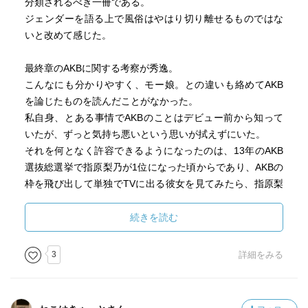
分類されるべき一冊である。
ジェンダーを語る上で風俗はやはり切り離せるものではな
いと改めて感じた。
最終章のAKBに関する考察が秀逸。
こんなにも分かりやすく、モー娘。との違いも絡めてAKB
を論じたものを読んだことがなかった。
私自身、とある事情でAKBのことはデビュー前から知って
いたが、ずっと気持ち悪いという思いが拭えずにいた。
それを何となく許容できるようになったのは、13年のAKB
選抜総選挙で指原梨乃が1位になった頃からであり、AKBの
枠を飛び出して単独でTVに出る彼女を見てみたら、指原梨
乃は自分の考えをしっかり持ち、それを自分の言葉で語る
ことのできる人で、いわゆる「女に嫌われる女」ではな
続きを読む
い。
彼女を応援している人の中には相当数の女性も混じってい
3
詳細をみる
るように思う。
しかしAKBという男が作った男のための集団を、女性も享
受しているという今が、いいことなのか悪いことなのかよ