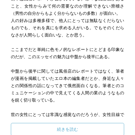
こと、女性からみて何の需要なのか理解できない滑稽さ
（男性の自分からもよく分からないもの多数）が面白い。
人の好みは多種多様で、他人にとっては無駄なくだらない
ものでも、それを真にを求める人がいる。でもそのくだら
なさが人間らしく面白いな、とか思う。
ここまでだと単純に色モノ的なレポートにとどまる印象な
のだが、このエッセイの魅力は中盤から後半にある。
中盤から後半に関しては風俗店のレポートではなく、筆者
が漫画を掲載していたエロ本の編集者だとか、身近な人々
との関係性の話になってきて俄然面白くなる。筆者とのコ
ミュニケーションの中で見えてくる人間の業のようなもの
を鋭く切り取っている。
世の女性にとっては常識な感覚なのだろうが、女性目線で
見た場合の男性は、いつまでも幼稚な部分があり、女はそ
の男性の性質をわかったうえで、純粋だったり何もわから
続きを読む