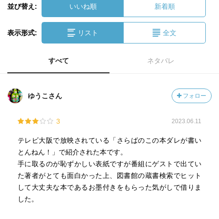
並び替え:
いいね順
新着順
表示形式:
リスト
全文
すべて
ネタバレ
ゆうこさん
フォロー
3
2023.06.11
テレビ大阪で放映されている「さらばのこの本ダレが書い
とんねん！」で紹介された本です。
手に取るのが恥ずかしい表紙ですが番組にゲストで出てい
た著者がとても面白かった上、図書館の蔵書検索でヒット
して大丈夫な本であるお墨付きをもらった気がしで借りま
した。