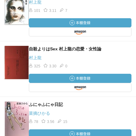
村上龍
101
3.11
7
自殺よりはSex 村上龍の恋愛・女性論
村上龍
325
3.30
0
ふにゃふにゃ日記
菜摘ひかる
78
3.56
15