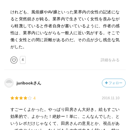
けれども、風俗嬢やAV嬢といった業界内の女性の記述にな
ると突然鋭さが鈍る。業界内で生きていく女性を羨みなが
ら軽蔑していると作者自身が書いているように、作者の感
性は、業界内にいながらも一般人に近い気がする。そこで
働く女性との間に距離があるのだ。その点が少し残念な気
がした。
4
詳細をみる
juribookさん
フォロー
4
2016.11.10
すごーくよかった。やっぱり田房さん大好き。絵もすごい
効果的で、よかった！絶妙ー！単に、こんなんでした、と
いうレポだけじゃなくて、田房さんの意見とか、視点があ