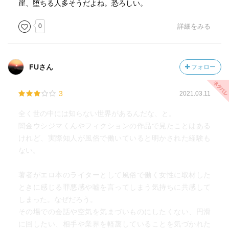
崖、堕ちる人多そうだよね。恐ろしい。
0
詳細をみる
FUさん
フォロー
3
2021.03.11
全く世の中には知らない世界があるんだな、と。
闇金ウシジマくんやフィクションの作品で見たことはある
けれど、実際知人が風俗で働いていると明かされた経験も
ない。
著者がエロ本のライターとして風俗で働く女性に取材した
ときに感じる罪悪感や嘘を言ってしまう気持ちに共感して
しまった。なぜだろう。
その場での会話や空気を気まづいものにしたくない、円滑
に回したい、相手や業界を軽蔑していることを気づかれた