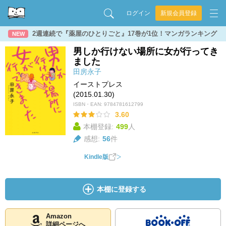
ログイン
新規会員登録
2週連続で『薬屋のひとりごと』17巻が1位！マンガランキング
NEW
男しか行けない場所に女が行ってき
ました
田房永子
イーストプレス
(2015.01.30)
ISBN・EAN:
9784781612799
3.60
本棚登録:
499
人
感想:
56
件
Kindle版
本棚に登録する
Amazon
詳細ページへ