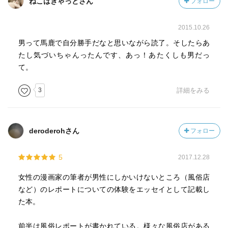
ねこはきゃっとさん
フォロー
く分からない。
2015.10.26
男って馬鹿で自分勝手だなと思いながら読了。そしたらあ
たし気づいちゃんったんです、あっ！あたくしも男だっ
て。
3
詳細をみる
deroderohさん
フォロー
5
2017.12.28
女性の漫画家の筆者が男性にしかいけないところ（風俗店
など）のレポートについての体験をエッセイとして記載し
た本。
前半は風俗レポートが書かれている。様々な風俗店がある