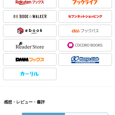
感想・レビュー・書評