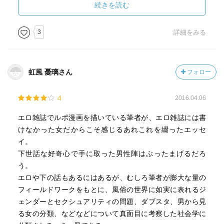
続きを読む
3
詳細をみる
虹風 憂璃さん
フォロー
4
2016.04.06
エロ雑誌でルポ漫画を描いている筆者が、エロ雑誌には書
けなかった女だからこそ感じるあれこれを綴ったエッセ
イ。
下世話な好奇心で手に取った男性陣はぶったまげるだろ
う。
エロや下の話もあるにはあるが、むしろ筆者が膨大な量の
フィールドワークをもとに、風俗の世界に如実に表れるジ
ェンダーとセクシュアリティの問題、ダブスタ、男から見
る女の分類、などなどについて真面目に考察した社会学に