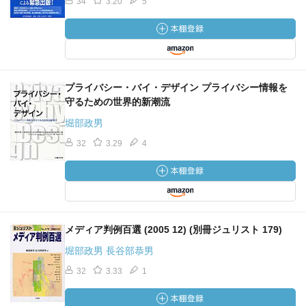
34
3.20
5
プライバシー・バイ・デザイン プライバシー情報を
守るための世界的新潮流
堀部政男
32
3.29
4
メディア判例百選 (2005 12) (別冊ジュリスト 179)
堀部政男 長谷部恭男
32
3.33
1