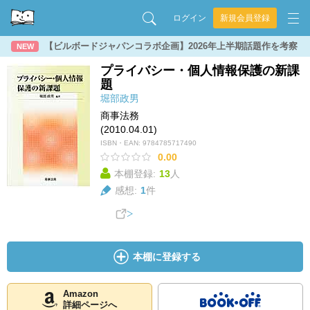
ログイン
新規会員登録
【ビルボードジャパンコラボ企画】2026年上半期話題作を考察
NEW
プライバシー・個人情報保護の新課
題
堀部政男
商事法務
(2010.04.01)
ISBN・EAN:
9784785717490
0.00
本棚登録:
13
人
感想:
1
件
本棚に登録する
Amazon
詳細ページへ