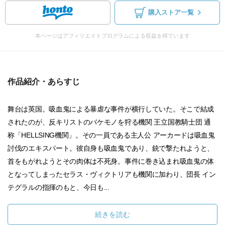
購入ストア一覧
本ページはアフィリエイトプログラムによる収益を得ています
作品紹介・あらすじ
舞台は英国。吸血鬼による暴虐な事件が横行していた。そこで結成
されたのが、反キリストのバケモノを狩る機関 王立国教騎士団 通
称「HELLSING機関」。その一員である主人公 アーカードは吸血鬼
討伐のエキスパート。彼自身も吸血鬼であり、銃で撃たれようと、
首をもがれようとその肉体は不死身。事件に巻き込まれ吸血鬼の体
となってしまったセラス・ヴィクトリアも機関に加わり、団長 イン
テグラルの指揮のもと、今日も...
続きを読む