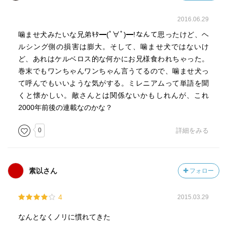
2016.06.29
噛ませ犬みたいな兄弟ｷﾀ━(ﾟ∀ﾟ)━!なんて思ったけど、ヘ
ルシング側の損害は膨大。そして、噛ませ犬ではないけ
ど、あれはケルベロス的な何かにお兄様食われちゃった。
巻末でもワンちゃんワンちゃん言うてるので、噛ませ犬っ
て呼んでもいいような気がする。ミレニアムって単語を聞
くと懐かしい。敵さんとは関係ないかもしれんが、これ
2000年前後の連載なのかな？
0
詳細をみる
素以さん
フォロー
4
2015.03.29
なんとなくノリに慣れてきた