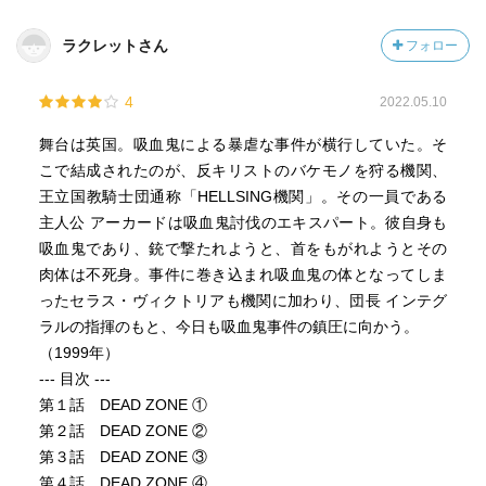
ラクレットさん
フォロー
4
2022.05.10
舞台は英国。吸血鬼による暴虐な事件が横行していた。そ
こで結成されたのが、反キリストのバケモノを狩る機関、
王立国教騎士団通称「HELLSING機関」。その一員である
主人公 アーカードは吸血鬼討伐のエキスパート。彼自身も
吸血鬼であり、銃で撃たれようと、首をもがれようとその
肉体は不死身。事件に巻き込まれ吸血鬼の体となってしま
ったセラス・ヴィクトリアも機関に加わり、団長 インテグ
ラルの指揮のもと、今日も吸血鬼事件の鎮圧に向かう。
（1999年）
--- 目次 ---
第１話 DEAD ZONE ①
第２話 DEAD ZONE ②
第３話 DEAD ZONE ③
第４話 DEAD ZONE ④