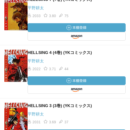
平野耕太
2033
3.80
75
HELLSING 4 (4巻) (YKコミックス)
平野耕太
2022
3.71
44
HELLSING 3 (3巻) (YKコミックス)
平野耕太
2031
3.69
37