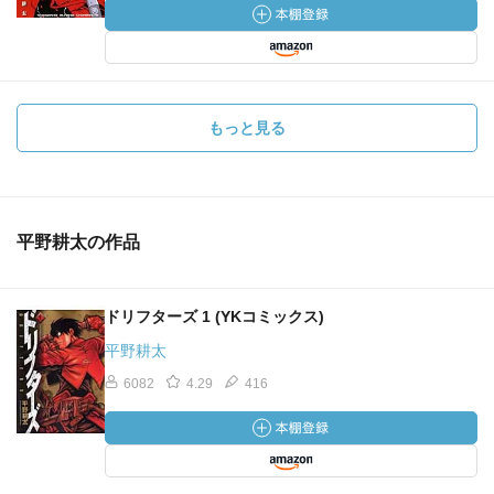
もっと見る
平野耕太の作品
ドリフターズ 1 (YKコミックス)
平野耕太
6082
4.29
416