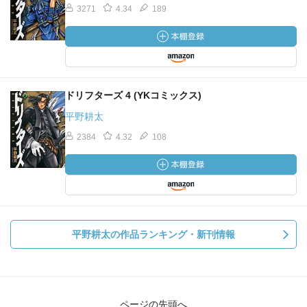
3271
4.34
189
ドリフターズ 4 (YKコミックス)
平野耕太
2384
4.32
108
平野耕太の作品ランキング・新刊情報
ページの先頭へ