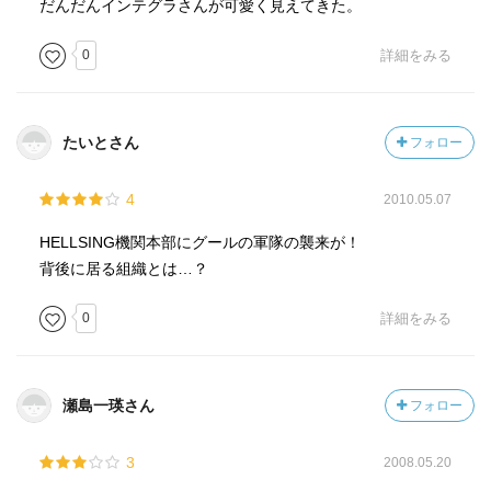
だんだんインテグラさんが可愛く見えてきた。
0
詳細をみる
たいとさん
フォロー
4
2010.05.07
HELLSING機関本部にグールの軍隊の襲来が！
背後に居る組織とは…？
0
詳細をみる
瀬島一瑛さん
フォロー
3
2008.05.20