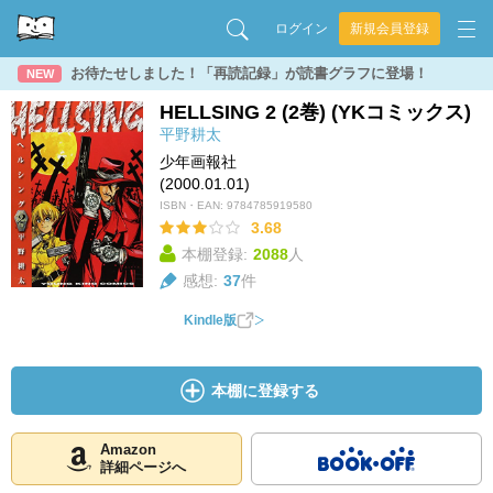
ログイン
新規会員登録
お待たせしました！「再読記録」が読書グラフに登場！
NEW
HELLSING 2 (2巻) (YKコミックス)
平野耕太
少年画報社
(2000.01.01)
ISBN・EAN:
9784785919580
3.68
本棚登録:
2088
人
感想:
37
件
Kindle版
本棚に登録する
Amazon
詳細ページへ