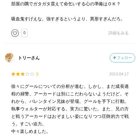
部屋の隅でガタガタ震えて命乞いする心の準備はＯＫ？
吸血鬼すげえな。強すぎるというより、異形すぎんだろ。
0
詳細をみる
トリーさん
フォロー
3
2013.04.17
徐々にグールについての分析が進む。しかし、まだ成長過
程の婦警。アーカードは別にこだわらないようだけど。そ
れから、バレンタイン兄妹が登場。グールを手下に行動。
執事ウォルターが対応する。実力に驚いた。また、兄の方
と戦うアーカードはおぞましい姿になりつつ圧倒的力で戦
う。すごい迫力。
中々楽しめました。