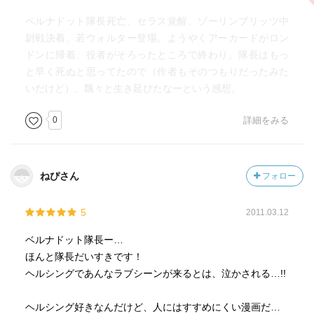
ベルナドット隊長死亡、セラス覚醒、ゾーリンブリッツ中
尉戦決着、若ウォルター登場。ようやくアーカードがロン
ドンに帰着、役者がそろったところで終わり。隊長はもっ
と早く死ぬと思ってたので（作者もそのつもりだったみた
いだけど）、飄々と生き延びたなーという感想。
0
詳細をみる
ねぴさん
フォロー
5
2011.03.12
ベルナドット隊長ー…
ほんと隊長だいすきです！
ヘルシングであんなラブシーンが来るとは、泣かされる…!!
ヘルシング好きなんだけど、人にはすすめにくい漫画だ…