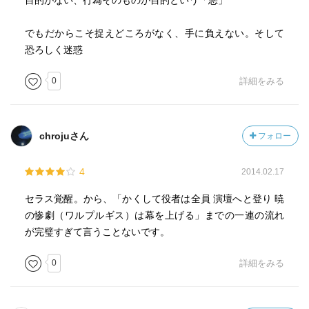
目的がない、行為そのものが目的という「悪」
でもだからこそ捉えどころがなく、手に負えない。そして
恐ろしく迷惑
0
詳細をみる
chrojuさん
フォロー
4
2014.02.17
セラス覚醒。から、「かくして役者は全員 演壇へと登り 暁
の惨劇（ワルプルギス）は幕を上げる」までの一連の流れ
が完璧すぎて言うことないです。
0
詳細をみる