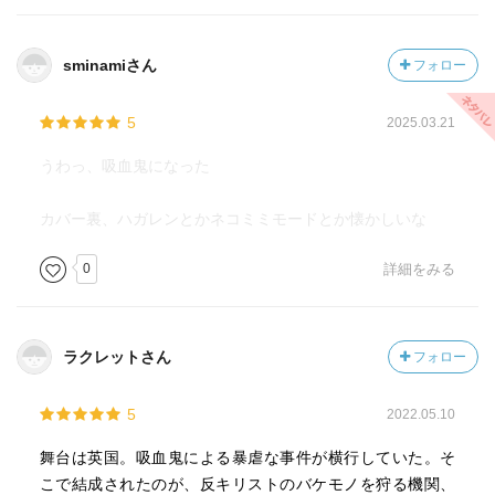
sminamiさん
フォロー
5
2025.03.21
うわっ、吸血鬼になった
カバー裏、ハガレンとかネコミミモードとか懐かしいな
0
詳細をみる
ラクレットさん
フォロー
5
2022.05.10
舞台は英国。吸血鬼による暴虐な事件が横行していた。そ
こで結成されたのが、反キリストのバケモノを狩る機関、