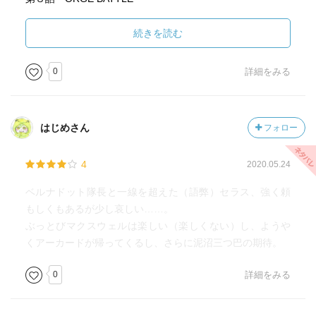
第９話 ANGELOUS
第10話 WIZARDRY
続きを読む
0
詳細をみる
はじめさん
フォロー
4
2020.05.24
ベルナドット隊長と一線を超えた（語弊）セラス、強く頼
もしくもあるが少し哀しい……。
ぶっとびマクスウェルは楽しい（楽しくない）し、ようや
くアーカードが帰ってくるし、さらに泥沼三つ巴の期待。
0
詳細をみる