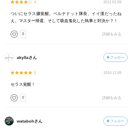
4
2011.01.09
ついにセラス嬢覚醒。ベルナドット隊長、イイ漢だったね
え。マスター帰還、そして吸血鬼化した執事と対決か？！
0
詳細をみる
akyllaさん
フォロー
5
2010.11.09
セラス覚醒！
0
詳細をみる
watabohさん
フォロー