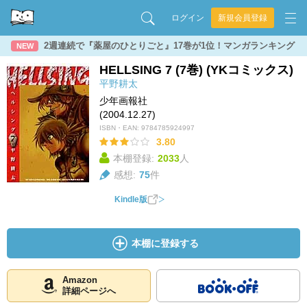
ログイン
新規会員登録
2週連続で『薬屋のひとりごと』17巻が1位！マンガランキング
NEW
HELLSING 7 (7巻) (YKコミックス)
平野耕太
少年画報社
(2004.12.27)
ISBN・EAN:
9784785924997
3.80
本棚登録:
2033
人
感想:
75
件
Kindle版
本棚に登録する
Amazon
詳細ページへ