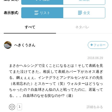
表示形式:
リスト
全文
すべて
ネタバレ
へきくうさん
フォロー
2016.06.29
まさかヘルシングで泣くことになるとは！そして表紙を見
てまた泣けてきた。相反して表紙カバー下がカオス過ぎ
る。鋼ぇぇぇぇ。インテグラとアンデルセンがエドの先生
（名前忘れた）とスカーって（笑）ウォルターはどうなっ
ちゃったの？白血球さん似の人と戦ってたのに、若返って
る。。。白血球のなせる技なのか!?（違）
1
詳細をみる