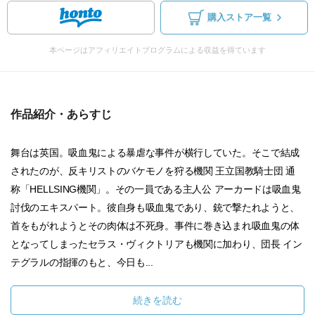
購入ストア一覧
本ページはアフィリエイトプログラムによる収益を得ています
作品紹介・あらすじ
舞台は英国。吸血鬼による暴虐な事件が横行していた。そこで結成
されたのが、反キリストのバケモノを狩る機関 王立国教騎士団 通
称「HELLSING機関」。その一員である主人公 アーカードは吸血鬼
討伐のエキスパート。彼自身も吸血鬼であり、銃で撃たれようと、
首をもがれようとその肉体は不死身。事件に巻き込まれ吸血鬼の体
となってしまったセラス・ヴィクトリアも機関に加わり、団長 イン
テグラルの指揮のもと、今日も...
続きを読む