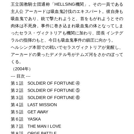
王立国教騎士団通称「HELLSING機関」。その一員である
主人公 アーカードは吸血鬼討伐のエキスパート。彼自身も
吸血鬼であり、銃で撃たれようと、首をもがれようとその
肉体は不死身。事件に巻き込まれ吸血鬼の体となってしま
ったセラス・ヴィクトリアも機関に加わり、団長 インテグ
ラルの指揮のもと、今日も吸血鬼事件の鎮圧に向かう。
ヘルシング本部での戦いでセラスヴィクトリアが覚醒し、
アーカードの乗ったデメテル号がテムズ河をさかのぼって
くる。
（2004年）
--- 目次 ---
第１話 SOLDIER OF FORTUNE ④
第２話 SOLDIER OF FORTUNE ⑤
第３話 SOLDIER OF FORTUNE ⑥
第４話 LAST MISSION
第５話 GET AWAY
第６話 YASKA
第７話 THE MAN I LOVE
第８話 ORGE BATTLE