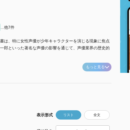
...他7件
書は、特に女性声優が少年キャラクターを演じる現象に焦点
一郎といった著名な声優の影響を通じて、声優業界の歴史的
もっと見る
表示形式
リスト
全文