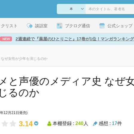
ックリスト
談話室
ブクログ通信
公式ショップ
2週連続で『薬屋のひとりごと』17巻が1位！マンガランキング
NEW
 なぜ女性が少年を演じるのか
メと声優のメディア史 なぜ
じるのか
0年12月21日発売)
3.14
本棚登録 :
240
人
感想 :
17
件