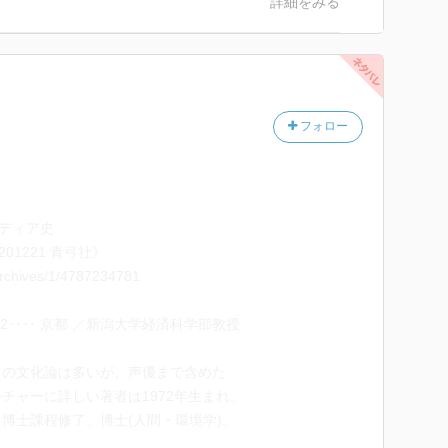
詳細をみる
フォロー
メディア史
01221 青弓社》
/archives/1/4787234781
論 1972‥‥ 京都 ／新潟大学経済科学部教授
ての文化論は多いが、声優まで含めた
チャーに詳しい著者は1972年生まれ。
博士課程修了。博士(人間・環境学)。
論考だ。