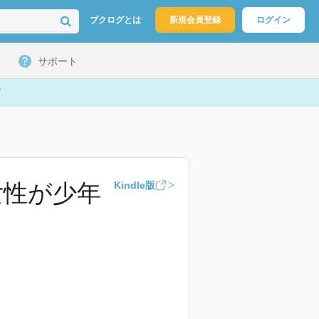
ブクログとは
新規会員登録
ログイン
サポート
女性が少年
Kindle版