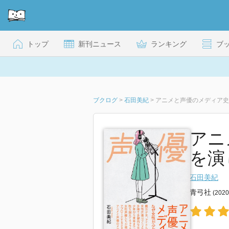
トップ
新刊ニュース
ランキング
ブ
ブクログ
>
石田美紀
>
アニメと声優のメディア史
アニ
を演
石田美紀
青弓社
(202