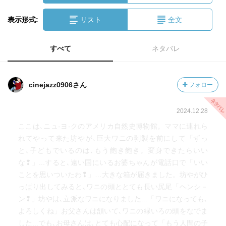
表示形式:
リスト
全文
すべて
ネタバレ
cinejazz0906さん
フォロー
2024.12.28
ここは､ニュ-ヨ-クのアメリカ自然史博物館。ママに連れら
れてやって来た坊やが､巨大ワニの剥製を前にして「ずっ
と､子どもでいるのは､もう飽き飽き。変身できたらいい
な❢」...すると､遠い国にいるお婆ちゃんが電話口で「いい
ことを思いついたわ❢」…大きな箱が届きました。坊やがひ
っぱり出してみると､ワニの頭ととても長い尻尾「ヘンシ－
ン❢」坊やは､立派なワニになりました...「ワニになっても､
よろしくね」お父さんは頷いて､ワニの緑いろの頭をなでま
した...でも､お母さんは､とても心配になって「もう人間の子