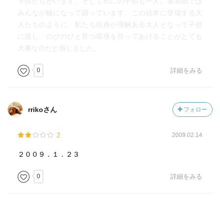
子供たちがいます。そしてわにの子供も一人。裏表紙では
みんなが輪になって踊っています。この絵本に登場する大
人たちのように、私たち自身が理解ある大人となって子供
に接し、のびのびと育つ環境を作ってあげることがとても
大事なのだと感じました。
0
詳細をみる
rrikoさん
フォロー
2
2009.02.14
２００９．１．２３
0
詳細をみる