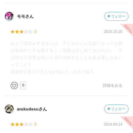
モモさん
フォロー
3
2015.10.25
あえて深読みするならば、子どもがどんな姿になっても親
は無条件に子を愛するし（母親は少し慌てるけれど）、子
は周りの意見を気にせず己の好きなことを貫き通しなさい
ってこと？
図書館で借りて子どもが気に入ったので購入
0
詳細をみる
arukudesuさん
フォロー
3
2014.09.14