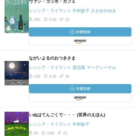
ヴァン・ゴッホ・カフェ
シンシア・ライラント 中村妙子 ささめやゆき
392
3.50
52
ながいよるのおつきさま
シンシア・ライラント 渡辺葉 マークシーゲル
236
4.18
40
いぬはてんごくで・・・ (世界のえほん)
シンシア・ライラント 中村妙子
93
3.89
21