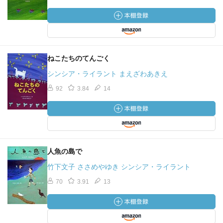
ねこたちのてんごく
シンシア・ライラント まえざわあきえ
92
3.84
14
人魚の島で
竹下文子 ささめやゆき シンシア・ライラント
70
3.91
13