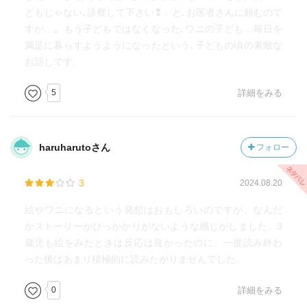
どもじゃない｡診察して下さい❢」と､お医者さんに頼むので
すが…〟もう子どもではなくなった､ワニの子ども…毎日を
満足に暮らすようようになったという､子どもの頃の素敵な
お話しです。
5
詳細をみる
haruharutoさん
フォロー
3
2024.08.20
絵やワニになるという発想はおもしろいのですが、なんだ
かストーリーがひっかかりがないような感じがしました。3
歳児も絵をみたときは反応は良かったのに、一度読み終わ
った後はあまり積極的に読みたがりませんでした。
0
詳細をみる