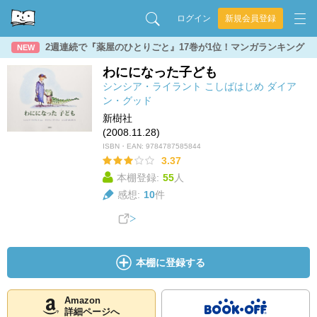
ログイン
新規会員登録
2週連続で『薬屋のひとりごと』17巻が1位！マンガランキング
NEW
わにになった子ども
シンシア・ライラント
こしばはじめ
ダイア
ン・グッド
新樹社
(2008.11.28)
ISBN・EAN:
9784787585844
3.37
本棚登録:
55
人
感想:
10
件
本棚に登録する
Amazon
詳細ページへ