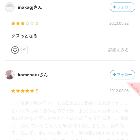
inakagjさん
フォロー
3
2013.05.22
クスっとなる
0
詳細をみる
komeharuさん
フォロー
5
2012.03.06
ごく普通の男の子が、ある日わにに変身するお話です。…
というのも着ぐるみなのですが。お父さんやお母さん、学
校の先生など周りの大人たちのその子を見守る優しい目線
に、読んでいるこちらが安心感を感じました。背の高い
子、低い子、車いすに乗った子、髪や肌の色もさまざまな