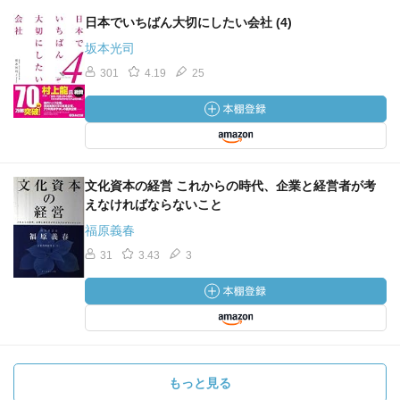
日本でいちばん大切にしたい会社 (4)
坂本光司
301
4.19
25
文化資本の経営 これからの時代、企業と経営者が考
えなければならないこと
福原義春
31
3.43
3
もっと見る