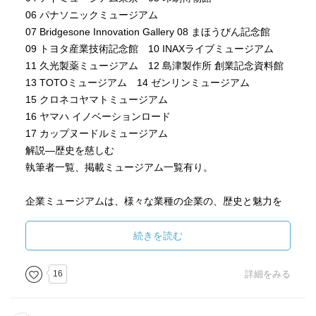
06 パナソニックミュージアム
07 Bridgesone Innovation Gallery 08 まほうびん記念館
09 トヨタ産業技術記念館 10 INAXライブミュージアム
11 久光製薬ミュージアム 12 島津製作所 創業記念資料館
13 TOTOミュージアム 14 ゼンリンミュージアム
15 クロネコヤマトミュージアム
16 ヤマハ イノベーションロード
17 カップヌードルミュージアム
解説―歴史を慈しむ
執筆者一覧、掲載ミュージアム一覧有り。
企業ミュージアムは、様々な業種の企業の、歴史と魅力を
社会に伝える場であり、企業文化の各種資料を収集・保
管。
続きを読む
社員の人材育成の場でもあるし、校外学習や課外学習など
の
16
詳細をみる
教育の場にもなっている。また、ミュージアムがあること
での