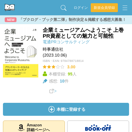
ログイン
新規会員登録
「ブクログ・ブック第二弾」制作決定＆掲載する感想大募集！
NEW
企業ミュージアムへようこそ 上巻
PR資産としての魅力と可能性
電通PRコンサルティング
時事通信社
(2023.10.06)
ISBN・EAN:
9784788718814
3.00
本棚登録:
95
人
感想:
10
件
本棚に登録する
Amazon
詳細ページへ