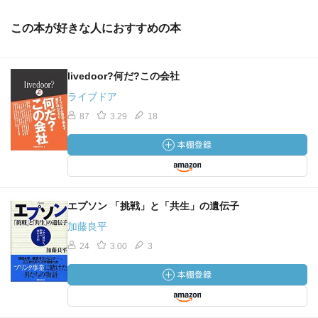
この本が好きな人におすすめの本
livedoor?何だ?この会社
ライブドア
87
3.29
18
エプソン 「挑戦」と「共生」の遺伝子
加藤良平
24
3.00
3