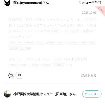
観光促進で、地域への貢献にも寄与している。
猫丸(nyancomaru)さん
フォロー不許可
そんな16の企業ミュージアムに取材し、その企業の特性を
活かし、
2023.10.06
展示等にも工夫されているなどを紹介し、説明している。
電通PRC、書籍「企業ミュージアムへようこそ」 2023 年
アドミュージアム東京の多彩な広告の展示やヤマト運輸の
10月 6日に発売 ～企業ミュージアムの役割や機能、可能性
黒歴史は、実際に行って観てみたくなりました。
をPRのプロフェッショナルが紹介～｜PR会社｜電通PRコ
但し、その視点はPR資産。
ンサルティング
旅行ガイド的なミュージアム紹介ではないから、戸惑うか
https://www.dentsuprc.co.jp/releasestopics/news_releases/
も。
20230922.html
企業ミュージアムへようこそ 上巻 - 時事通信出版局
https://bookpub.jiji.com/book/b628827.html
13
詳細をみる
神戸国際大学情報センター（図書館）さん
フォロー