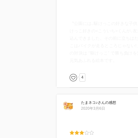
〝公園には､駆けっこの好きな子供
けっこ好きの<こういち>くんが､
込んできました。その前に立ちはだか
こはバイクが走るところじゃない!」
の対決は “駆けっこ” で勝ち負け
元気あふれる絵本です。
4
たまネコ♪
さん
の感想
2020年3月6日