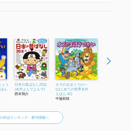
じょう
日本の昔ばなし20話
オズのまほうつかい
すずめの うんど
えほん
(名作よんでよんで)
(はじめての世界名作
うし つくります
西本鶏介
えほん 42)
西本鶏介
中脇初枝
の作品ランキング・新刊情報へ