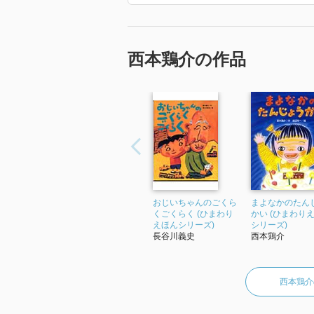
西本鶏介の作品
おじいちゃんのごくら
まよなかのたん
くごくらく (ひまわり
かい (ひまわり
えほんシリーズ)
シリーズ)
長谷川義史
西本鶏介
西本鶏介