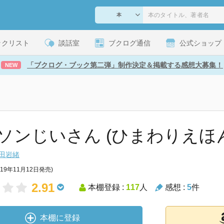
ックリスト
談話室
ブクログ通信
公式ショップ
「ブクログ・ブック第二弾」制作決定＆掲載する感想大募集！
NEW
ソンじいさん (ひまわりえほ
田岩緒
019年11月12日発売)
2.91
本棚登録 :
117
人
感想 :
5
件
本棚に登録