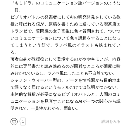
『もしドラ』のコミュニケーション論バージョンのような
一冊。
ビブリオバトルの発案者にしてAIの研究開発をしている教
授と呼ばれる僕が、原稿を書くために通っている喫茶店エ
トランゼで、質問魔の女子高生に色々質問されて、ついつ
いコミュニケーションについて色々講釈をすることになっ
てしまうという筋で、ラノベ風のイラストも挟まれてい
る。
著者自身が教授役として登場するのがややキモいが、内容
的には専門書だと読み進めるのが困難なところが適度に噛
み砕かれているし、ラノベ風にしたことも不自然でない。
シャノン・ウィーバー型の、データを情報源から目的地ま
で誤りなく届けるというモデルだけでは説明がつかない、
主体的な解釈が必要になるビブリオバトルと、人間のコミ
ュニケーションを見直すことになるAIが一つの関心から説
明されて、一貫性がわかる。面白い。
1
詳細をみる