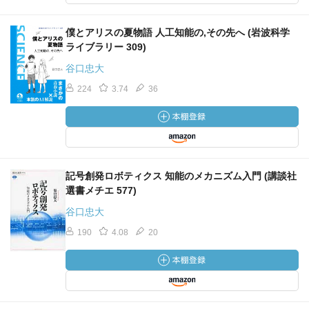
僕とアリスの夏物語 人工知能の,その先へ (岩波科学
ライブラリー 309)
谷口忠大
224
3.74
36
記号創発ロボティクス 知能のメカニズム入門 (講談社
選書メチエ 577)
谷口忠大
190
4.08
20