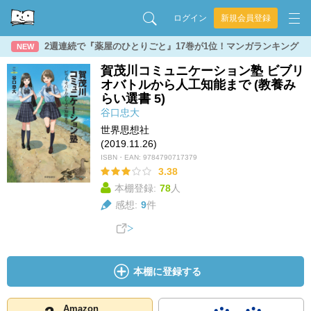
ログイン
新規会員登録
2週連続で『薬屋のひとりごと』17巻が1位！マンガランキング
NEW
賀茂川コミュニケーション塾 ビブリ
オバトルから人工知能まで (教養み
らい選書 5)
谷口忠大
世界思想社
(2019.11.26)
ISBN・EAN:
9784790717379
3.38
本棚登録:
78
人
感想:
9
件
本棚に登録する
Amazon