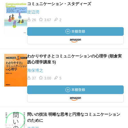
コミュニケーション・スタディーズ
渡辺潤
26
3.67
2
わかりやすさとコミュニケーションの心理学 (朝倉実
践心理学講座 5)
海保博之
37
3.00
5
問いの技法 明晰な思考と円滑なコミュニケーション
のために