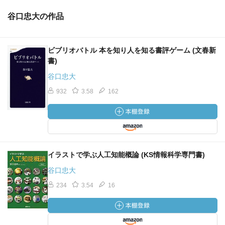
谷口忠大の作品
ビブリオバトル 本を知り人を知る書評ゲーム (文春新
書)
谷口忠大
932
3.58
162
イラストで学ぶ人工知能概論 (KS情報科学専門書)
谷口忠大
234
3.54
16