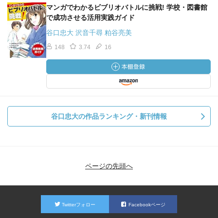
マンガでわかるビブリオバトルに挑戦! 学校・図書館
で成功させる活用実践ガイド
谷口忠大 沢音千尋 粕谷亮美
148
3.74
16
谷口忠大の作品ランキング・新刊情報
ページの先頭へ
Twitterフォロー
Facebookページ