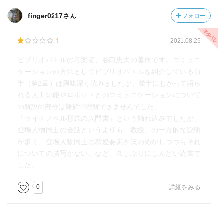
finger0217さん
フォロー
1
2021.08.25
ビブリオバトルの考案者、谷口忠大の著作です。コミュニ
ケーションの方法としてビブリオバトルを紹介している前
半（第2章）は興味深く読みましたが、後半にむかって語ら
れる人工知能やロボットとのコミュニケーションについて
の解説の部分は難解で理解できませんでした。
「ライトノベル形式の入門書」という触れ込みでしたが、
登場人物同士の会話というよりも「教授」の一方的な説明
が多く、登場人物同士の恋愛要素をほのめかしつつもそれ
についての描写がない、など、久しぶりにしんどい読書で
した。
0
詳細をみる