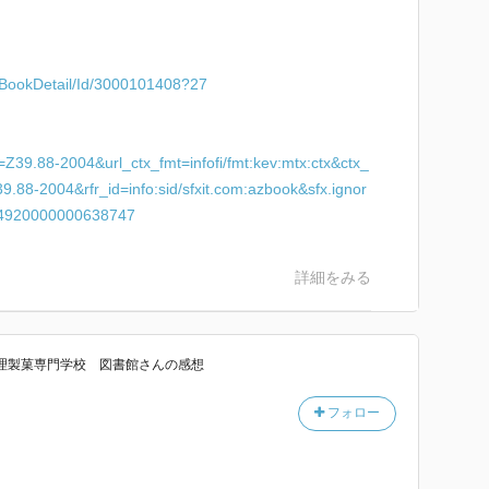
ml/BookDetail/Id/3000101408?27
er=Z39.88-2004&url_ctx_fmt=infofi/fmt:kev:mtx:ctx&ctx_
9.88-2004&rfr_id=info:sid/sfxit.com:azbook&sfx.ignor
d=4920000000638747
詳細をみる
理製菓専門学校 図書館
さん
の感想
フォロー