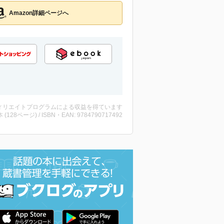
Amazon詳細ページへ
ィリエイトプログラムによる収益を得ています
・本 (128ページ) / ISBN・EAN: 9784790717492