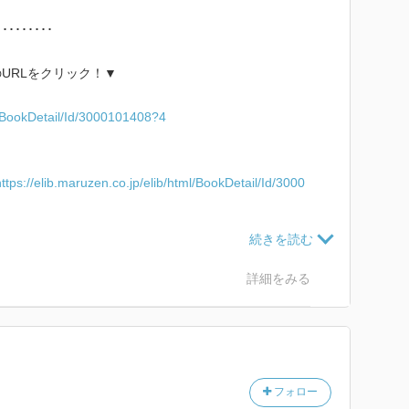
･････････
URLをクリック！▼
ml/BookDetail/Id/3000101408?4
https://elib.maruzen.co.jp/elib/html/BookDetail/Id/3000
･････････
詳細をみる
フォロー