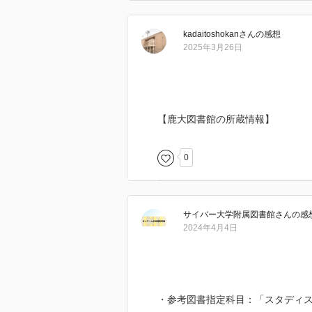
kadaitoshokan
さん
の感想
2025年3月26日
【鹿大図書館の所蔵情報】
0
サイバー大学附属図書館
さん
の感
2024年4月4日
・参考図書指定科目：「スタディ