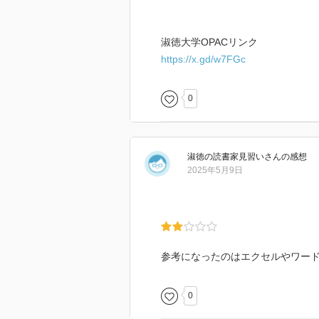
淑徳大学OPACリンク
https://x.gd/w7FGc
0
淑徳の読書家見習い
さん
の感想
2025年5月9日
参考になったのはエクセルやワー
0