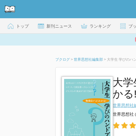
トップ
新刊ニュース
ランキング
ブ
ブクログ
>
世界思想社編集部
>
大学生 学びのハン
大学
かる
世界思想社
世界思想社