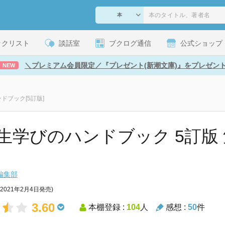
ックリスト
談話室
ブクログ通信
公式ショップ
＼プレミアム会員限定／『プレゼント(新潮文庫)』をプレゼン
NEW
ドブック[5訂版]
生学びのハンドブック 5訂版
!
編集部
(2021年2月4日発売)
3.60
本棚登録 :
104
人
感想 :
50
件