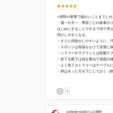
⭐️掃除や家事で細かいことまでし
・週一や月一、季節ごとの家事の
はじめにすることで今まで頭で考
理がしやすくなる。
・すぐに掃除がしやすいように、
・スポンジは熱湯をかけて清潔に
・ソファーやラグマットは除菌ス
・捨てる靴下は袋を重ねて便器の
・よく使うカトラリーはテーブル
・卵は尖った方を下にしておく（
・物を減らして片付けを楽にする
1
cooljoke-sould
さん
の感想