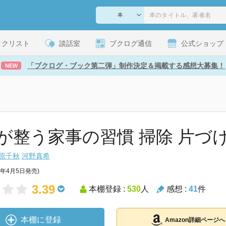
ックリスト
談話室
ブクログ通信
公式ショップ
「ブクログ・ブック第二弾」制作決定＆掲載する感想大募集！
NEW
が整う家事の習慣 掃除 片づけ
原千秋
河野真希
8年4月5日発売)
3.39
本棚登録 :
530
人
感想 :
41
件
本棚に登録
Amazon詳細ページへ