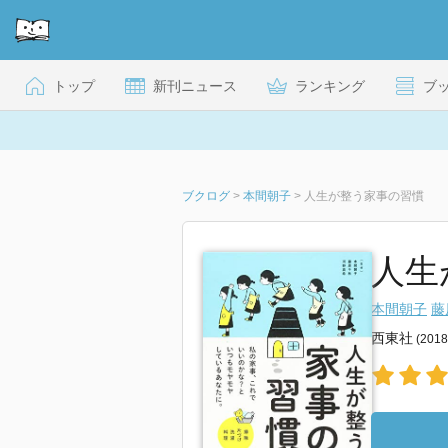
トップ
新刊ニュース
ランキング
ブ
ブクログ
>
本間朝子
>
人生が整う家事の習慣
人生
本間朝子
藤
西東社
(201