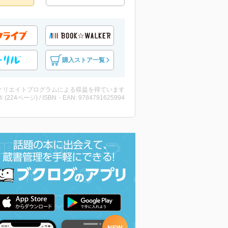
購入ストア一覧
ィリエイトプログラムによる収益を得ています
・本 (224ページ) / ISBN・EAN: 9784791625994