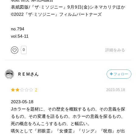
の作品も掲載されてるけど、一部抜粋という感じでした。
表紙図版/『ザ·ミソジニー』9月9日(金)シネマカリテほか
©2022『ザ·ミソジニー』フィルムパートナーズ
no.794
vol.54-11
0
詳細をみる
ＲＥＭさん
フォロー
2
2023.05.18
2023-05-18
Jホラーを題材に、その歴史を概観するもの、その意義を探
るもの、その変遷を語るもの、ホラーの意義を探るもの、
死の概念をろんこうするもの、と幅広い。
嚆矢として『邪眼霊』『女優霊』『リング』『呪怨』が出