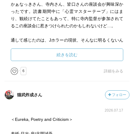
かぁなっきさん、寺内さん、皆口さんの座談会が興味深か
ったです。読書期間中に「心霊マスターテープ」にはま
り、観続けてたこともあって、特に寺内監督が参加されて
るこの座談会に惹きつけられたのかもしれないけど…。
通して感じたのは、Jホラーの現状、そんなに明るくないん
だなってことでした。悲しいけど… 今は以前よりも盛り
返してるように見えてるけど、後に続く人がまだ育ちきっ
続きを読む
てない感じ。。憂いておられる関係者の方が少なくはない
ように思えました。
6
詳細をみる
観る側の私には何ができるんだろ。。楽しむことかな、そ
れをレビューという形で残して、応援していくことか
猫武炸成さん
フォロー
な… 裕福な市民では決してないので、できる範囲内にな
るけど、観ること読むことは続けていきたいと思ってま
2026.07.17
す。
なんか決意表明になってしまった 笑
＜Eureka, Poetry and Criticism＞
巻末に2012~2022年のJホラー作品ガイドが掲載。映画以外
表紙·目次·扉/北岡誠吾