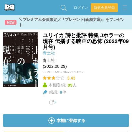
ログイン
新規会員登録
＼プレミアム会員限定／『プレゼント(新潮文庫)』をプレゼン
NEW
ト
ユリイカ 詩と批評 特集 Jホラーの
現在 伝播する映画の恐怖 (2022年09
月号)
青土社
青土社
(2022.08.29)
ISBN・EAN:
9784791704217
3.43
本棚登録:
99
人
感想:
6
件
本棚に登録する