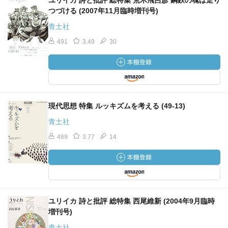
ユリイカ 詩と批評 総特集 荒木飛呂彦 鋼鉄の魂は走り
つづける (2007年11月臨時増刊号)
青土社
491
3.49
30
現代思想 特集 ルッキズムを考える (49-13)
青土社
489
3.77
14
ユリイカ 詩と批評 総特集 西尾維新 (2004年9月臨時
増刊号)
青土社