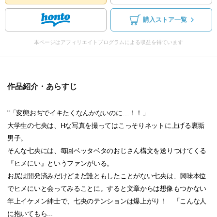
購入ストア一覧
本ページはアフィリエイトプログラムによる収益を得ています
作品紹介・あらすじ
"「変態おぢでイキたくなんかないのに…！！」
大学生の七央は、Hな写真を撮ってはこっそりネットに上げる裏垢
男子。
そんな七央には、毎回ベッタベタのおじさん構文を送りつけてくる
『ヒメにい』というファンがいる。
お尻は開発済みだけどまだ誰ともしたことがない七央は、興味本位
でヒメにいと会ってみることに。すると文章からは想像もつかない
年上イケメン紳士で、七央のテンションは爆上がり！ 「こんな人
に抱いてもら...