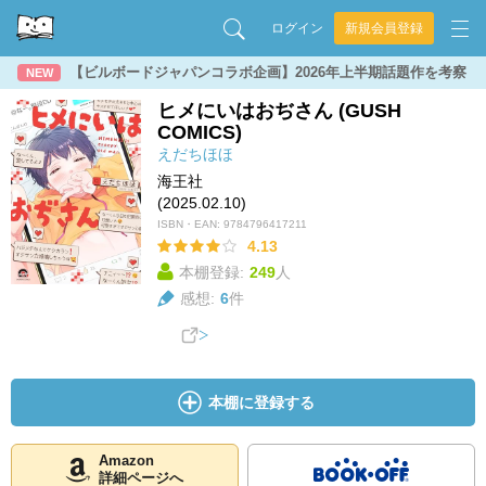
ログイン
新規会員登録
【ビルボードジャパンコラボ企画】2026年上半期話題作を考察
NEW
ヒメにいはおぢさん (GUSH
COMICS)
えだちほほ
海王社
(2025.02.10)
ISBN・EAN:
9784796417211
4.13
本棚登録:
249
人
感想:
6
件
本棚に登録する
Amazon
詳細ページへ