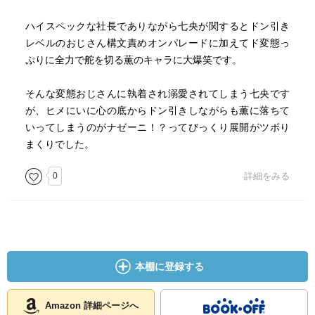
ハイスペックな社長でありながら七央が関するとドン引き
レベルのおじさん構文責めオンパレードに加えてド変態っ
ぷりに全力で舵を切る薫のキャラに大爆笑です。
そんな変態おじさんに執着され溺愛されてしまう七央です
が、ヒメにいに心の底からドン引きしながらも薫に落ちて
いってしまうのがナゼーニ！？ってびっくり展開がツボり
まくりでした。
0
詳細をみる
本棚に登録する
Amazon 詳細ページへ