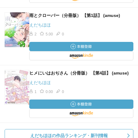
雨とクローバー（分冊版） 【第1話】 (amuse)
えだちほほ
2
5.00
0
ヒメにいはおぢさん（分冊版） 【第4話】 (amuse)
えだちほほ
1
0.00
0
えだちほほの作品ランキング・新刊情報