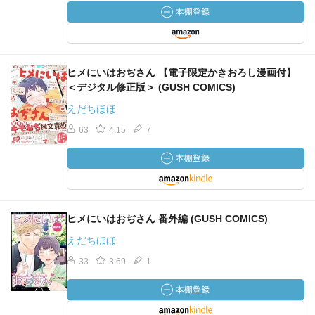
ヒメにいはおぢさん 【電子限定かきおろし漫画付】
＜デジタル修正版＞ (GUSH COMICS)
えだちほほ
63
4.15
7
ヒメにいはおぢさん 番外編 (GUSH COMICS)
えだちほほ
33
3.69
1