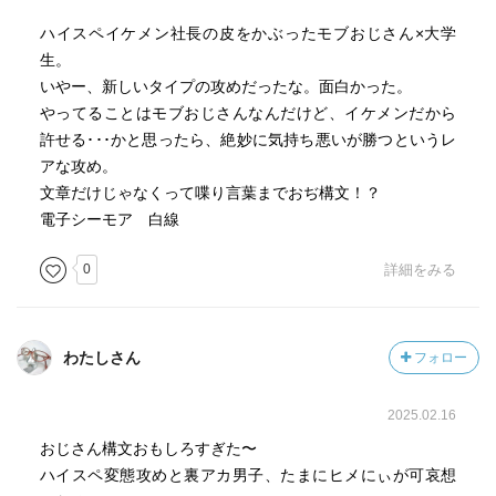
ハイスペイケメン社長の皮をかぶったモブおじさん×大学
生。
いやー、新しいタイプの攻めだったな。面白かった。
やってることはモブおじさんなんだけど、イケメンだから
許せる･･･かと思ったら、絶妙に気持ち悪いが勝つというレ
アな攻め。
文章だけじゃなくって喋り言葉までおぢ構文！？
電子シーモア 白線
0
詳細をみる
わたしさん
フォロー
2025.02.16
おじさん構文おもしろすぎた〜
ハイスペ変態攻めと裏アカ男子、たまにヒメにぃが可哀想