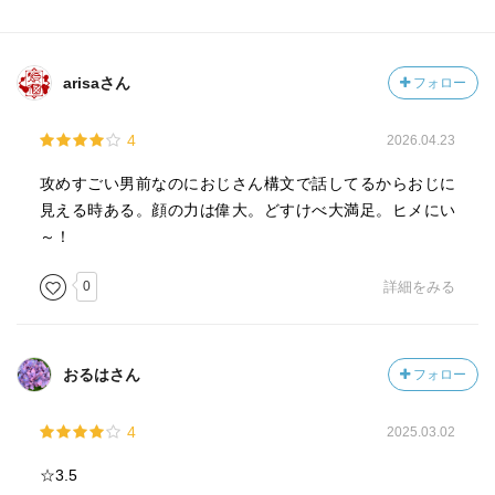
arisaさん
フォロー
4
2026.04.23
攻めすごい男前なのにおじさん構文で話してるからおじに
見える時ある。顔の力は偉大。どすけべ大満足。ヒメにい
～！
0
詳細をみる
おるはさん
フォロー
4
2025.03.02
☆3.5