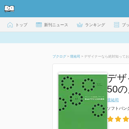
トップ
新刊ニュース
ランキング
ブ
ブクログ
>
境祐司
>
デザイナーなら絶対知っておく
デザ
50
境祐司
ソフトバン