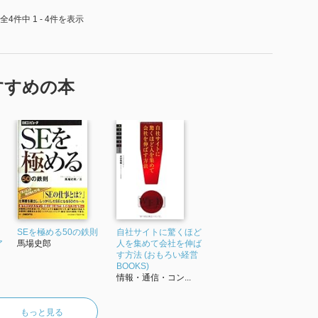
全4件中 1 - 4件を表示
すすめの本
SEを極める50の鉄則
自社サイトに驚くほど
ア
馬場史郎
人を集めて会社を伸ば
す方法 (おもろい経営
BOOKS)
情報・通信・コン...
もっと見る