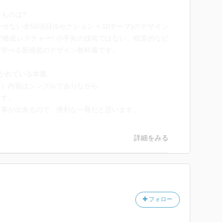
なものは?
ない全50項目(5セクション × 10テーマ)のデザイン
徹底レクチャー! 小手先の技術ではない、根源的なビ
を学べる新感覚のデザイン教科書です。
かれている本書。
ト）内容はシンプルでありながら、
ます。
る事が出来るので、便利な一冊だと思います。
詳細をみる
フォロー