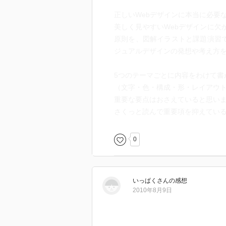
正しいWebデザインに本当に必要
美しく見やすいWebデザインに欠かせ
原則を、図解イラストと課題演習で
ジュアルデザインの発想や考え方
5つのテーマごとに内容をわけて書
（文字・色・構成・形・レイアウ
重要な要点はおさえていると思い
さくっと読んで重要項を抑えてい
0
いっぱく
さん
の感想
2010年8月9日