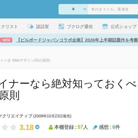
ックリスト
談話室
ブクログ通信
公式ショップ
【ビルボードジャパンコラボ企画】2026年上半期話題作を考察
NEW
べき Webデザイン50の原則
イナーなら絶対知っておくべ
の原則
ククリエイティブ
(2009年10月23日発売)
3.18
本棚登録 :
57
人
感想 :
6
件