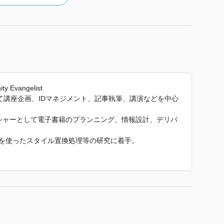
ty Evangelist
て講座企画、IDマネジメント、記事執筆、講演などを中心
ッシャーとして電子書籍のプランニング、情報設計、デリバ
クを使ったスタイル置換処理等の研究に着手。
ngelistとして主にAdobe Sensei（AdobeのAI技術の総称）
講演等を中心に活動中。
ythonの教科書 ～Pythonの基本スキルから機械学習の初
ら引用しています。」