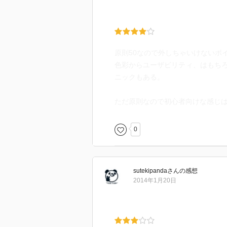
原則50なので外しちゃいけないポ
色彩からユーザビリティ、はもち
ニックもある。
ただ原則なので初心者向けな感じ
0
sutekipanda
さん
の感想
2014年1月20日