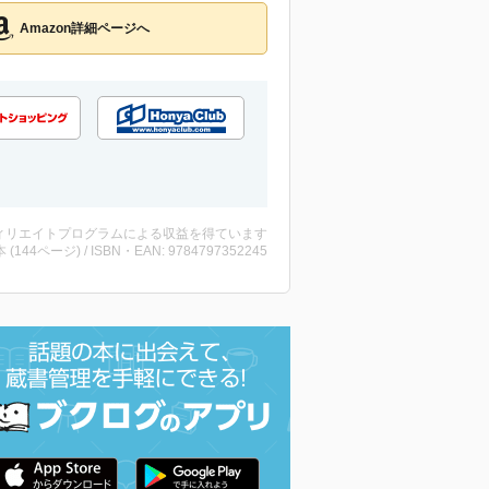
Amazon詳細ページへ
ィリエイトプログラムによる収益を得ています
・本 (144ページ) / ISBN・EAN: 9784797352245