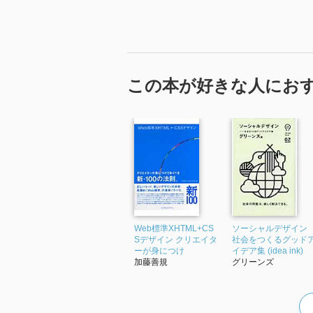
この本が好きな人にお
Web標準XHTML+CS
ソーシャルデザイン
Sデザイン クリエイタ
社会をつくるグッド
ーが身につけ
イデア集 (idea ink)
加藤善規
グリーンズ