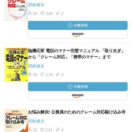
関根健夫
59
3.60
5
臨機応変 電話のマナー完璧マニュアル 「取り次ぎ」
から「クレーム対応」「携帯のマナー」まで
関根健夫
39
2.78
3
お悩み解決! 公務員のためのクレーム対応駆け込み寺
関根健夫
32
2.67
3