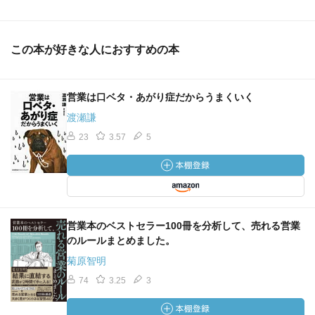
この本が好きな人におすすめの本
営業は口ベタ・あがり症だからうまくいく
渡瀬謙
23
3.57
5
営業本のベストセラー100冊を分析して、売れる営業
のルールまとめました。
菊原智明
74
3.25
3