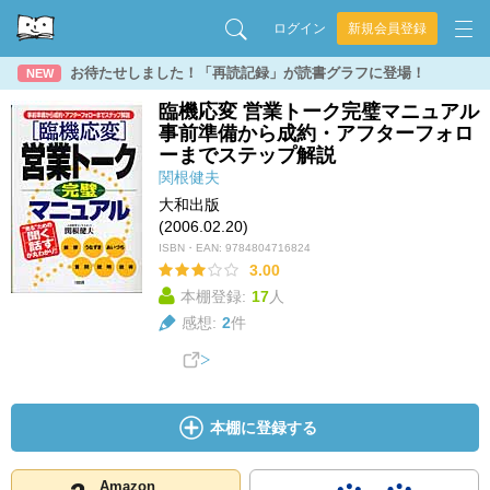
ログイン
新規会員登録
お待たせしました！「再読記録」が読書グラフに登場！
NEW
臨機応変 営業トーク完璧マニュアル
事前準備から成約・アフターフォロ
ーまでステップ解説
関根健夫
大和出版
(2006.02.20)
ISBN・EAN:
9784804716824
3.00
本棚登録:
17
人
感想:
2
件
本棚に登録する
Amazon