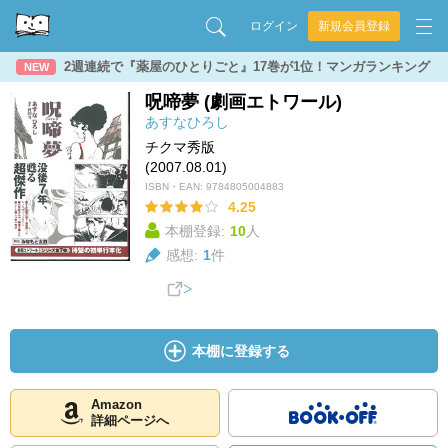
ログイン
新規会員登録
2週連続で『薬屋のひとりごと』17巻が1位！マンガランキング
NEW
呪啼夢 (劇画エトワール)
あすなひろし
チクマ秀版
(2007.08.01)
ISBN・EAN:
9784805004883
4.25
本棚登録:
10
人
感想:
1
件
本棚に登録する
Amazon
詳細ページへ