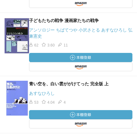
子どもたちの戦争 漫画家たちの戦争
アンソロジー ちばてつや 小沢さとる あすなひろし 弘
兼憲史
62
3.60
11
青い空を、白い雲ががけてった 完全版 上
あすなひろし
53
4.04
4