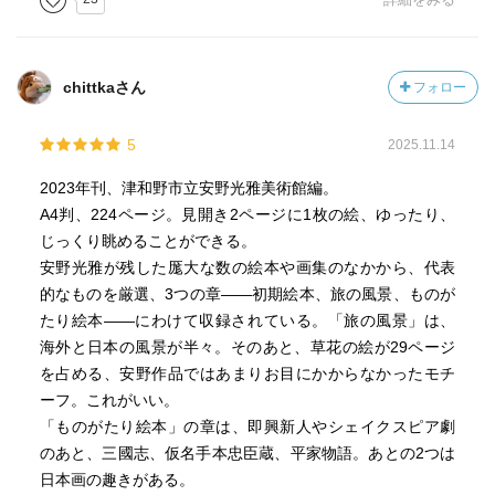
chittkaさん
フォロー
5
2025.11.14
2023年刊、津和野市立安野光雅美術館編。
A4判、224ページ。見開き2ページに1枚の絵、ゆったり、
じっくり眺めることができる。
安野光雅が残した厖大な数の絵本や画集のなかから、代表
的なものを厳選、3つの章――初期絵本、旅の風景、ものが
たり絵本――にわけて収録されている。「旅の風景」は、
海外と日本の風景が半々。そのあと、草花の絵が29ページ
を占める、安野作品ではあまりお目にかからなかったモチ
ーフ。これがいい。
「ものがたり絵本」の章は、即興新人やシェイクスピア劇
のあと、三國志、仮名手本忠臣蔵、平家物語。あとの2つは
日本画の趣きがある。