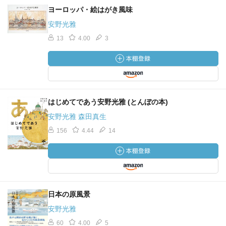
ヨーロッパ・絵はがき風味
安野光雅
13
4.00
3
はじめてであう安野光雅 (とんぼの本)
安野光雅 森田真生
156
4.44
14
日本の原風景
安野光雅
60
4.00
5