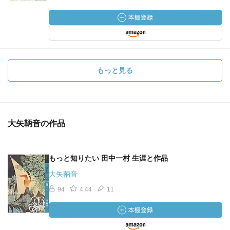
もっと見る
大矢鞆音の作品
もっと知りたい 田中一村 生涯と作品
大矢鞆音
94
4.44
11