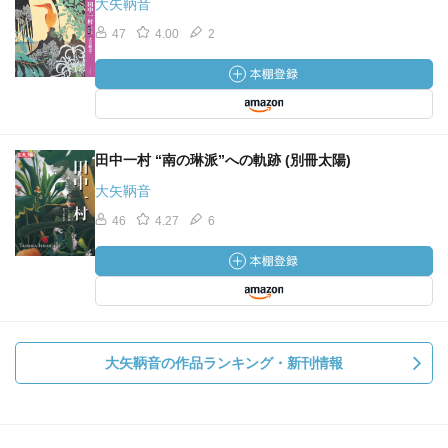
大矢鞆音
47
4.00
2
田中一村 “南の琳派”への軌跡 (別冊太陽)
大矢鞆音
46
4.27
6
大矢鞆音の作品ランキング・新刊情報