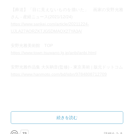
【葬送】「目に見えないものを描いた」 画家の安野光雅
さん - 産経ニュース(2021/12/24)
https://www.sankei.com/article/20211224-
UJLA27AORZKTJG5DMAQX27YA3A/
安野光雅美術館 TOP
https://www.town.tsuwano.lg.jp/anbi/anbi.html
安野光雅作品集 大矢鞆音(監修) - 東京美術 | 版元ドットコム
https://www.hanmoto.com/bd/isbn/9784808712709
続きを読む
23
詳細をみる