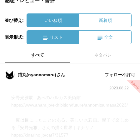
感想・レビュー・書評
並び替え:
いいね順
新着順
表示形式:
リスト
全文
すべて
ネタバレ
猫丸(nyancomaru)さん
フォロー不許可
2023.08.22
安野光雅展 | あべのハルカス美術館
https://www.aham.jp/exhibition/future/annomitsumasa2023/
一度は目にしたことのある、美しい水彩画。親子で楽しめ
る「安野光雅」さんの描く世界 | キナリノ
https://kinarino.jp/cat7/31577