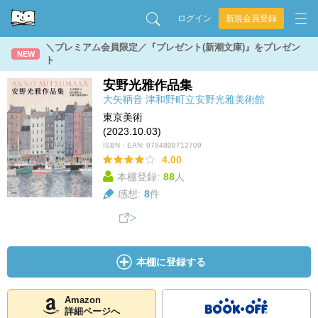
ログイン
新規会員登録
＼プレミアム会員限定／『プレゼント(新潮文庫)』をプレゼン
NEW
ト
安野光雅作品集
大矢鞆音
津和野町立安野光雅美術館
東京美術
(2023.10.03)
ISBN・EAN:
9784808712709
4.00
本棚登録:
88
人
感想:
8
件
本棚に登録する
Amazon
詳細ページへ