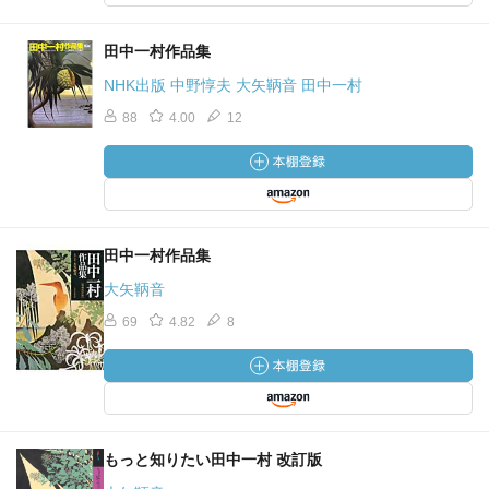
田中一村作品集
NHK出版 中野惇夫 大矢鞆音 田中一村
88
4.00
12
田中一村作品集
大矢鞆音
69
4.82
8
もっと知りたい田中一村 改訂版