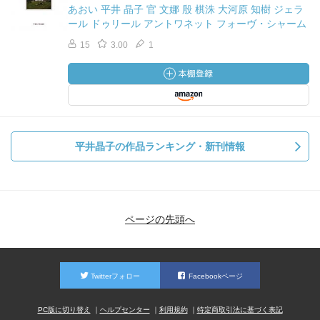
あおい 平井 晶子 官 文娜 殷 棋洙 大河原 知樹 ジェラ
ール ドゥリール アントワネット フォーヴ・シャーム
15
3.00
1
平井晶子の作品ランキング・新刊情報
ページの先頭へ
Twitterフォロー
Facebookページ
PC版に切り替え
ヘルプセンター
利用規約
特定商取引法に基づく表記