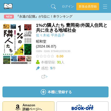
ログイン
新規会員登録
『永遠の記憶』が1位に！本ランキング
NEW
1%の隣人たち 豊岡発!外国人住民と
共に生きる地域社会
佐々木祐
平井晶子
昭和堂
(2024.06.07)
ISBN・EAN:
9784812223130
0.00
本棚登録:
31
人
感想:
5
件
本棚に登録する
Amazon
詳細ページへ