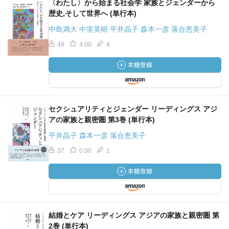
〈わたし〉から始まる社会学 家族とジェンダーから
歴史,そして世界へ (単行本)
中島満大 中里英樹 平井晶子 森本一彦 落合恵美子
49
4.00
4
セクシュアリティとジェンダー リーディングス アジ
アの家族と親密圏 第3巻 (単行本)
平井晶子 森本一彦 落合恵美子
37
0.00
1
結婚とケア リーディングス アジアの家族と親密圏 第
2巻 (単行本)