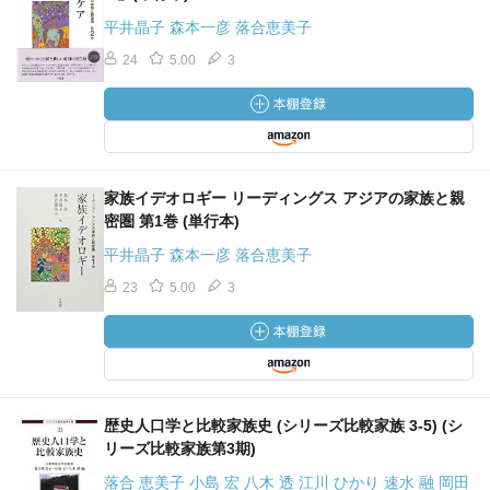
平井晶子 森本一彦 落合恵美子
24
5.00
3
家族イデオロギー リーディングス アジアの家族と親
密圏 第1巻 (単行本)
平井晶子 森本一彦 落合恵美子
23
5.00
3
歴史人口学と比較家族史 (シリーズ比較家族 3-5) (シ
リーズ比較家族第3期)
落合 恵美子 小島 宏 八木 透 江川 ひかり 速水 融 岡田