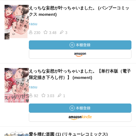
えっちな妄想が叶っちゃいました。 (バンブーコミッ
クス moment)
rasu
230
3.48
3
えっちな妄想が叶っちゃいました。【単行本版（電子
限定描き下ろし付）】 (moment)
rasu
92
3.03
1
愛を積む楽園 (1) (リキューレコミックス)