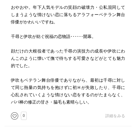
おやおや。年下人気モデルの笑顔の破壊力・公私混同して
しまうような情けない恋に落ちるアラフォーベテラン舞台
俳優がかわいいですね。
千尋と伊吹が紡ぐ祝福の恋物語･･････開幕。
顔だけの大根役者であった千尋の演技力の成長や伊吹にわ
んこのように懐いて撫で待ちする可愛さなどがとても魅力
的でした。
伊吹もベテラン舞台俳優でありながら、最初は千尋に対し
て同じ熱量の気持ちを抱けずに初Ｈが失敗したり、千尋に
心乱されていくような情けない恋をするのがたまらなく、
パパ棒の修正の甘さ・脇毛も素晴らしい。
0
詳細をみる