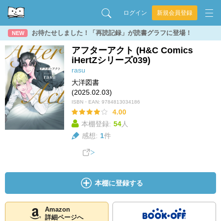
ログイン
新規会員登録
お待たせしました！「再読記録」が読書グラフに登場！
NEW
アフターアクト (H&C Comics
iHertZシリーズ039)
rasu
大洋図書
(2025.02.03)
ISBN・EAN:
9784813034186
4.00
本棚登録:
54
人
感想:
1
件
本棚に登録する
Amazon
詳細ページへ