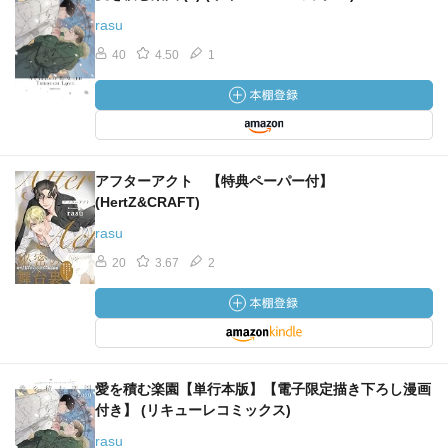
rasu
40
4.50
1
アフターアクト 【特典ペーパー付】
(HertZ&CRAFT)
rasu
20
3.67
2
愛を積む楽園【単行本版】【電子限定描き下ろし漫画
付き】 (リキューレコミックス)
rasu