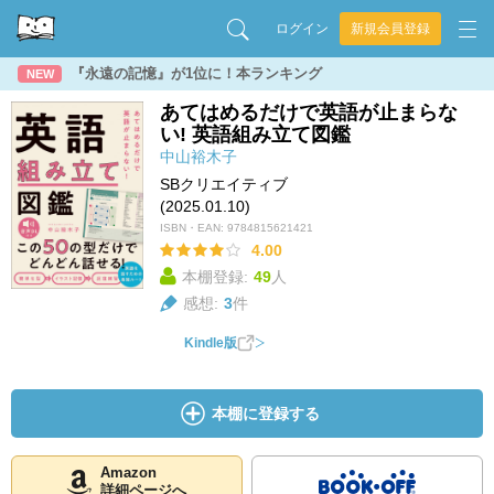
ログイン
新規会員登録
『永遠の記憶』が1位に！本ランキング
NEW
あてはめるだけで英語が止まらな
い! 英語組み立て図鑑
中山裕木子
SBクリエイティブ
(2025.01.10)
ISBN・EAN:
9784815621421
4.00
本棚登録:
49
人
感想:
3
件
Kindle版
本棚に登録する
Amazon
詳細ページへ