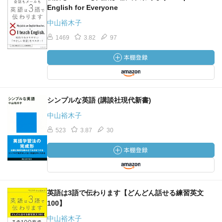
English for Everyone
中山裕木子
1469
3.82
97
シンプルな英語 (講談社現代新書)
中山裕木子
523
3.87
30
英語は3語で伝わります【どんどん話せる練習英文
100】
中山裕木子