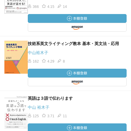
366
4.15
14
技術系英文ライティング教本 基本・英文法・応用
中山裕木子
162
4.29
8
英語は３語で伝わります
中山 裕木子
125
3.71
11