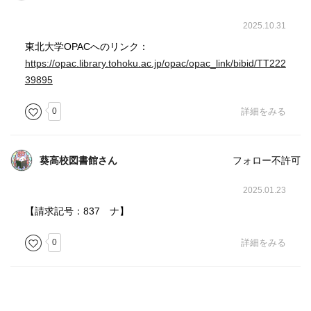
2025.10.31
東北大学OPACへのリンク：
https://opac.library.tohoku.ac.jp/opac/opac_link/bibid/TT222
39895
0
詳細をみる
葵高校図書館さん
フォロー不許可
2025.01.23
【請求記号：837 ナ】
0
詳細をみる