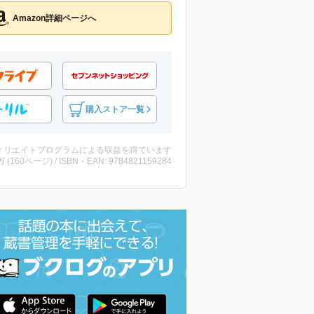
Amazon詳細ページへ
購入ストア一覧
ィリエイトプログラムによる収益を得ています
ガ (160ページ) / ISBN・EAN: 9784821159284