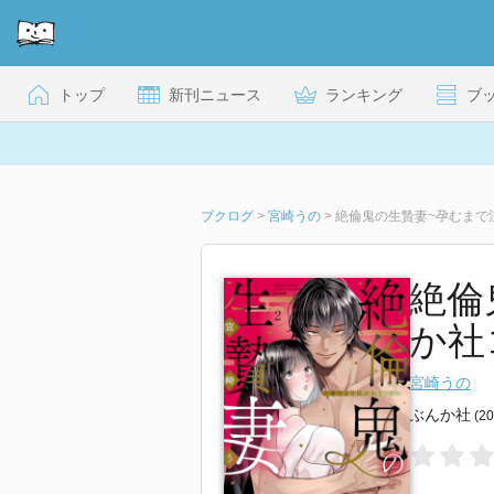
トップ
新刊ニュース
ランキング
ブ
ブクログ
>
宮崎うの
>
絶倫鬼の生贄妻~孕むまで注がれ
絶倫
か社
宮崎うの
ぶんか社
(2