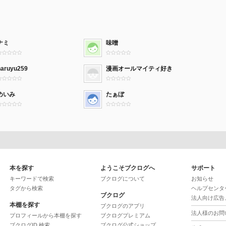
ナミ
味噌
haruyu259
漫画オールマイティ好き
めいみ
たぁぼ
本を探す
ようこそブクログへ
サポート
キーワードで検索
ブクログについて
お知らせ
タグから検索
ヘルプセンタ
ブクログ
法人向け広告
本棚を探す
ブクログのアプリ
法人様のお問
プロフィールから本棚を探す
ブクログプレミアム
ブクログID 検索
ブクログ公式ショップ