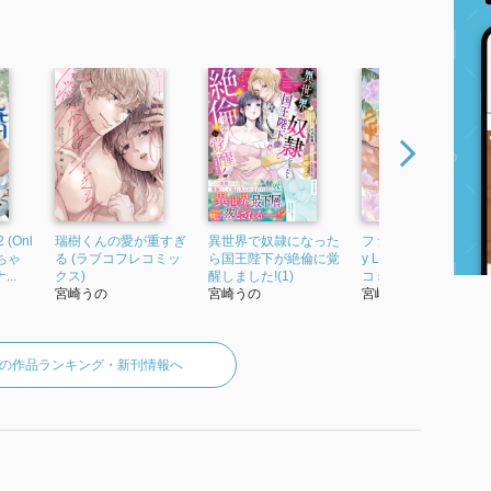
(Onl
瑞樹くんの愛が重すぎ
異世界で奴隷になった
ファリスの結婚 3 (On
めちゃ
る (ラブコフレコミッ
ら国王陛下が絶倫に覚
y Lips comicsめちゃ
..
クス)
醒しました!(1)
コミックオリジナ...
宮崎うの
宮崎うの
宮崎うの
の作品ランキング・新刊情報へ