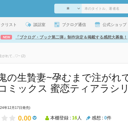
ックリスト
談話室
ブクログ通信
公式ショップ
「ブクログ・ブック第二弾」制作決定＆掲載する感想大募集！
NEW
て...♡~ (2)
鬼の生贄妻~孕むまで注がれて...♡
コミックス 蜜恋ティアラシリ
024年12月17日発売)
0.00
本棚登録 :
16
人
感想 :
0
件