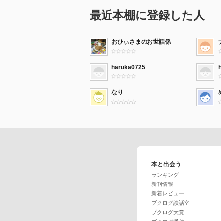
最近本棚に登録した人
おひぃさまのお世話係
haruka0725
なり
本と出会う
ランキング
新刊情報
新着レビュー
ブクログ談話室
ブクログ大賞