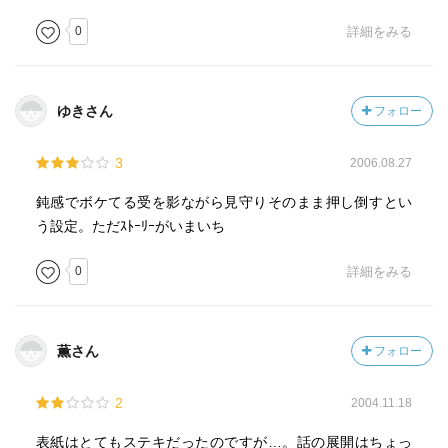
0
詳細をみる
ゆきさん
フォロー
3
2006.08.27
鈍感でボケてる受を影ながら見守りそのまま押し倒すとい
う設定。ただｽﾄｰﾘｰがいまいち
0
詳細をみる
薫さん
フォロー
2
2004.11.18
表紙はとてもステキだったのですが…。話の展開はちょっ