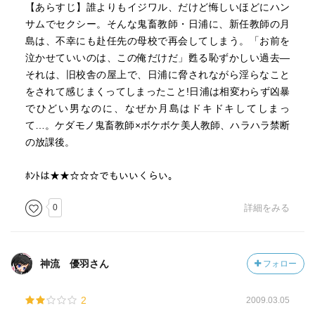
【あらすじ】誰よりもイジワル、だけど悔しいほどにハン
サムでセクシー。そんな鬼畜教師・日浦に、新任教師の月
島は、不幸にも赴任先の母校で再会してしまう。「お前を
泣かせていいのは、この俺だけだ」甦る恥ずかしい過去―
それは、旧校舎の屋上で、日浦に脅されながら淫らなこと
をされて感じまくってしまったこと!日浦は相変わらず凶暴
でひどい男なのに、なぜか月島はドキドキしてしまっ
て…。ケダモノ鬼畜教師×ボケボケ美人教師、ハラハラ禁断
の放課後。
ﾎﾝﾄは★★☆☆☆でもいいくらい。
0
詳細をみる
神流 優羽さん
フォロー
2
2009.03.05