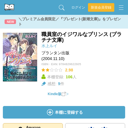
ログイン
新規会員登録
＼プレミアム会員限定／『プレゼント(新潮文庫)』をプレゼン
NEW
ト
職員室のイジワルなプリンス (プラ
チナ文庫)
水上ルイ
プランタン出版
(2004.11.10)
ISBN・EAN:
9784829622605
2.98
本棚登録:
106
人
感想:
9
件
Kindle版
本棚に登録する
Amazon