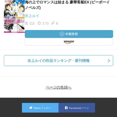
海の上でロマンスは始まる 豪華客船EX (ビーボーイ
ノベルズ)
水上ルイ
112
3.73
8
水上ルイの作品ランキング・新刊情報
ページの先頭へ
Twitterフォロー
Facebookページ