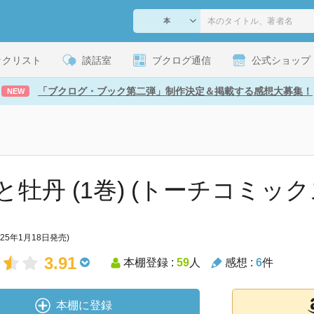
ックリスト
談話室
ブクログ通信
公式ショップ
「ブクログ・ブック第二弾」制作決定＆掲載する感想大募集！
NEW
と牡丹 (1巻) (トーチコミック
025年1月18日発売)
3.91
本棚登録 :
59
人
感想 :
6
件
本棚に登録