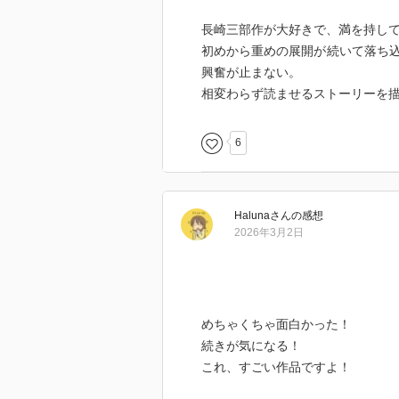
長崎三部作が大好きで、満を持し
初めから重めの展開が続いて落ち
興奮が止まない。
相変わらず読ませるストーリーを
6
Haluna
さん
の感想
2026年3月2日
めちゃくちゃ面白かった！
続きが気になる！
これ、すごい作品ですよ！