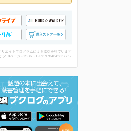
購入ストア一覧
ィリエイトプログラムによる収益を得ています
 (218ページ) / ISBN・EAN: 9784845867752