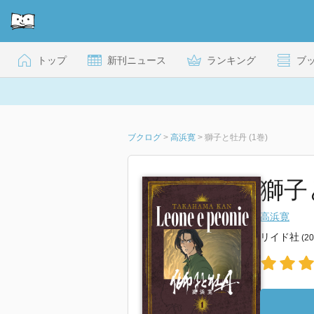
トップ
新刊ニュース
ランキング
ブ
ブクログ
>
高浜寛
>
獅子と牡丹 (1巻)
獅子
高浜寛
リイド社
(2