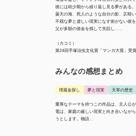
彼には幼少期から繰り返し見る夢がある。
曇天の海、死人のような自分の影、仄暗い
不穏な夢と虚しい現実になす術がない彼を
父が多額の借金を残して失踪し……
（カコミ）
第24回手塚治虫文化賞「マンガ大賞」受
みんなの感想まとめ
埋蔵金探し
夢と現実
天草の歴史
重厚なテーマを持つこの作品は、主人公が
電は、家庭の厳しい現実と向き合いながら
うとします。物語...