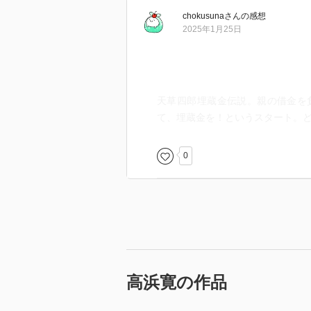
chokusuna
さん
の感想
2025年1月25日
天草四郎埋蔵金伝説。親の借金を
て、埋蔵金を！というスタート。
0
高浜寛の作品