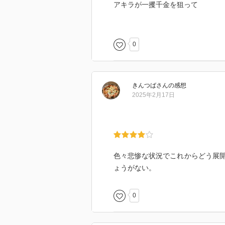
アキラが一攫千金を狙って
元同僚のマックスと財宝伝説を調
ちょっと何考えてるかわからない
0
森田がアキラに何の似姿を見てい
天草の四郎さん？
続きが楽しみです。
きんつば
さん
の感想
2025年2月17日
色々悲惨な状況でこれからどう展
ょうがない。
0