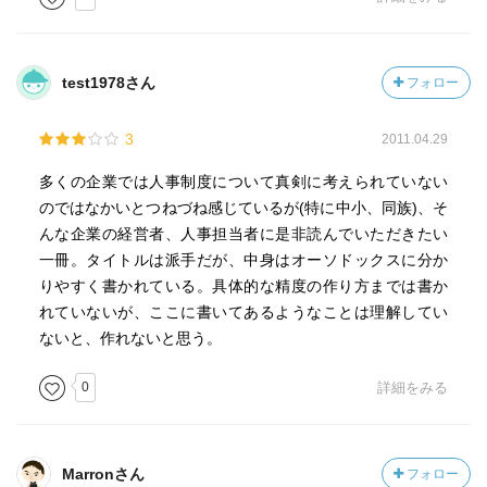
されていないことも気になる。企業の利益が従業員の利益
に結び付くのだから、従業員のパフォーマンスを上げるよ
う工夫することが大事なことは当然である。一方で、人事
test1978さん
フォロー
には従業員が安心して働ける環境を整える機能も必要では
ないだろうか。従業員が健康に働ける、そして、きちんと
3
2011.04.29
家族を守っていける、そういった部分で会社を信頼するこ
とができなければ、個々のパフォーマンスにも影響する。
多くの企業では人事制度について真剣に考えられていない
のではなかいとつねづね感じているが(特に中小、同族)、そ
近年は特に、仕事と生活のバランスを考えることの重要性
んな企業の経営者、人事担当者に是非読んでいただきたい
が叫ばれている。自殺者3万人を数える日本で最も必要なの
一冊。タイトルは派手だが、中身はオーソドックスに分か
は、競争し利益を上げていくこともそうだろうが、働く人
りやすく書かれている。具体的な精度の作り方までは書か
と家族の命を守ることではないだろうか。本書ではこのよ
れていないが、ここに書いてあるようなことは理解してい
うな問題点への示唆はなく、非常に残念であった。
ないと、作れないと思う。
0
詳細をみる
Marronさん
フォロー