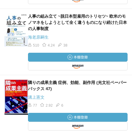
人事の組み立て ~脱日本型雇用のトリセツ~ 欧米のモ
ノマネをしようとして全く違うものになり続けた日本
の人事制度
海老原嗣生
510
4.24
38
隣りの成果主義 症例、効能、副作用 (光文社ペーパー
バックス 47)
溝上憲文
77
2.92
6