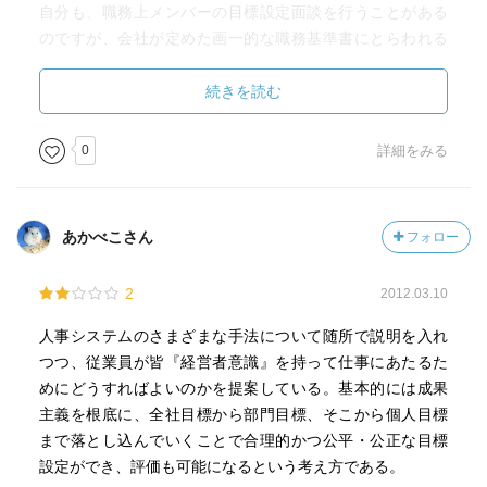
自分も、職務上メンバーの目標設定面談を行うことがある
のですが、会社が定めた画一的な職務基準書にとらわれる
ことなく、本来あるべき「業績を上げるためのミッショ
ン・役割分担」の認識合わせの場として活用していきたい
続きを読む
と感じました。
0
詳細をみる
あかべこさん
フォロー
2
2012.03.10
人事システムのさまざまな手法について随所で説明を入れ
つつ、従業員が皆『経営者意識』を持って仕事にあたるた
めにどうすればよいのかを提案している。基本的には成果
主義を根底に、全社目標から部門目標、そこから個人目標
まで落とし込んでいくことで合理的かつ公平・公正な目標
設定ができ、評価も可能になるという考え方である。