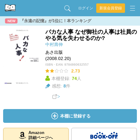
ログイン
新規会員登録
『永遠の記憶』が1位に！本ランキング
NEW
バカな人事 なぜ御社の人事は社員の
やる気を失わせるのか?
中村壽伸
あさ出版
(2008.02.20)
ISBN・EAN:
9784860632557
2.73
本棚登録:
74
人
感想:
8
件
本棚に登録する
Amazon
詳細ページへ