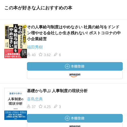
この本が好きな人におすすめの本
その人事給与制度はやめなさい 社員の給与をドンド
ン増やせる会社しか生き残れない! ポストコロナの中
小企業経営
福田秀樹
40
3.62
6
基礎から学ぶ 人事制度の現状分析
喜島忠典
37
4.25
3