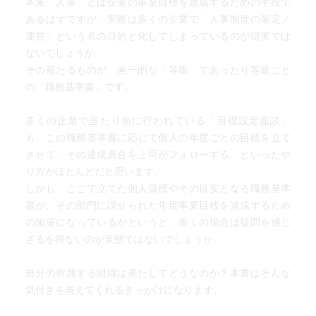
本来「人事」とは企業の事業目標を達成するための手段で
あるはずですが、実際は多くの企業で「人事制度の策定／
運営」という名の目的と化してしまっているのが現実では
ないでしょうか。
その最たるものが、画一的な「等級」であったり等級ごと
の「職務基準書」です。
多くの企業で当たり前に行われている「目標設定面談」
も、この職務基準書に応じて個人の年度ごとの目標を立て
させて、その達成具合を上司がフォローする、といったや
り方がほとんどだと思います。
しかし、ここで立てた個人目標やその目安となる職務基準
書が、その部門に課せられた年度事業目標を達成するため
の施策になっているかというと、多くの場合は疑問を感じ
ざるを得ないのが実態ではないでしょうか。
自分の所属する組織は果たしてどうなのか？本書はそんな
気付きを与えてくれるきっかけになります。