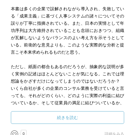
本書は多くの企業で誤解されながら導入され、失敗してい
る「成果主義」に基づく人事システムの諸々についてその
誤りが丁寧に指摘されている。また、日本の実情として年
功序列は大方維持されていることも念頭におきつつ、組織
が瓦解しないようなバランスのよい考え方を示そうとして
いる。前衛的な意見よりも、このような実際的な分析と提
言こそ本来求められるものだと思う。
ただし、紙面の都合もあるのだろうが、抽象的な説明が多
く実例の記述はほとんどないことが気になる。これでは理
想論をかざすだけになってしまうのではないだろうか？
いくら自社が多くの企業のコンサル業務を受けていると言
っても、それがどのくらい、どのように実際の利益に結び
ついているか、そして従業員の満足に結びついているか、
見えないのである。これではやはり説得力はないと言う他
ない。
続きを読む
本書を通じて、従業員の生活満足度についてほとんど言及
0
詳細をみる