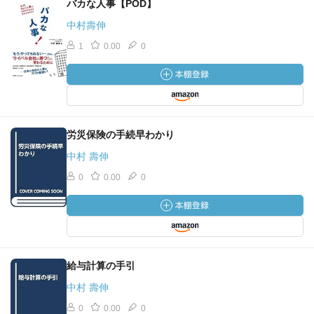
バカな人事【POD】
中村壽伸
1
0.00
0
労災保険の手続早わかり
中村 壽伸
0
0.00
0
給与計算の手引
中村 壽伸
0
0.00
0