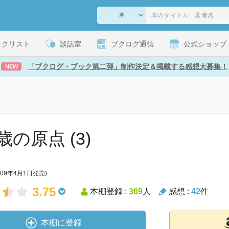
ックリスト
談話室
ブクログ通信
公式ショップ
「ブクログ・ブック第二弾」制作決定＆掲載する感想大募集！
NEW
の原点 (3)
009年4月1日発売)
3.75
本棚登録 :
369
人
感想 :
42
件
本棚に登録