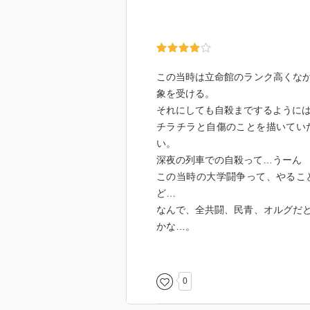
この当時は立命館のランク高くな
象を受ける。
それにしても自殺までするように
チラチラと自傷のことを描いてい
い。
深夜の列車での自殺って…うーん
この当時の大学闘争って、やるこ
ど…
なんで、全共闘、民青、オルグだ
かな…。
読んでる本も偏ってたか…、時間
ど。もっと小説とか読んだらよか
ーとかあったろうに。
0