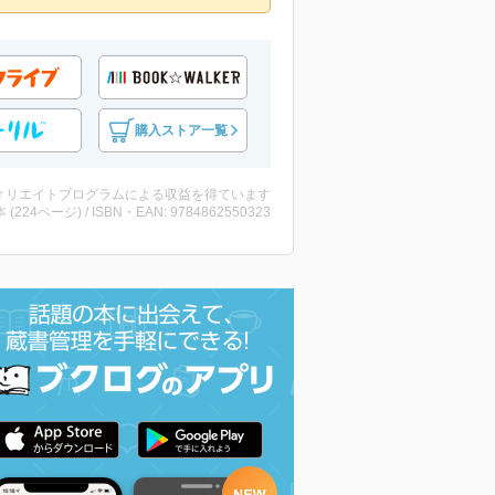
購入ストア一覧
ィリエイトプログラムによる収益を得ています
・本 (224ページ) / ISBN・EAN: 9784862550323