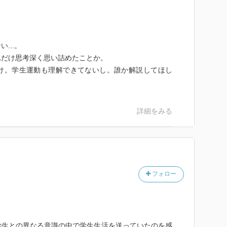
...。
れだけ思考深く思い詰めたことか。
け。学生運動も理解できてないし。誰か解説してほし
詳細をみる
フォロー
学生との異なる意識の中で学生生活を送っていたのを感