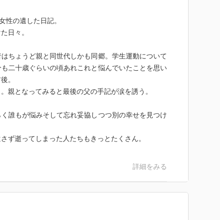
の女性の遺した日記。
けた日々。
者はちょうど親と同世代しかも同郷。学生運動について
分も二十歳ぐらいの頃あれこれと悩んでいたことを思い
前後。
了。親となってみると最後の父の手記が涙を誘う。
らく誰もが悩みそして忘れ妥協しつつ別の幸せを見つけ
遺さず逝ってしまった人たちもきっとたくさん。
詳細をみる