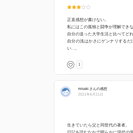
正直感想が書けない。
私にはこの孤独と闘争が理解できない
自分の送った大学生活と比べてど
自分の浅はかさにゲンナリするだ
い...。
1
misaki.
さん
の感想
2021年6月21日
生きていたら父と同世代の著者。
日記を読むなかで明らかに現代の