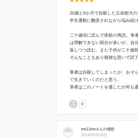
20歳と6か月で自殺した立命館大
学生運動に翻弄されながら悩み続
二十歳頃に読んで依頼の再読。筆
は理解できない部分が多いが、自
返しつつ読む。また子供が二十歳
そんなこともあり複雑な思いで読
筆者は自殺してしまったが、おそ
て生きていくのだと思う。
筆者はこのノートを遺したが何も
0
mo12ino
さん
の感想
2024年8月24日