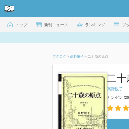
トップ
新刊ニュース
ランキング
ブ
ブクログ
>
高野悦子
>
二十歳の原点
二十歳
高野悦子
カンゼン
(2