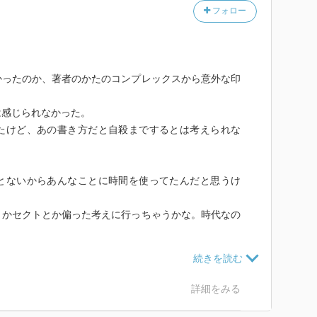
フォロー
かったのか、著者のかたのコンプレックスから意外な印
は感じられなかった。
たけど、あの書き方だと自殺までするとは考えられな
とないからあんなことに時間を使ってたんだと思うけ
とかセクトとか偏った考えに行っちゃうかな。時代なの
はそんなにないんだから一定の志向にはなるだろうけ
ったのに。この頃だってSFとか恋愛ものとかミステリ
詳細をみる