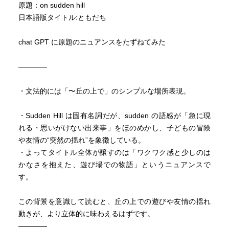
なんで「『ふたりいっしょ』がだいすき」から、「『さん
原題：on sudden hill
にんいっしょ』っていいな」になったのかな。ふたりより
日本語版タイトル:ともだち
も、さんにんのほうがおもしろかったから、ことばがかわ
ってるのかな。
chat GPT に原題のニュアンスをたずねてみた
ぼくはほいくえんのころからむりしてやってるんだ。みん
————
なでなにをするかそうだんするとき、ぼくからいったこと
がないんだよ。でも、なにやってもいいんだよ。だからむ
・文法的には「〜丘の上で」のシンプルな場所表現。
りはしてない。（６歳）
・Sudden Hill は固有名詞だが、sudden の語感が「急に現
れる・思いがけない出来事」をほのめかし、子どもの冒険
や友情の“突然の揺れ”を象徴している。
・よってタイトル全体が醸すのは「ワクワク感と少しのは
かなさを抱えた、遊び場での物語」というニュアンスで
す。
この背景を意識して読むと、丘の上での遊びや友情の揺れ
動きが、より立体的に味わえるはずです。
————