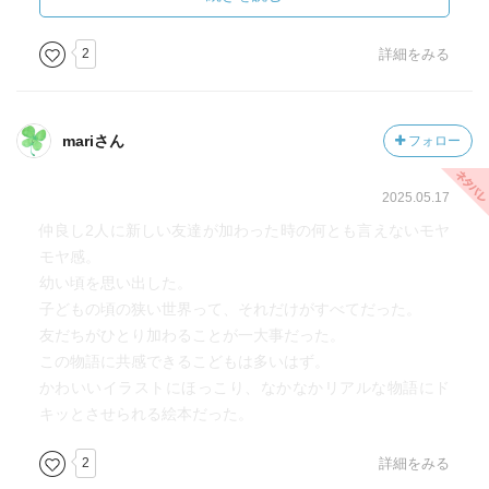
ときには、同じような関係が続けられるかはわからない。
それは子どもには伝えなくてもいいことか。
2
詳細をみる
mariさん
フォロー
2025.05.17
仲良し2人に新しい友達が加わった時の何とも言えないモヤ
モヤ感。
幼い頃を思い出した。
子どもの頃の狭い世界って、それだけがすべてだった。
友だちがひとり加わることが一大事だった。
この物語に共感できるこどもは多いはず。
かわいいイラストにほっこり、なかなかリアルな物語にド
キッとさせられる絵本だった。
2
詳細をみる