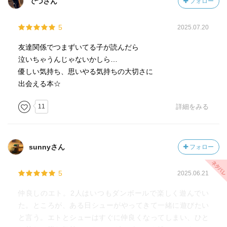
でつさん
フォロー
5
2025.07.20
友達関係でつまずいてる子が読んだら
泣いちゃうんじゃないかしら…
優しい気持ち、思いやる気持ちの大切さに
出会える本☆
11
詳細をみる
sunnyさん
フォロー
5
2025.06.21
仲良しのエト。2人はいつもダンボールで楽しく遊んでい
た。ところが、ある日シューがやってきて一緒に遊びたい
と言う。エトとシューはすぐに仲良くなってしまい、ひと