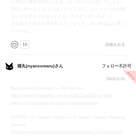
り外れた様な気持ちになる。ダンボールも壊してしまい、
遊びに行かなくなったぼくのところに、シューとエトが新
しいダンボールを持ってくる。そのダンボールは‥！
あるあると思わず手を打ちたくなった。良い友達は大事に
したいね。
11
詳細をみる
猫丸(nyancomaru)さん
フォロー不許可
2024.11.01
Big feelings (little kids) — Tim Warnes
https://www.timwarnes.com/blog/2022/6/3/on-sudden-
hill/big-friends/linda-sarah/benji-davies/review
REVIEW: On Sudden Hill By Linda Sarah - Nathan Reading
Journey
https://www.nathanreadingjourney.com/age-2-5/review-on-