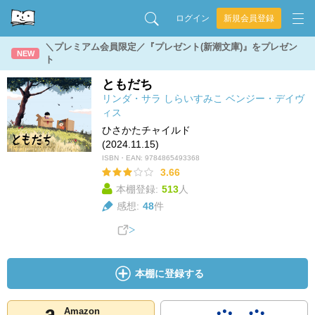
ログイン
新規会員登録
＼プレミアム会員限定／『プレゼント(新潮文庫)』をプレゼン
NEW
ト
ともだち
リンダ・サラ
しらいすみこ
ベンジー・デイヴ
ィス
ひさかたチャイルド
(2024.11.15)
ISBN・EAN:
9784865493368
3.66
本棚登録:
513
人
感想:
48
件
本棚に登録する
Amazon