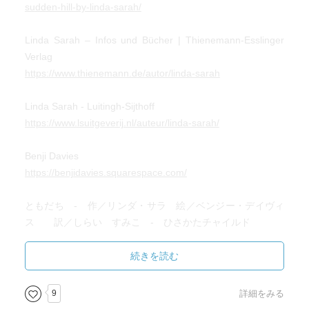
sudden-hill-by-linda-sarah/
Linda Sarah – Infos und Bücher | Thienemann-Esslinger
Verlag
https://www.thienemann.de/autor/linda-sarah
Linda Sarah - Luitingh-Sijthoff
https://www.lsuitgeverij.nl/auteur/linda-sarah/
Benji Davies
https://benjidavies.squarespace.com/
ともだち - 作／リンダ・サラ 絵／ベンジー・デイヴィ
ス 訳／しらい すみこ - ひさかたチャイルド
https://www.hisakata.co.jp/book/detail.asp?b=049336
続きを読む
9
詳細をみる