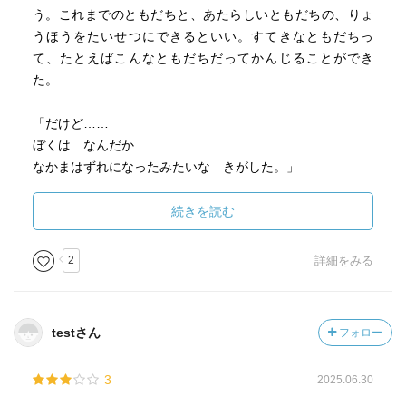
う。これまでのともだちと、あたらしいともだちの、りょ
うほうをたいせつにできるといい。すてきなともだちっ
て、たとえばこんなともだちだってかんじることができ
た。
「だけど……
ぼくは なんだか
なかまはずれになったみたいな きがした。」
「さんにんで あそぶと すっごく たのしい！
続きを読む
エトとシューとぼくの さんにん。」
2
詳細をみる
ーーーーーーー息子の感想文ーー
ふたりのときも、さんにんのときも、いっしょにおなじこ
testさん
フォロー
とをしてた。（そらをながめてた）。さいごにさんにんい
っしょにしてたのがよかったなあ。
3
2025.06.30