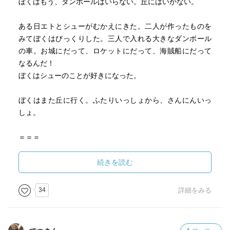
ぼくはもう、ダンボールはいらない。丘にはいかない。
ある日エトとシューがむかえにきた。二人が作ったものを
みてぼくはびっくりした。三人で入れる大きなダンボール
の車。お城にだって、ロケットにだって、海賊船にだって
なるんだ！
ぼくはシューのことが好きになった。
ぼくはまた丘に行く。ふたりいっしょから、さんにんいっ
しょ。
＝＝＝
今まで当たり前だったものがちょっと変わるときの寂し
さ、おいていかれた気持ち。
続きを読む
そして受け入れる気持ち。
新しいものだって良いものだって分かる。
34
詳細をみる
気持ちの変わり方も自然だし、お話も絵も素直で良かった
です！