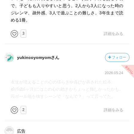
で、子どもも入りやすいと思う。2人から3人になった時の
ジレンマ、疎外感、3人で遊ぶことの難しさ。3年生まで読
める1冊。
3
詳細をみる
yukincoyomyomさん
フォロー
2026.05.24
友達が増えることの心の揺らぎや喜びが表された絵本。
娘(5歳6ヶ月)にはこの心の動きがちょっと難しかったかも。
段ボール箱を壊すシーンで「なんで？」って言ってた。
2
詳細をみる
広告