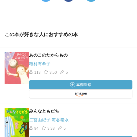
この本が好きな人におすすめの本
あのこのたからもの
種村有希子
113
3.50
5
みんなともだち
二宮由紀子 海谷泰水
94
3.38
5