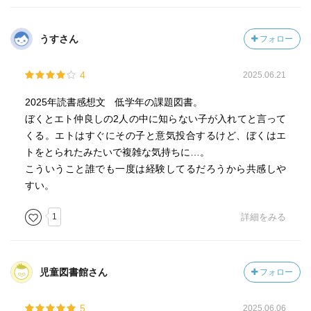
うすさん
フォロー
4
2025.06.21
2025年読書感想文 低学年の課題図書。
ぼくとエト仲良しの2人の中に知らない子が入れてと言って
くる。エトはすぐにその子と意気投合するけど、ぼくはエ
トをとられたみたいで複雑な気持ちに…。
こういうこと誰でも一度は経験してるだろうから共感しや
すい。
1
詳細をみる
児童図書館さん
フォロー
5
2025.06.06