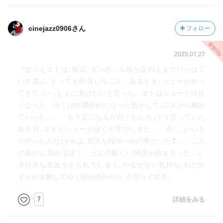
cinejazz0906さん
フォロー
2025.07.27
〝ぼくとエトは､毎日､ダンボ－ル箱を丘の上までひっぱて
いき遊ぶ､とっても仲良しな二人。あるとき､シューがやっ
てきて､いっしょに遊びたいと言った。エトはシューと仲良
くなった。ぼくは仲間外れになった気がして､二人から離れ
ていった…。「もう丘になんか行くもんか｣そう思っていた
ある日､エトとシューがぼくを呼びにきた。「君に､いいも
の作ったんだ｣それは､巨大な段ボールの車だった❢…。二人
の遊びに加わるぼく。三人の新しい関係が始まるった…〟
大好きな友達をとられてしまう､やるせない気持ち､わだか
まりが氷解してゆく様が描かれた､心安らぐ絵本。
7
詳細をみる